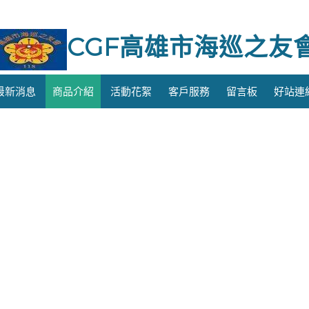
CGF高雄市海巡之友
最新消息
商品介紹
活動花絮
客戶服務
留言板
好站連