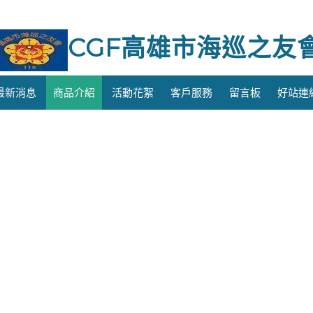
CGF高雄市海巡之友
最新消息
商品介紹
活動花絮
客戶服務
留言板
好站連