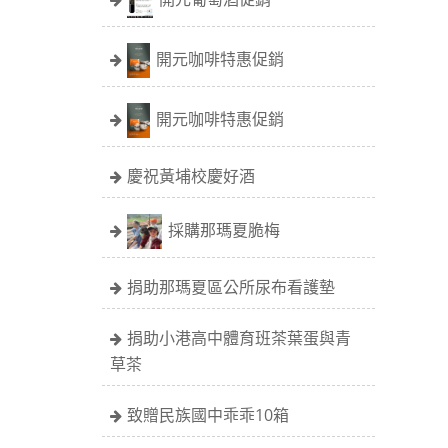
開元咖啡特惠促銷
開元咖啡特惠促銷
慶祝黃埔校慶好酒
採購那瑪夏脆梅
捐助那瑪夏區公所尿布看護墊
捐助小港高中體育班茶葉蛋與青
草茶
致贈民族國中乖乖10箱