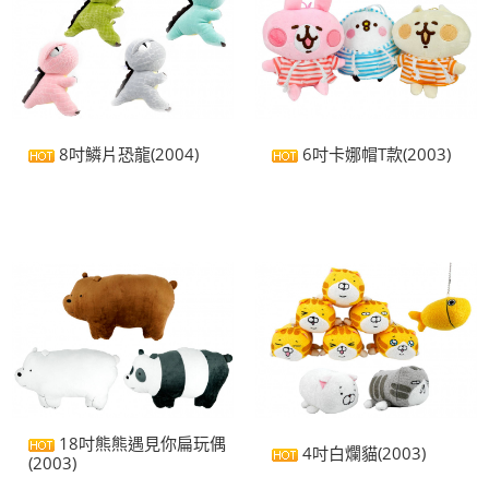
8吋鱗片恐龍(2004)
6吋卡娜帽T款(2003)
18吋熊熊遇見你扁玩偶
4吋白爛貓(2003)
(2003)