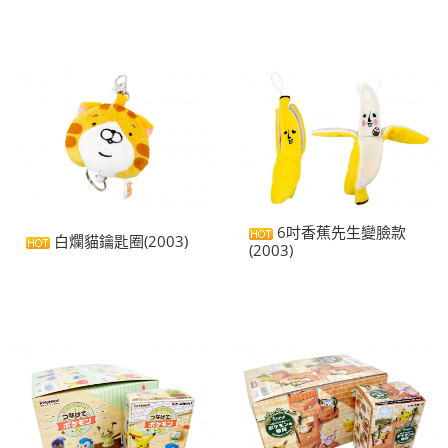
6吋香蕉先生變臉款
白爛貓鑰匙圈(2003)
(2003)