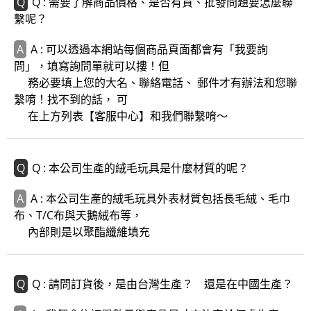
Q : 需要了解商品價格、是否有貨、批發問題要怎麼聯
繫呢？
A : 可以透過本網站每個商品頁面都會有「我要詢
問」，填寫詢問單就可以摟！但
務必要填上您的大名、聯絡電話、 郵件才有辦法和您聯
繫唷！找不到的話， 可
在上方列表【客服中心】和我們聯繫唷～
Q : 本公司生產的絨毛玩具是什麼材質的呢？
A : 本公司生產的絨毛玩具外表材質包括長毛絨、毛巾
布、T/C布與天鵝絨布等，
內部則是以聚酯纖維填充
Q : 請問訂貨後，是由台灣生產？ 還是在中國生產？