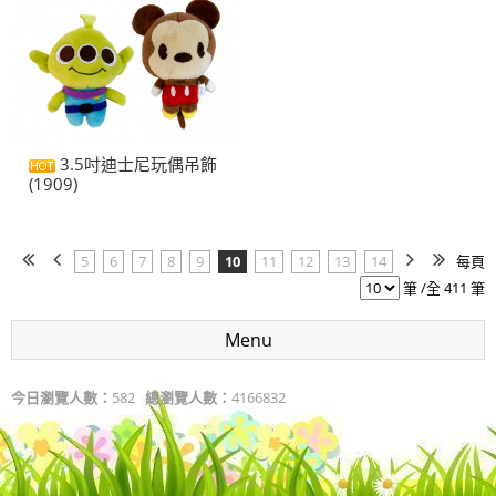
3.5吋迪士尼玩偶吊飾
(1909)
5
6
7
8
9
10
11
12
13
14
每頁
筆 /全 411 筆
Menu
今日瀏覽人數：
582
總瀏覽人數：
4166832