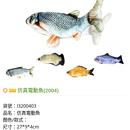
仿真電動魚(2004)
貨號：
I3200403
品名：
仿真電動魚
顏色/款式：
尺寸
：27*9*4cm