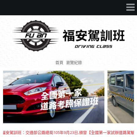
首頁
瀏覽紀錄
安駕訓班：交通部公路總局105年9月23日,頒發【全國第一家試辦道路駕駛】