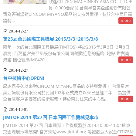
欣逢CITIZEN MACHINERY ASIA CO., LTD.出
貨10,000台紀念,台灣星宮美亞諾股份有限公
司為答謝您對CINCOM MIYANO產品的支持與愛護，特於台中烏日高
鐵特...
more
2014-12-27
第25屆台北國際工具機展 2015/3/3~2015/3/8
兩年一次的台北國際工具機展(TIMTOS) 將於2015年3月3日~3月8日
展開! 台灣星宮美亞諾股份有限公司 竭誠歡迎您的蒞臨! 地點:世貿南
港館 攤位號碼:M0420...
more
2014-12-27
台中技術中心OPEN!
感謝您長久以來對CINCOM MIYANO產品的支持與愛護。 台灣星宮
美亞諾股份有限公司於民國102年正式成立以來已歷經二年。 為提供
全台灣客戶更優質的技術服務，特於南北往來的中心點...
more
2014-10-01
JIMTOF 2014 第27回 日本国際工作機械見本市
JIMTOF 2014 第27回 日本國際工作機展將於2014.10.30~11.04於東
京國際展示場展開! 官方網站www.jintof.org 竭誠歡迎大家至CITIZEN