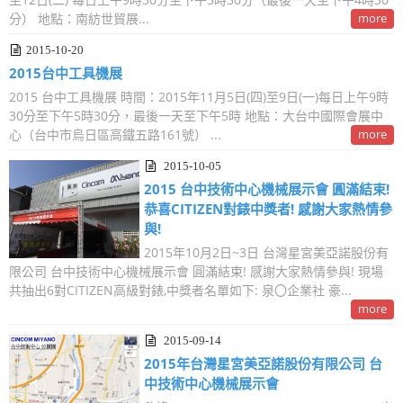
分） 地點：南紡世貿展...
more
2015-10-20
2015台中工具機展
2015 台中工具機展 時間：2015年11月5日(四)至9日(一)每日上午9時
30分至下午5時30分，最後一天至下午5時 地點：大台中國際會展中
心（台中市烏日區高鐵五路161號） ...
more
2015-10-05
2015 台中技術中心機械展示會 圓滿結束!
恭喜CITIZEN對錶中獎者! 感謝大家熱情參
與!
2015年10月2日~3日 台灣星宮美亞諾股份有
限公司 台中技術中心機械展示會 圓滿結束! 感謝大家熱情參與! 現場
共抽出6對CITIZEN高級對錶,中獎者名單如下: 泉〇企業社 豪...
more
2015-09-14
2015年台灣星宮美亞諾股份有限公司 台
中技術中心機械展示會