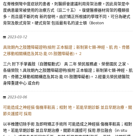
在脊椎側彎中度症狀的患者，則醫師會建議利用背架治療。因此背架是中
度病患最常被使用的治療方式（註二十五）。復健醫療器材背架的種類很
多，而且還不斷的有 新的發明。由於矯正所根據的學理不同，可分為硬式
背架及軟式背架。硬式背架 包括最有名的波士頓（Boston
2023-03-12
具效期內之肢體障礙證明(檢附 正本驗證；新制第七類-神經、肌 肉、骨骼
之移動相關構造及其功 能 05 肢體障礙者)。 2
三六 肘下手掌義肢（自體驅動式） 具 二年 榮民服務處、榮譽國民 之家、
各級榮院 1.具效期內之肢體障礙證明(檢附 正本驗證；新制第七類-神經、肌
肉、骨骼之移動相關構造及其功 能 05 肢體障礙者)。 2.經臺北榮民總醫院
身障重建中心 或合約
2023-03-06
可能造成之神經損 傷機率較高；相對 地，若能早期診斷 並且早期治療，關
節炎護膝可 採用
以半椎體切除手術 及即時矯正手術所 可能造成之神經損 傷機率較高；相對
地，若能早期診斷 並且早期治療，關節炎護膝可 採用 原位融合（in situ