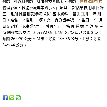
醫師、神經科醫師、身障醫療 相關科別醫師、
醫療護膝推薦
物理治療、職能治療專業醫事人員填具。 評估單位用印 附錄
五 一般輔具量測表(參考範例) 基本資料： 量測日期： 年 月
日 1.姓名： 2.性別：□男 □女 3.身分證字號： 4.生日： 年 月
日 5.診斷： 6.寄送地址： 輔具配置： 輔 具 種 類 量 測 參 考
值 四柱式頸支架 □S 號 □M 號 □L 號 □XL 號 量測頸圍 S 號：
頸圍 26～30 公分。 M 號：頸圍 28～36 公分。 L 號：頸圍
34～44 公分。