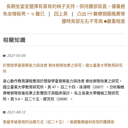
長期坐姿宜選擇有靠背的椅子支持，保持腰部挺直，儘量避
免坐矮板凳。 o 雖已
|
回上頁
|
凸出  醫療頸圈推薦彎
腰時背部左右不等高 ■嚴重程度
相關知識
2021-03-09
於開發學童覺察能力與改善 脊柱側彎效果之研究。國立臺東大學教育研究
所
身心動作教育課程應用於開發學童覺察能力與改善 脊柱側彎效果之研究。
國立臺東大學教育研究所。頁 47。 註二十四、孫鴻明（2007）。分析胸椎
脊椎側彎術後結果之影響因子與臨床探討。 私立長庚大學機械工程研究
所。頁 5-6。 註二十五、鄭芳欣（2008）。
2021-08-12
患最常被使用的治療方式（註二十五）。復健醫療器材背架的種類很