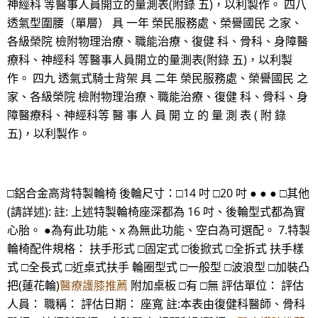
神經科 等醫事人員開立的量測表(附錄 五)，以利製作。 四八
透氣型圍腰（單層） 具 一年 榮民服務處、榮譽國民 之家、
各級榮院 檢附物理治療、職能治療、復健 科、骨科、身障醫
療科、神經科 等醫事人員開立的量測表(附錄 五)，以利製
作。 四九 透氣式騎士背架 具 二年 榮民服務處、榮譽國民 之
家、各級榮院 檢附物理治療、職能治療、復健 科、骨科、身
障醫療科、神經科等 醫 事 人 員 開 立 的 量 測 表 ( 附 錄
五)，以利製作。
□鋁合金高背特製輪椅 後輪尺寸：□14 吋 □20 吋 ● ● ● □其他
(請詳述): 註: 上述特製輪椅座深都為 16 吋、後輪型式都為實
心胎。 ●為有此功能、x 為無此功能、空白為可選配。 7.特製
輪椅配件規格： 扶手形式 □固定式 □後掀式 □全拆式 扶手樣
式 □全長式 □近桌式扶手 輪圈型式 □一般型 □波浪型 □加裝凸
把(蓮花輪)
醫療護膝推薦
附加桌板 □有 □無 評估單位： 評估
人員： 職稱： 評估日期： 座寬 註:本表由復健科醫師、骨科