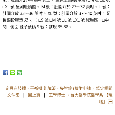
號：肚圍介於 44 英吋以上。 透氣型圍腰(單層) □M 號 □L 號
□XL 號 量測肚臍圍。 M 號：肚圍介於 27～32 英吋。 L 號：
肚圍介於 33～36 英吋。 XL 號：肚圍介於 37～40 英吋。 足
後跟矽膠墊 尺 寸 ：□S 號 □M 號 □L 號 □XL 號 減壓區：□中
間 □側面 鞋子號碼 S 號：歐規 35-38。
定具有肢體、平衡機 能障礙、失智症 (檢附申請、 鑑定相關
文件影
|
回上頁
|
工學博士 ・台大醫學院醫學系 【現
職】