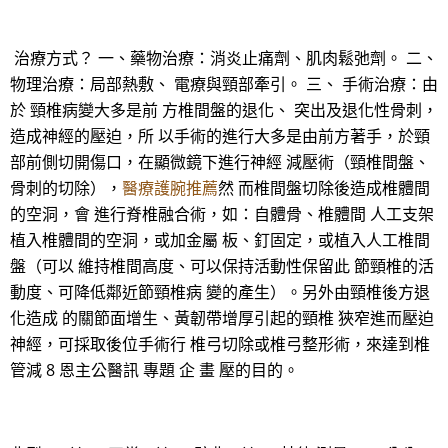
治療方式？ 一、藥物治療：消炎止痛劑、肌肉鬆弛劑。 二、
物理治療：局部熱敷、 電療與頸部牽引。 三、 手術治療：由
於 頸椎病變大多是前 方椎間盤的退化、 突出及退化性骨刺，
造成神經的壓迫，所 以手術的進行大多是由前方著手，於頸
部前側切開傷口，在顯微鏡下進行神經 減壓術（頸椎間盤、
骨刺的切除），
醫療護腕推薦
然 而椎間盤切除後造成椎體間
的空洞，會 進行脊椎融合術，如：自體骨、椎體間 人工支架
植入椎體間的空洞，或加金屬 板、釘固定，或植入人工椎間
盤（可以 維持椎間高度、可以保持活動性保留此 節頸椎的活
動度、可降低鄰近節頸椎病 變的產生）。另外由頸椎後方退
化造成 的關節面增生、黃韌帶增厚引起的頸椎 狹窄進而壓迫
神經，可採取後位手術行 椎弓切除或椎弓整形術，來達到椎
管減 8 恩主公醫訊 專題 企 畫 壓的目的。