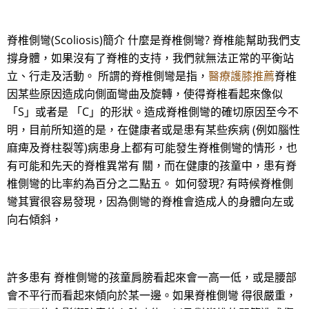
脊椎側彎(Scoliosis)簡介 什麼是脊椎側彎? 脊椎能幫助我們支
撐身體，如果沒有了脊椎的支持，我們就無法正常的平衡站
立、行走及活動。 所謂的脊椎側彎是指，
醫療護膝推薦
脊椎
因某些原因造成向側面彎曲及旋轉，使得脊椎看起來像似
「S」或者是 「C」的形狀。造成脊椎側彎的確切原因至今不
明，目前所知道的是，在健康者或是患有某些疾病 (例如腦性
麻痺及脊柱裂等)病患身上都有可能發生脊椎側彎的情形，也
有可能和先天的脊椎異常有 關，而在健康的孩童中，患有脊
椎側彎的比率約為百分之二點五。 如何發現? 有時候脊椎側
彎其實很容易發現，因為側彎的脊椎會造成人的身體向左或
向右傾斜，
許多患有 脊椎側彎的孩童肩膀看起來會一高一低，或是腰部
會不平行而看起來傾向於某一邊。如果脊椎側彎 得很嚴重，