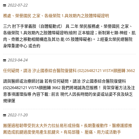
2022-07-22
務處、榮譽國民 之家、各級榮院 1.具效期內之肢體障礙證明
三六 肘下手掌義肢（自體驅動式） 具 二年 榮民服務處、榮譽國民 之家、
各級榮院 1.具效期內之肢體障礙證明(檢附 正本驗證；新制第七類-神經、肌
肉、骨骼之移動相關構造及其功 能 05 肢體障礙者)。 2.經臺北榮民總醫院
身障重建中心 或合約
2023-04-24
任何疑問，請洽 汐止國泰綜合醫院復健科 (02)26482121 VISTA頸圈轉 3662
請與醫師或治療師討論 若有任何疑問，請洽 汐止國泰綜合醫院復健科
(02)26482121 VISTA頸圈轉 3662 我們將竭誠為您服務！ 背架穿著方法及注
意事項護理指導 內容下載 : 前言 現代人因長時間的坐姿或站姿不良及缺乏
規律運
2022-11-20
搬運過程韌帶受到太大外力拉扯易形成扭傷。長期重複動作，醫療護膝推
薦造成肌腱過度使用產生肌腱炎。有局部腫、 壓痛、用力或活動手