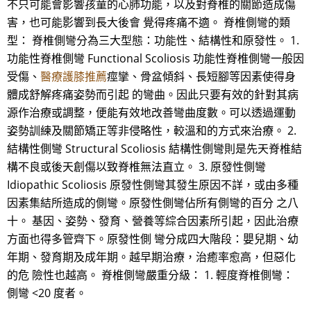
不只可能會影響孩童的心肺功能，以及對脊椎的關節造成傷
害，也可能影響到長大後會 覺得疼痛不適。 脊椎側彎的類
型： 脊椎側彎分為三大型態：功能性、結構性和原發性。 1.
功能性脊椎側彎 Functional Scoliosis 功能性脊椎側彎一般因
受傷、
醫療護膝推薦
痙攣、骨盆傾斜、長短腳等因素使得身
體成舒解疼痛姿勢而引起 的彎曲。因此只要有效的針對其病
源作治療或調整，便能有效地改善彎曲度數。可以透過運動
姿勢訓練及關節矯正等非侵略性，較溫和的方式來治療。 2.
結構性側彎 Structural Scoliosis 結構性側彎則是先天脊椎結
構不良或後天創傷以致脊椎無法直立。 3. 原發性側彎
Idiopathic Scoliosis 原發性側彎其發生原因不詳，或由多種
因素集結所造成的側彎。原發性側彎佔所有側彎的百分 之八
十。 基因、姿勢、發育、營養等綜合因素所引起，因此治療
方面也得多管齊下。原發性側 彎分成四大階段：嬰兒期、幼
年期、發育期及成年期。越早期治療，治癒率愈高，但惡化
的危 險性也越高。 脊椎側彎嚴重分級： 1. 輕度脊椎側彎：
側彎 <20 度者。