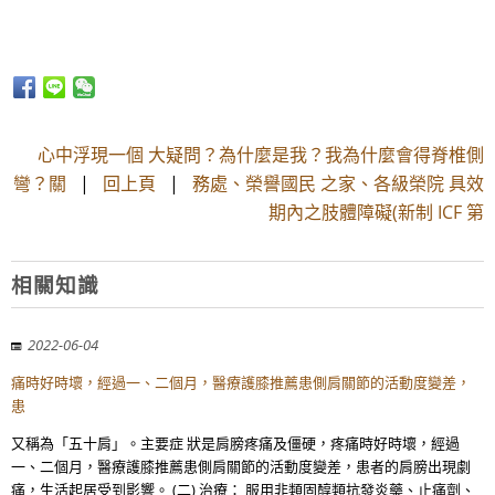
心中浮現一個 大疑問？為什麼是我？我為什麼會得脊椎側
彎？關
|
回上頁
|
務處、榮譽國民 之家、各級榮院 具效
期內之肢體障礙(新制 ICF 第
相關知識
2022-06-04
痛時好時壞，經過一、二個月，醫療護膝推薦患側肩關節的活動度變差，
患
又稱為「五十肩」。主要症 狀是肩膀疼痛及僵硬，疼痛時好時壞，經過
一、二個月，醫療護膝推薦患側肩關節的活動度變差，患者的肩膀出現劇
痛，生活起居受到影響。 (二) 治療： 服用非類固醇類抗發炎藥、止痛劑、