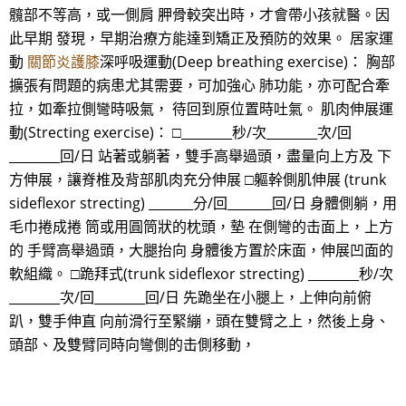
髖部不等高，或一側肩 胛骨較突出時，才會帶小孩就醫。因
此早期 發現，早期治療方能達到矯正及預防的效果。 居家運
動
關節炎護膝
深呼吸運動(Deep breathing exercise)： 胸部
擴張有問題的病患尤其需要，可加強心 肺功能，亦可配合牽
拉，如牽拉側彎時吸氣， 待回到原位置時吐氣。 肌肉伸展運
動(Strecting exercise)： □________秒/次________次/回
________回/日 站著或躺著，雙手高舉過頭，盡量向上方及 下
方伸展，讓脊椎及背部肌肉充分伸展 □軀幹側肌伸展 (trunk
sideflexor strecting) _______分/回_______回/日 身體側躺，用
毛巾捲成捲 筒或用圓筒狀的枕頭，墊 在側彎的击面上，上方
的 手臂高舉過頭，大腿抬向 身體後方置於床面，伸展凹面的
軟組織。 □跪拜式(trunk sideflexor strecting) ________秒/次
________次/回________回/日 先跪坐在小腿上，上伸向前俯
趴，雙手伸直 向前滑行至緊繃，頭在雙臂之上，然後上身、
頭部、及雙臂同時向彎側的击側移動，