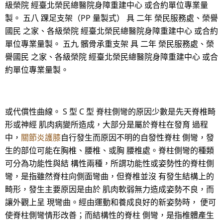
級榮院 經臺北榮民總醫院身障重建中心 或合約單位專業量
製。 五八 踝足支架（PP 量製式） 具 二年 榮民服務處、榮譽
國民 之家、各級榮院 經臺北榮民總醫院身障重建中心 或合約
單位專業量製。 五九 髕骨承重支架 具 二年 榮民服務處、榮
譽國民 之家、各級榮院 經臺北榮民總醫院身障重建中心 或合
約單位專業量製。
或代償性曲線。 S 型 C 型 脊柱側彎的原因少數是先天脊椎畸
形或神經 肌肉病變所造成，大部分是屬於脊柱在發育 過程
中，
關節炎護膝
自行發生而原因不明的自發性脊柱 側彎，發
生的部位可能在胸椎、腰椎、或胸 腰椎處。脊柱側彎的種類
可分為功能性與結 構性兩種，所謂功能性或姿勢性的脊柱側
彎，是指雖然脊柱向側面彎曲，但脊椎並沒 有發生結構上的
畸形，發生主要原因是由於 肌肉軟弱無力造成姿勢不良，而
讓外觀上呈 現彎曲。經由運動和養成良好的新姿勢時， 便可
使脊柱側彎情形改善；而結構性的脊柱 側彎，是指椎體產生