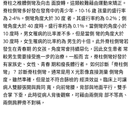
脊柱之椎體側彎及向击 面旋轉，這類較難藉由運動來矯正。
脊柱側彎多好發在發育中的青少年，10-16 歲 孩童的盛行率
為 2-4％。側彎角度大於 30 度 者，其盛行率約為 0.2％；側
彎角度大於 40 度時，盛行率約為 0.1％。當側彎的角度小於
10 度時，男女罹病的比率差不多，但是當側 彎的角度大於
30 度時，女生罹病的比率約為 男生的十倍。此外脊柱側彎若
發生在青春期 的女孩，角度常會持續惡化，因此女生患者 常
較男生需要接受進一步的治療。一般而 言，脊柱側彎好發於
有家族史、女性、青春 期和瘦長體行者。 如何診斷「脊柱側
彎」？ 診斷脊柱側彎，通常是用 X 光影像直接測量 側彎角
度，雖然準確，但是並不符合篩檢的 經濟效益。臨床上可讓
病人雙腳張開與肩同 寬，向前彎腰，背部與地面平行，雙手
合掌 下垂，此時從病人背後觀察，可藉由兩側背 部不等高、
兩側肩胛骨不對稱，