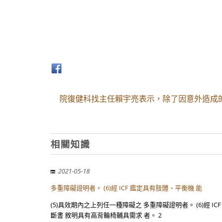
院復健科找主任賴宇亮表示，除了因意外造成
相關知識
2021-05-18
多重障礙證明者。 (6)經 ICF 鑑定具有肢體、平衡機 能
(5)具效期內之上列任一種障礙之 多重障礙證明者。 (6)經
斷書 敘明具有高背輪椅輔具需求 者。 2