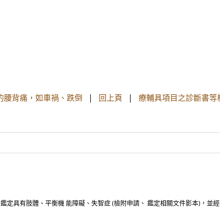
的腰背痛，如車禍、跌倒
|
回上頁
|
療輔具項目之診斷書等
 ICF 鑑定具有肢體、平衡機 能障礙、失智症 (檢附申請、 鑑定相關文件影本)