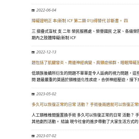
2022-06-04
障礙證明正 本(新制 ICF 第二類 01))得替代 診斷書。 四
三 摺疊式盲杖 支 二年 榮民服務處、榮譽國民 之家、各級榮院 
期內之肢體障礙(新制 ICF
2022-12-13
題包括了肌腱發炎、周邊神經病變、肩頸症候群、睡眠障礙
低頭族後續所衍生的問題不單單是令人詬病的視力問題，這些
問 題最嚴重的莫過於頸椎退化性疾症，合併神經壓迫，接下
2023-05-02
多久可以恢復正常的日常 活動？ 手術後兩週就可以恢復正常
人工頸椎椎間盤置換手術 多久可以恢復正常的日常 活動？ 
其他劇烈活動。 結論 現今社會的進步帶動了大家生活方式的
2023-07-02