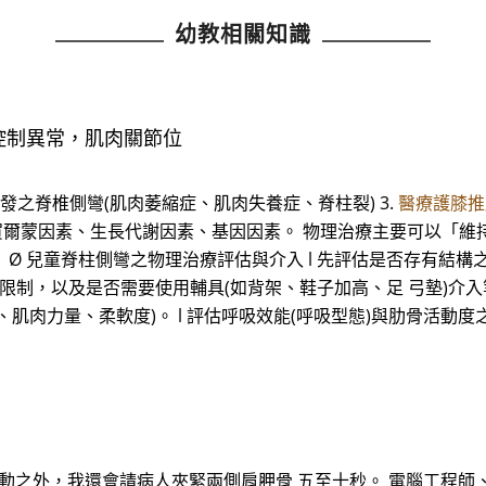
幼教相關知識
作控制異常，肌肉關節位
引發之脊椎側彎(肌肉萎縮症、肌肉失養症、脊柱裂) 3.
醫療護膝推
: 賀爾蒙因素、生長代謝因素、基因因素。 物理治療主要可以「維
。 Ø 兒童脊柱側彎之物理治療評估與介入 l 先評估是否存有結
制，以及是否需要使用輔具(如背架、鞋子加高、足 弓墊)介入等。
肌肉力量、柔軟度)。 l 評估呼吸效能(呼吸型態)與肋骨活動度
 動之外，我還會請病人夾緊兩側肩胛骨 五至十秒。 電腦工程師