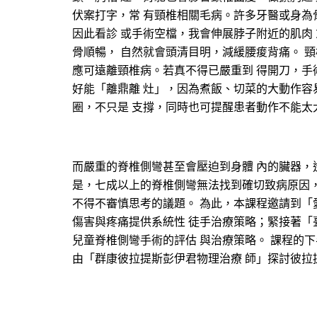
伏案打字，常 有頸椎相關毛病。許多牙醫或身為
因此看診 或手術空檔，我會伸展脖子附近的肌肉
骨順暢， 自然就會頭清目明，減緩腰痠背痛。 
應可遠離頸椎病。若真不得已嚴重到 得開刀，手
好能「離鼎離 灶」，因為煮飯、切菜的大動作容
圈，不只是 支撐，同時也可提醒患者動作不能太
而嚴重的脊椎側彎甚至會壓迫到身體 內的臟器
是，七成以上的脊椎側彎無法找到確切致病原因，
不得不審慎思考的議題。 為此，本課程邀請到「
傷害與疼痛提供系統性 徒手治療策略；緊接著「
兒童脊椎側彎手術的評估 與治療策略。 課程的
由「群康彼拉提斯彭伊君物理治療 師」探討彼拉