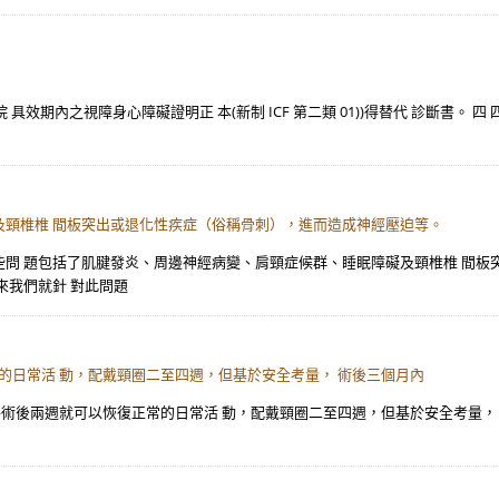
具效期內之視障身心障礙證明正 本(新制 ICF 第二類 01))得替代 診斷書。 
及頸椎椎 間板突出或退化性疾症（俗稱骨刺），進而造成神經壓迫等。
問 題包括了肌腱發炎、周邊神經病變、肩頸症候群、睡眠障礙及頸椎椎 間板
來我們就針 對此問題
的日常活 動，配戴頸圈二至四週，但基於安全考量， 術後三個月內
手術後兩週就可以恢復正常的日常活 動，配戴頸圈二至四週，但基於安全考量，