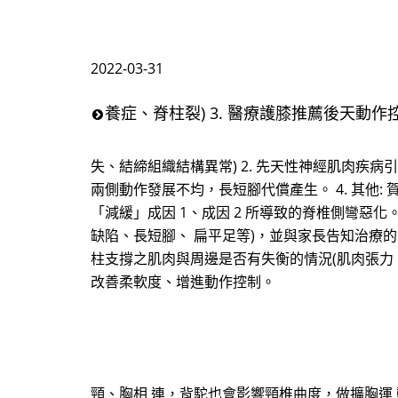
2022-03-31
養症、脊柱裂) 3. 醫療護膝推薦後天動
失、結締組織結構異常) 2. 先天性神經肌肉疾病
兩側動作發展不均，長短腳代償產生。 4. 其他
「減緩」成因 1、成因 2 所導致的脊椎側彎惡化
缺陷、長短腳、 扁平足等)，並與家長告知治療的限
柱支撐之肌肉與周邊是否有失衡的情況(肌肉張力、
改善柔軟度、增進動作控制。
頸、胸相 連，背駝也會影響頸椎曲度，做擴胸運