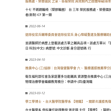
服務處、榮譽國民 之家、各級榮院 具效期內之肢體障礙(新制 I
十七 不銹鋼輪椅（塑膠輪圈） 台 三年 榮民服務處、榮譽國民 之家、
者(新制 ICF 第一類
2022-06-14
退除役官兵輔導委員會退除役官兵 身心障礙重建及醫療輔助
並請醫師於病歷上登載該處方單之輔具品項。該處方單以 「國
日 科別(中文): 病歷號: 中文診斷 身分證號碼: 行
2023-04-10
推廣中心 (三)協辦：台灣復健醫學會 六、 醫療護膝推薦學分認
衛生福利部社會及家庭署多功能輔具 資源整合推廣中心 (三)協
物理治療學會繼續教育積分：申請中 (四)臺灣職
2023-03-12
學工學博士 ・台大醫學院醫學系 【現職】 ・關節炎護膝馬
台大醫學系 骨科兼任助理教授 張定國 主任 【學歷】 ・陽