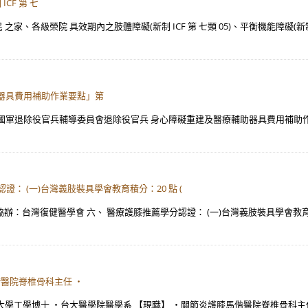
CF 第 七
各級榮院 具效期內之肢體障礙(新制 ICF 第 七類 05)、平衡機能障礙(新制 ICF
器具費用補助作業要點」第
軍退除役官兵輔導委員會退除役官兵 身心障礙重建及醫療輔助器具費用補助作業要點
證： (一)台灣義肢裝具學會教育積分：20 點 (
辦：台灣復健醫學會 六、 醫療護膝推薦學分認證： (一)台灣義肢裝具學會教育積
偕醫院脊椎骨科主任 ・
明大學工學博士 ・台大醫學院醫學系 【現職】 ・關節炎護膝馬偕醫院脊椎骨科主