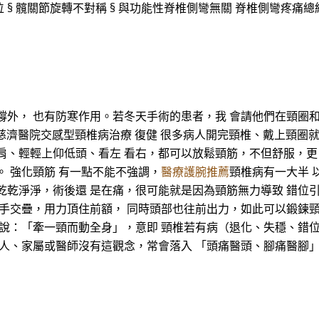
偏位 § 髖關節旋轉不對稱 § 與功能性脊椎側彎無關 脊椎側彎疼痛總
撐外， 也有防寒作用。若冬天手術的患者，我 會請他們在頸圈
3 大林慈濟醫院交感型頸椎病治療 復健 很多病人開完頸椎、戴上頸
肩、輕輕上仰低頭、看左 看右，都可以放鬆頸筋，不但舒服，更
。 強化頸筋 有一點不能不強調，
醫療護腕推薦
頸椎病有一大半 
乾乾淨淨，術後還 是在痛，很可能就是因為頸筋無力導致 錯位
雙手交疊，用力頂住前額， 同時頭部也往前出力，如此可以鍛鍊頸
常說：「牽一頸而動全身」，意即 頸椎若有病（退化、失穩、錯
病人、家屬或醫師沒有這觀念，常會落入 「頭痛醫頭、腳痛醫腳