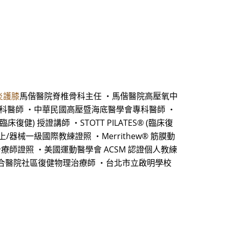
炎護膝
馬偕醫院脊椎骨科主任 ・馬偕醫院高壓氧中
專科醫師 ・中華民國高壓暨海底醫學會專科醫師 ・
健) 授證講師 ・STOTT PILATES® (臨床復
 墊上/器械一級國際教練證照 ・Merrithew® 筋膜動
ol 動作治療師證照 ・美國運動醫學會 ACSM 認證個人教練
聯合醫院社區復健物理治療師 ・台北市立啟明學校