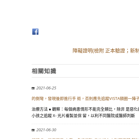
障礙證明(檢附 正本驗證；新
相關知識
2021-06-25
的側彎，發現後即進行手 術，否則應先追蹤VISTA頸圈一陣
治療方法 ● 觀察：每個病患情形不能完全類比，除非 是惡
小孩之追蹤 X- 光片複製並保 留，以利不同醫院或醫師判斷
2021-06-30