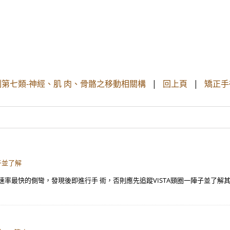
制第七類-神經、肌 肉、骨骼之移動相關構
|
回上頁
|
矯正手
子並了解
化速率最快的側彎，發現後即進行手 術，否則應先追蹤VISTA頸圈一陣子並了解