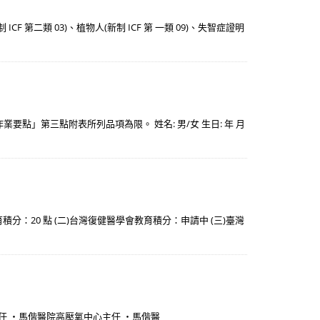
 第二類 03)、植物人(新制 ICF 第 一類 09)、失智症證明
」第三點附表所列品項為限。 姓名: 男/女 生日: 年 月
分：20 點 (二)台灣復健醫學會教育積分：申請中 (三)臺灣
任 ・馬偕醫院高壓氧中心主任 ・馬偕醫