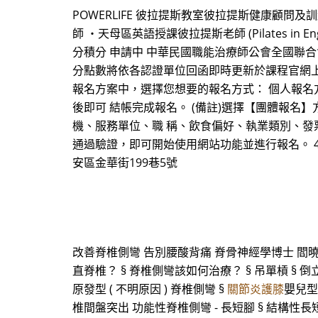
POWERLIFE 彼拉提斯教室彼拉提斯健康顧問
師 ・天母區英語授課彼拉提斯老師 (Pilates 
分積分 申請中 中華民國職能治療師公會全國聯合
分點數將依各認證單位回函即時更新於課程官網上。 【報名方式】 
報名方案中，選擇您想要的報名方式： 個人報名
後即可 結帳完成報名。 (備註)選擇【團體報名
機、服務單位、職 稱、飲食偏好、執業類別、發票形
通過驗證，即可開始使用網站功能並進行報名。 4. 
安區金華街199巷5號
改善脊椎側彎 告別腰酸背痛 脊骨神經學博士 閻曉
直脊椎？ § 脊椎側彎該如何治療？ § 吊單槓 § 倒
原發型 ( 不明原因 ) 脊椎側彎 §
關節炎護膝
嬰兒型 
椎間盤突出 功能性脊椎側彎 - 長短腳 § 結構性長