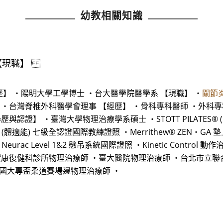
幼教相關知識
 【現職】
歷】 ・陽明大學工學博士 ・台大醫學院醫學系 【現職】 ・
關節
 ・台灣脊椎外科醫學會理事 【經歷】 ・骨科專科醫師 ・外科
】 ・臺灣大學物理治療學系碩士 ・STOTT PILATES® (臨床復
® (體適能) 七級全認證國際教練證照 ・Merrithew® ZEN‧GA
Neurac Level 1&2 懸吊系統國際證照 ・Kinetic Contr
實康復健科診所物理治療師 ・臺大醫院物理治療師 ・台北市立
全國大專盃柔道賽場邊物理治療師 ・