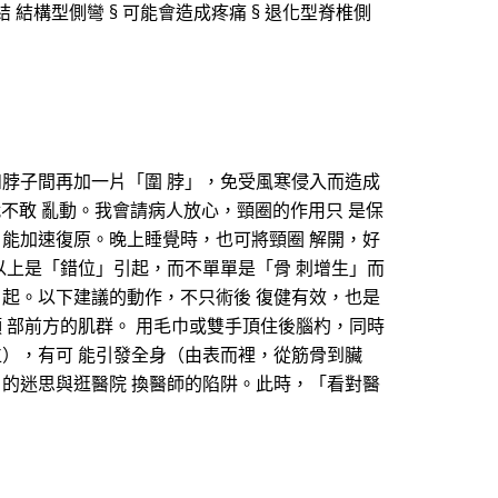
結 結構型側彎 § 可能會造成疼痛 § 退化型脊椎側
和脖子間再加一片「圍 脖」，免受風寒侵入而造成
圈就不敢 亂動。我會請病人放心，頸圈的作用只 是保
 能加速復原。晚上睡覺時，也可將頸圈 解開，好
以上是「錯位」引起，而不單單是「骨 刺增生」而
引起。以下建議的動作，不只術後 復健有效，也是
 部前方的肌群。 用毛巾或雙手頂住後腦杓，同時
位），有可 能引發全身（由表而裡，從筋骨到臟
」的迷思與逛醫院 換醫師的陷阱。此時，「看對醫