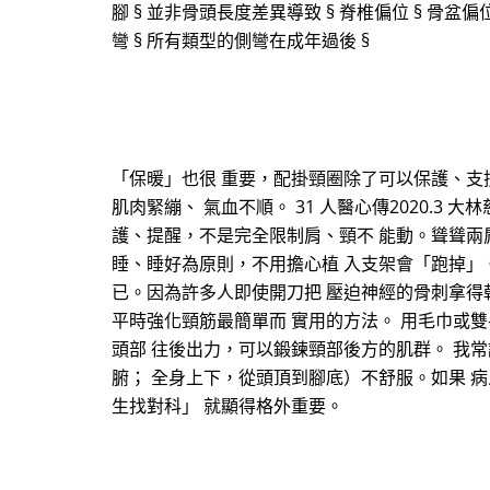
腳 § 並非骨頭長度差異導致 § 脊椎偏位 § 骨盆
彎 § 所有類型的側彎在成年過後 §
「保暖」也很 重要，配掛頸圈除了可以保護、支
肌肉緊繃、 氣血不順。 31 人醫心傳2020.
護、提醒，不是完全限制肩、頸不 能動。聳聳兩
睡、睡好為原則，不用擔心植 入支架會「跑掉」
已。因為許多人即使開刀把 壓迫神經的骨刺拿得
平時強化頸筋最簡單而 實用的方法。 用毛巾或
頭部 往後出力，可以鍛鍊頸部後方的肌群。 我
腑； 全身上下，從頭頂到腳底）不舒服。如果 
生找對科」 就顯得格外重要。