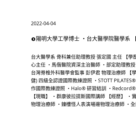
2022-04-04
陽明大學工學博士 ・台大醫學院醫學系
台大醫學系 骨科兼任助理教授 張定國 主任 【學
心主任 ・馬偕醫院資深主治醫師 ・部定助理教授
台灣脊椎外科醫學會監事 彭伊君 物理治療師 【學歷與認證
健) 四級全認證國際教練證照 ・STOTT PILATES
作國際教練證照 ・Halo® 研習結訓 ・Redcord® 
【現職】 ・群康彼拉提斯國際講師 【經歷】 ・
物理治療師 ・鐘樓怪人表演場邊物理治療師 ・