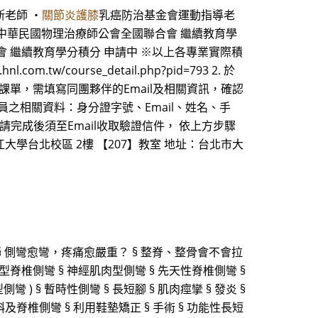
斯老師 ・
關節炎護膝
乳癌防治基金會運動指導老
 申請中 中華民國物理治療師公會全國聯合會 繼續教育學
會 繼續教育學分積分 申請中 ※以上各專業實際積
course_detail.php?pid=793 2. 於
單，需填寫同團夥伴的Email及相關資訊，確認
員之相關資料：身分證字號、Email、姓名、手
請完成後須至Email收取驗證信件， 依上方步驟
江大學台北校區 2樓 【207】教室 地址：台北市大
§ 側彎愈彎，疼痛愈嚴重？ § 整脊、整骨會不會拉
化型脊椎側彎 § 神經肌肉型側彎 § 先天性脊椎側彎 §
型側彎 ) § 暫時性側彎 § 長短腳 § 肌肉痙攣 § 發炎 §
及脊椎側彎 § 利用鞋墊矯正 § 手術 § 功能性長短