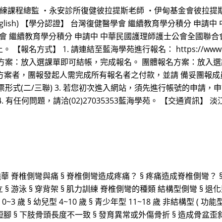
及訓練課程總監 ・永安診所復健彼拉提斯老師 ・伊甸基金會彼拉提
in English) 【學分認證】 台灣復健醫學會 繼續教育學分積分
會 繼續教育學分積分 申請中 中華民國護理師護士公會全國聯合
1. 請連結至藍海學苑進行報名： https://www.hnl.com.tw/
方案：放入選課單即可結帳，完成報名。 團體報名方案：放入選課
】方案者，團報發起人需完成所有報名者之付款，並請 備妥團報成
式(二/三聯) 3. 若您初次進入網站，須先進行帳號的申請，申
有任何問題，請洽(02)27035353藍海學苑。 【交通資訊】 淡
華 脊椎側彎與痛 § 脊椎側彎造成疼痛？ § 疼痛造成脊椎側彎？ 
立 § 游泳 § 穿背架 § 肌力訓練 脊椎側彎的種類 結構型側彎 § 退
0~3 歲 § 幼兒型 4~10 歲 § 青少年型 11~18 歲 非結構型 ( 功能
短腳 § 下肢骨頭長度不一致 § 發育異常或外傷骨折 § 造成骨盆歪斜