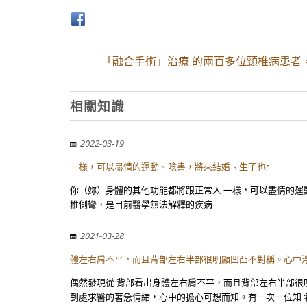
「融合手術」治療 的兩百多位頸椎病患者
相關知識
2022-03-19
一樣，可以盡情的運動、唸書，將來結婚、生子也ɾ
你（妳）身體的其他功能都將跟正常人 一樣，可以盡情的運
椎側彎，是目前醫學無法解釋的疾病
2021-03-28
體左右肩不平，而且背部左右半部很明顯凹凸不對稱。心中浮
偶然發現從 背部看出身體左右肩不平，而且背部左右半部很明
到處求醫的著急情緒，心中的擔心可想而知。有一次一位知 