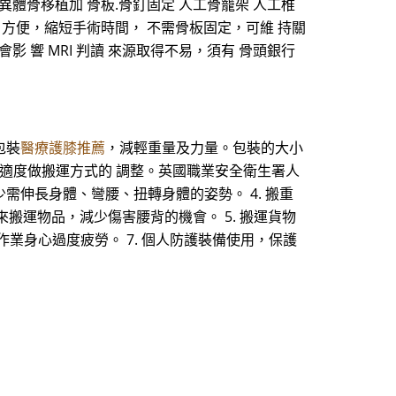
異體骨移植加 骨板.骨釘固定 人工骨籠架 人工椎
判讀 方便，縮短手術時間， 不需骨板固定，可維 持關
 響 MRI 判讀 來源取得不易，須有 骨頭銀行
包裝
醫療護膝推薦
，減輕重量及力量。包裝的大小
，適度做搬運方式的 調整。英國職業安全衛生署人
需伸長身體、彎腰、扭轉身體的姿勢。 4. 搬重
搬運物品，減少傷害腰背的機會。 5. 搬運貨物
作業身心過度疲勞。 7. 個人防護裝備使用，保護