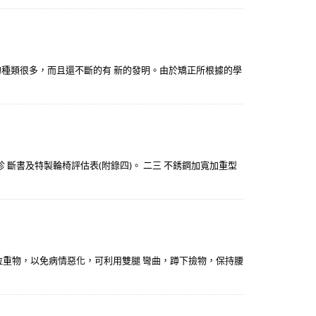
種類很多，而且還不斷的有 新的發明。由於矯正所根據的學
 斷書及特製輪椅評估表(附錄四)。 二三 不銹鋼加寬加重型
、拉重物，以免病情惡化，可利用雙腿 彎曲，蹲下撿物，保持腰