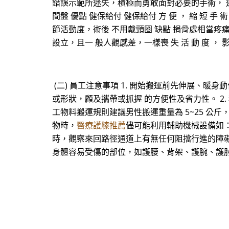
錯誤示範所迷失，積極而勇敢面對必要的手術， 迎
間盤 優點 健保給付 健保給付 方 便 ， 縮 短
節活動度，術後 不用戴頸圈 缺點 捐骨處相當疼痛
設立，且一 般人觀感差，一樣喪 失 活 動 度 ， 影
(二) 員工注意事項 1. 開始搬運前先伸展、暖身
或形狀，顧及攜帶或抓握 的方便性及省力性。 
工物料搬運規則建議男性搬運重量為 5~25 公斤，女 
物時，
醫療護膝推薦
儘可能利用輔助機械設備如：
時，觀察來回路徑通道上有無任何阻擋行進的障
身體容易受傷的部位，如護腰、背架、護腕、護肘