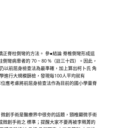
正脊柱側彎的方法。 參●結論 脊椎側彎形成這
病患者的 70 ~ 80 %（註三十四）。因此，
，仍以前屈身檢查法為最準確，加上算出柯卜氏 角
學進行大規模篩檢，發現每100人平均就有
府單位應考慮將前屈身檢查法作為目前的國小學童脊
。 微創手術是醫療界中很夯的話題，頸椎顯微手術
成微創手術之 標準；提醒大家不要再被李珮菁的