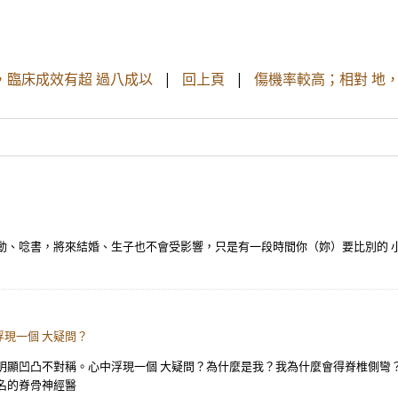
，臨床成效有超 過八成以
|
回上頁
|
傷機率較高；相對 地
動、唸書，將來結婚、生子也不會受影響，只是有一段時間你（妳）要比別的 
現一個 大疑問？
顯凹凸不對稱。心中浮現一個 大疑問？為什麼是我？我為什麼會得脊椎側彎？V
名的脊骨神經醫