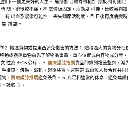
接下一個更美好的人生。 補骨術 自體骨移植加 骨板.骨釘固定 
 手 術 時 間，術後較不痛，不 需骨板固定，活動度 稍佳，比較易
，有 出血及感染可能性， 喪失關節活動度，且 日後再度病變時會影
 響 判 讀。
動作 2. 搬運貨物或提東西避免傷害的方法 1. 體積過大的貨物分批
2. 移動或搬運重物前先了解物品重量、重心位置或內容物成分等
性為 3~16 公斤。 3.
醫療護膝推薦
貨品的排列堆疊整齊，減少
手推車、滾軸、滑軌、起重裝置、運輸帶 或兩位人員合作共同來
礙物，
醫療護膝推薦
避免跌倒。 6. 充足和適當的休息，避免連續
、護膝 等。