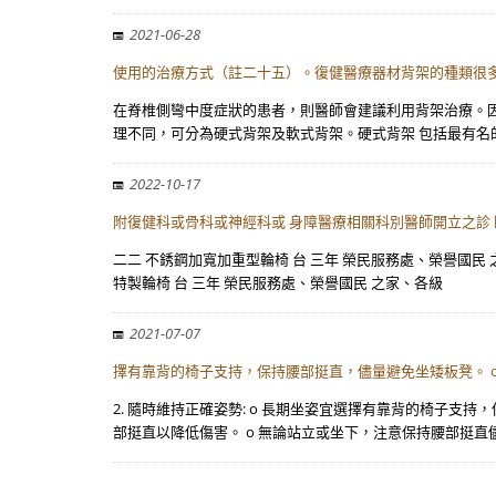
2021-06-28
使用的治療方式（註二十五）。復健醫療器材背架的種類很
在脊椎側彎中度症狀的患者，則醫師會建議利用背架治療。因
理不同，可分為硬式背架及軟式背架。硬式背架 包括最有名的波
2022-10-17
附復健科或骨科或神經科或 身障醫療相關科別醫師開立之診 
二二 不銹鋼加寬加重型輪椅 台 三年 榮民服務處、榮譽國民
特製輪椅 台 三年 榮民服務處、榮譽國民 之家、各級
2021-07-07
擇有靠背的椅子支持，保持腰部挺直，儘量避免坐矮板凳。 
2. 隨時維持正確姿勢: o 長期坐姿宜選擇有靠背的椅子
部挺直以降低傷害。 o 無論站立或坐下，注意保持腰部挺直