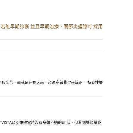
，若能早期診斷 並且早期治療，關節炎護膝可 採用
小孩辛苦，那就是在長大前，必須穿著背架來矯正。 特發性脊
ISTA頸圈雖然當時沒有身體不適的症 狀，但看到雙親帶我