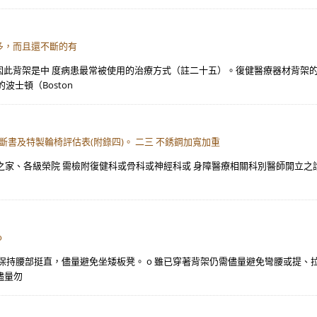
多，而且還不斷的有
此背架是中 度病患最常被使用的治療方式（註二十五）。復健醫療器材背架的
士頓（Boston
斷書及特製輪椅評估表(附錄四)。 二三 不銹鋼加寬加重
 之家、各級榮院 需檢附復健科或骨科或神經科或 身障醫療相關科別醫師開立之診
o
支持，保持腰部挺直，儘量避免坐矮板凳。 o 雖已穿著背架仍需儘量避免彎腰或提
儘量勿