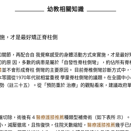
幼教相關知識
實施，才是最好矯正脊柱側
關節，再配合自 我覺察感受的身體活動方式來實施，才是最好矯
原 因，多數的病患是屬於「自發性脊柱側彎」，約佔所有脊柱側彎
膝
並不會形成脊柱 側彎的主要原因。 目前脊椎側彎診斷方式中
等國從1970年代就相當重視 學童脊柱側彎的議題。在全國中小
化的趨勢（註三十五）。從「預防重於 治療」的觀點看來，建議政
盤切除，術後有 4
醫療護膝推薦
種類型補骨術（如下表所 示）
小，減壓徹底，且恢復快，住院天數縮短，
醫療護膝推薦
幾乎已