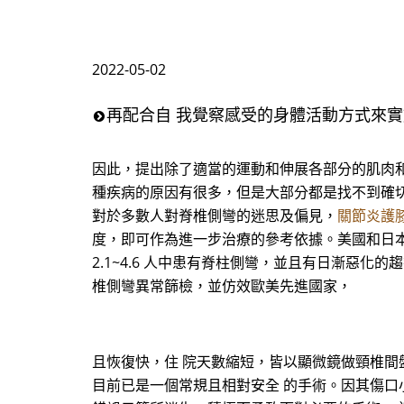
2022-05-02
再配合自 我覺察感受的身體活動方式來
因此，提出除了適當的運動和伸展各部分的肌肉和
種疾病的原因有很多，但是大部分都是找不到確切的
對於多數人對脊椎側彎的迷思及偏見，
關節炎護
度，即可作為進一步治療的參考依據。美國和日本
2.1~4.6 人中患有脊柱側彎，並且有日漸惡
椎側彎異常篩檢，並仿效歐美先進國家，
且恢復快，住 院天數縮短，皆以顯微鏡做頸椎間
目前已是一個常規且相對安全 的手術。因其傷口