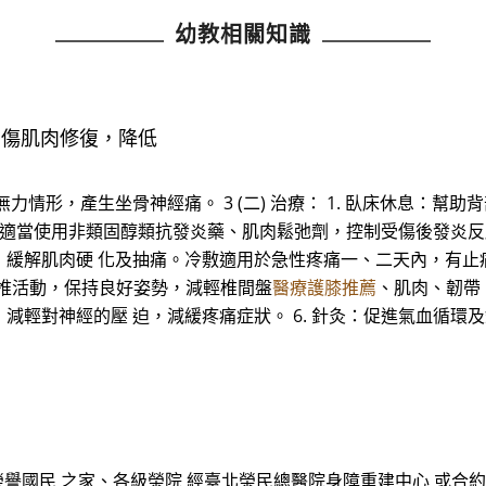
幼教相關知識
受傷肌肉修復，降低
力情形，產生坐骨神經痛。 3 (二) 治療： 1. 臥床休息：
療：適當使用非類固醇類抗發炎藥、肌肉鬆弛劑，控制受傷後發炎反
，緩解肌肉硬 化及抽痛。冷敷適用於急性疼痛一、二天內，有止
脊椎活動，保持良好姿勢，減輕椎間盤
醫療護膝推薦
、肌肉、韌帶、
輕對神經的壓 迫，減緩疼痛症狀。 6. 針灸：促進氣血循環及
、榮譽國民 之家、各級榮院 經臺北榮民總醫院身障重建中心 或合約