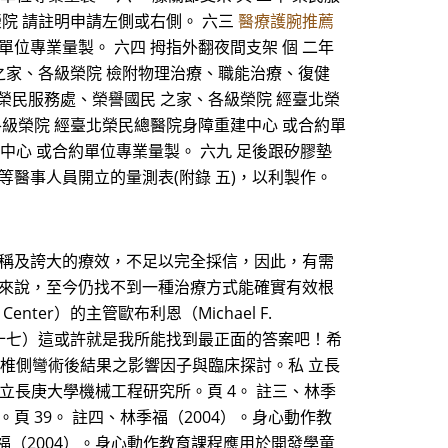
榮院 請註明申請左側或右側。 六三
醫療護腕推薦
單位專業量製。 六四 拇指外翻夜間支架 個 二年
 之家、各級榮院 檢附物理治療、職能治療、復健
 榮民服務處、榮譽國民 之家、各級榮院 經臺北榮
各級榮院 經臺北榮民總醫院身障重建中心 或合約單
重建中心 或合約單位專業量製。 六九 足後跟矽膠墊
等醫事人員開立的量測表(附錄 五)，以利製作。
宣稱及誇大的療效，不足以完全採信，因此，有需
患來說，至今仍找不到一種治療方式能確實有效根
enter）的主管歐布利恩（Michael F.
三十七）這或許就是我所能找到最正面的答案吧！希
脊椎側彎術後結果之影響因子與臨床探討。私 立長
立長庚大學機械工程研究所。頁 4。 註三、林季
 39。 註四、林季福（2004）。身心動作教
福（2004）。身心動作教育課程應用於開發學童