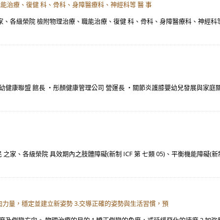
能治療、復健 科、骨科、身障醫療科、神經科等 醫 事
各級榮院 檢附物理治療、職能治療、復健 科、骨科、身障醫療科、神經科等 醫 事 人
幼健康聯盟 館長 ・彤顏健康管理公司 營運長 ・關節炎護膝嬰幼兒發展與家庭
各級榮院 具效期內之肢體障礙(新制 ICF 第 七類 05)、平衡機能障礙(新制 ICF
肌肉力量，穩定並建立新姿勢 3.交導正確的姿勢與生活習慣，預