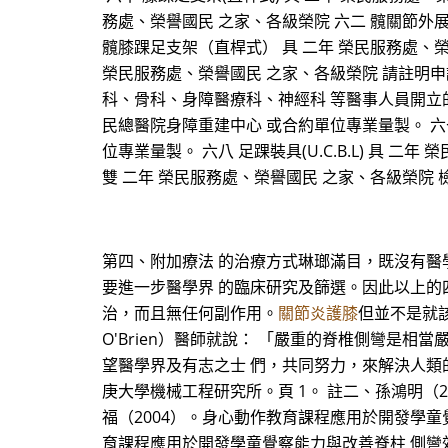
務處、榮譽國民 之家、各級榮院 六二 髖關節外
髖膝踝足支架（直桿式） 具 二年 榮民服務處、
榮民服務處、榮譽國民 之家、各級榮院 請註明申
科、骨科、身障醫療科、神經科 等醫事人員開立的量
民總醫院身障重建中心 或合約單位專業量製。 六
位專業量製。 六八 足踝裝具(U.C.B.L) 具
雙 二年 榮民服務處、榮譽國民 之家、各級榮院
第四、附加療法 的治療方式琳瑯滿目，既沒有醫
要進一步醫學界 的臨床研究及篩選。因此以上的
治，而且無任何副作用。
關節炎護膝
但並不是就該完
O'Brien）醫師就說： 「嚴重的脊椎側彎是
望醫學界及有志之士 們，共同努力，來解決人類的
庚大學機械工程研究所。頁 1。 註二、孫鴻明（
福（2004）。身心動作教育課程應用於開發學童
育課程應用於開發學童覺察能力與改善脊柱 側彎效