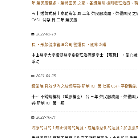
年 榮民服務處、榮譽國民 之家、各級榮院 檢附物理治療、職
五十 透氣式騎士泰勒背架 具 二年 榮民服務處、榮譽國民 之家、
CASH 背架 具 二年 榮民服
2022-05-10
長 ・彤顏健康管理公司 營運長 ・關節炎護
中山醫學大學復健醫學系物理治療組學士 【現職】 ・愛心婦
系助
2021-04-28
級榮院 具效期內之肢體障礙(新制 ICF 第 七類 05)、平衡機能
十七 不銹鋼輪椅（塑膠輪圈） 台 三年 榮民服務處、榮譽國民 之家、
者(新制 ICF 第一類
2022-10-31
治療的目的 1.矯正側彎的角度，或延緩惡化的速度 2.加強