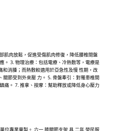
幫助背部肌肉放鬆，促進受傷肌肉修復，降低腰椎間盤
應。 3. 物理治療：包括電療、冷熱敷等，電療是
痛和消腫；而熱敷較適用於亞急性及慢 性期，改
關節受到外來壓 力。 5. 骨盤牽引：對罹患椎間
鎮痛。 7. 推拿、按摩：幫助釋放或降低身心壓力
單位專業量製。 六一 膝關節支架 具 二年 榮民服