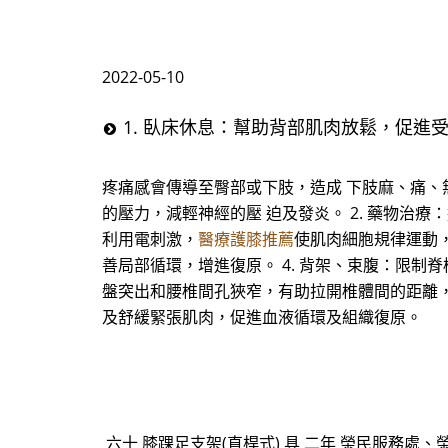
2022-05-10
1. 臥床休息：幫助背部肌肉放鬆，促進
疼痛感會傳導至臀部或下肢，造成 下肢麻、痛、無
的壓力，減輕神經的壓 迫及發炎。 2. 藥物治
利用電刺激，
醫療護膝推薦
使肌肉細胞規律運動
善局部循環，增進復原。 4. 背架、束腹：限制
盤突出和腰椎間孔狹窄，有助拉開椎體間的距離，減
及舒緩緊張肌肉，促進血液循環及組織復原。
六十 膝踝足支架(直桿式) 具 二年 榮民服務處