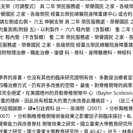
展支架（可調整式） 具 二年 榮民服務處、榮譽國民 之家、各級
榮譽國民 之家、各級榮院 經臺北榮民總醫院身障重建中心 或合約
請左側或右側。 六五 伸腕支架 具 二年 榮民服務處、榮譽國民
測表(附錄 五)，以利製作。 六六 鞋內墊（含製模） 隻 二年
七 鞋內墊（不含製模） 隻 二年 榮民服務處、榮譽國民 之家、
 二年 榮民服務處、榮譽國民 之家、各級榮院 經臺北榮民總醫院身障
 檢附物理治療、職能治療、復健 科、骨科、身障醫療科、神經科 
學界的背書，也沒有其他的臨床研究證明有效， 多數是治療者
四種治療方式，仍有許多改進的空間。 最後，對脊椎側彎的病
全絕望。在美國德州的貝勒脊椎側彎中 心（Baylor Scoliosis C
相當嚴重的殘疾，因此尚有相當大的潛力來改善此種病症。」 （註
這個謎題。 肆●引註資料 註一、孫鴻明（2007）。分析胸椎
2007）。分析胸椎脊椎側彎術後結果之影響因子與臨床探討。私 
覺察能力與改善脊柱 側彎效果之研究。國立臺東大學教育研究所。頁
果之研究。國立臺東大學教育研究所。頁 40-42。 註五、林季