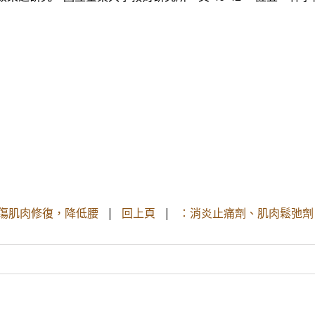
受傷肌肉修復，降低腰
|
回上頁
|
：消炎止痛劑、肌肉鬆弛劑