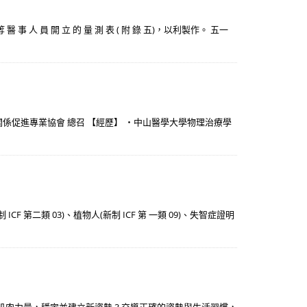
 員 開 立 的 量 測 表 ( 附 錄 五)，以利製作。 五一
關係促進專業協會 總召 【經歷】 ・中山醫學大學物理治療學
 第二類 03)、植物人(新制 ICF 第 一類 09)、失智症證明