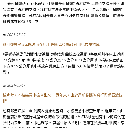
脊椎側彎(Scoliosis)簡介 什麼是脊椎側彎? 脊椎能幫助我們支撐身體，如
果沒有了脊椎的支持，我們就無法正常的平衡站立、行走及活動。 所謂的
脊椎側彎是指，VISTA頸圈脊椎因某些原因造成向側面彎曲及旋轉，使得脊
椎看起來像似「S」或
2021-07-07
線回復運動 §每晚睡前在床上靜躺 20 分鐘 §可用毛巾捲捲成
§需透過適當的活動來促進椎間盤代謝 曲線回復運動 §每晚睡前在床上靜躺
20 分鐘 §可用毛巾捲捲成 20 公分及 15 公分 § 20 公分厚毛巾捲放在肚臍正
下方 § 15 公分厚毛巾捲放在肩膀上 方，頸椎下方的位置 該用力？還是該放
鬆？
2021-05-07
檢查時，才被無意中檢查出來。 近年來，由於產前診斷的盛行與超音波技
術
也有都無症狀，直 到成人健康檢查時，才被無意中檢查出來。 近年來，由
於產前診斷的盛行與超音波技術 設備的精進，VISTA頸圈也有不少的病例在
胎兒尚未出 世前，即已確診。 其發生原因不明，僅知在胚胎早期形 成，常