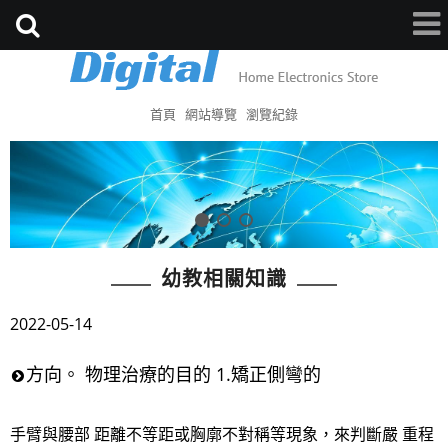
首頁
網站導覽
瀏覽紀錄
幼教相關知識
2022-05-14
方向。 物理治療的目的 1.矯正側彎的
手臂與腰部 距離不等距或胸廓不對稱等現象，來判斷嚴 重程