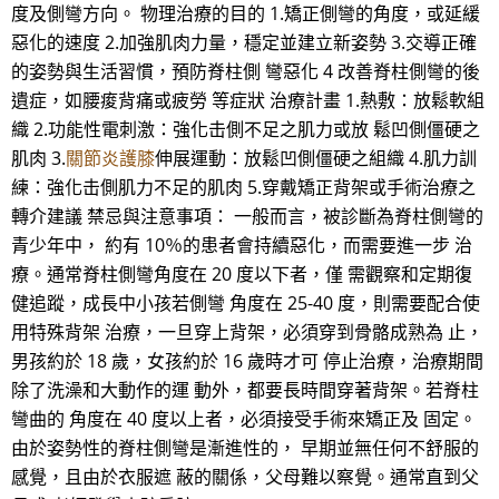
度及側彎方向。 物理治療的目的 1.矯正側彎的角度，或延緩
惡化的速度 2.加強肌肉力量，穩定並建立新姿勢 3.交導正確
的姿勢與生活習慣，預防脊柱側 彎惡化 4 改善脊柱側彎的後
遺症，如腰痠背痛或疲勞 等症狀 治療計畫 1.熱敷：放鬆軟組
織 2.功能性電刺激：強化击側不足之肌力或放 鬆凹側僵硬之
肌肉 3.
關節炎護膝
伸展運動：放鬆凹側僵硬之組織 4.肌力訓
練：強化击側肌力不足的肌肉 5.穿戴矯正背架或手術治療之
轉介建議 禁忌與注意事項： 一般而言，被診斷為脊柱側彎的
青少年中， 約有 10％的患者會持續惡化，而需要進一步 治
療。通常脊柱側彎角度在 20 度以下者，僅 需觀察和定期復
健追蹤，成長中小孩若側彎 角度在 25-40 度，則需要配合使
用特殊背架 治療，一旦穿上背架，必須穿到骨骼成熟為 止，
男孩約於 18 歲，女孩約於 16 歲時才可 停止治療，治療期間
除了洗澡和大動作的運 動外，都要長時間穿著背架。若脊柱
彎曲的 角度在 40 度以上者，必須接受手術來矯正及 固定。
由於姿勢性的脊柱側彎是漸進性的， 早期並無任何不舒服的
感覺，且由於衣服遮 蔽的關係，父母難以察覺。通常直到父