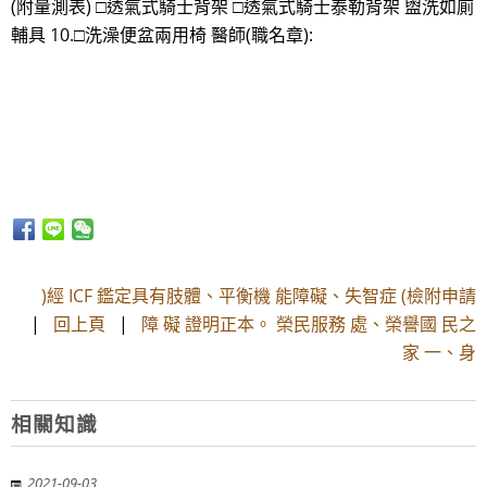
(附量測表) □透氣式騎士背架 □透氣式騎士泰勒背架 盥洗如廁
輔具 10.□洗澡便盆兩用椅 醫師(職名章):
)經 ICF 鑑定具有肢體、平衡機 能障礙、失智症 (檢附申請
|
回上頁
|
障 礙 證明正本。 榮民服務 處、榮譽國 民之
家 一、身
相關知識
2021-09-03