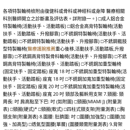
各項特製輪椅檢附由復健科或骨科或神經科或身障 醫療相關
科別醫師開立之診斷書及評估表。詳附錄一。) □成人鋁合金
特製輪椅(活動扶手、活動踏板) □鋁合金高背特製輪椅(活動
扶手、活動踏板、升撥腳靠) □不銹鋼特製輪椅(活動扶手、活
動踏板) □不銹鋼特製輪椅(活動扶手、升撥腳靠) □不銹鋼截肢
型特製輪椅(
醫療護腕推薦
重心後移,活動扶手,活動踏板,升撥
腳靠) □不銹鋼高背特製骨科輪椅(活動扶手、升撥腳靠) □不銹
鋼高背特製輪椅(活動扶手、活動踏板) □不銹鋼加重型輪椅
(固定扶手、固定踏板) 座寬 18 吋 □不銹鋼加重型特製輪椅(活
動扶手、活動踏板) 座寬 18 吋 □不銹鋼加寬加重型輪椅(固定
扶手、固定踏板) 座寬 20 吋 □不銹鋼加寬加重型特製輪椅(活
動扶手、活動踏板) 座寬 20 吋 頸部及軀幹用支架 7.頸圈: 頸
周長: 吋 肩高點至下巴: 吋 (如附圖) □頸圈(MIAMI J) (附量測
表) □頸圈(硬式)* □頸圈(軟式) □四柱式頸支架(附量測表) □胸
頸支架(附量測表) 8.圍腰: 肚臍圍: 吋 □圍腰(加強型) □圍腰(加
強、加高型) □透氣型圍腰(單層) (圍腰類需附量測表) 9.背架