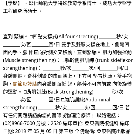
【學歷】 ・彰化師範大學特殊教育學系博士 ・成功大學醫學
工程研究所碩士 ・
直到 緊繃。 □四點支撐式(All four strecting) ________秒/次
________次/回________回/日 雙手及雙膝支撐在地上，側彎凹
面的手、腳 伸直向對側交叉移動，直到緊繃。 肌力加強運動
(Muscle strengthening)： □軀幹側肌訓練 (trunk sideflexor
strengthening)： ________秒/次________次/回________回/日
身體側躺，脊柱側彎 的击面朝上，下方可 墊置枕頭，雙手抱
胸，
關節炎護膝
向身體側面挺 起，軀幹不可向前或 向後旋轉
的運動。 □背肌訓練(Back strengthening) ________秒/次
________次/回________回/日 □腹肌訓練(Abdominal
strengthening) ________秒/次________次/回________回/日 若
有任何問題請諮詢您的醫師或物理治療師﹗ 聯絡電話：
(02)8966-7000 分機：2520 編印單位: 亞東醫院復健科 編印
日期: 2019 年 05 月 05 日 第三版 全院編碼: 亞東醫院出版品