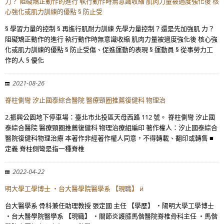
力？ 阻礙矯正動作的進行 執行動作時無意識收縮 肌肉力量被過度強化後 核
心強化或肌力訓練的優點 § 防止受
§ 學習力量的控制 § 再進行肌耐力訓練 先學力量控制？還是先加強肌 力？
阻礙矯正動作的進行 執行動作時無意識收縮 肌肉力量被過度強化後 核心強
化或肌力訓練的優點 § 防止受傷、促進運動的表現 § 運動員 § 從事勞力工
作的人 § 優化
2021-08-26
脊柱側彎 汐止國泰綜合醫院 醫療頸圈推薦復健科 物理治
2.振興公園地下停車場：臺北市北投區天母西路 112 號。 脊柱側彎 汐止國
泰綜合醫院 醫療頸圈推薦復健科 物理治療組編印 著作權人：汐止國泰綜合
醫院復健科物理治療 本著作非經著作權人同意，不得轉載、翻印或轉售 ■
定義 脊柱側彎是指一種脊椎
2022-04-22
明大學工學博士 ・台大醫學院醫學系 【現職】 ӥ
台大醫學系 骨科兼任助理教授 張定國 主任 【學歷】 ・陽明大學工學博士
・台大醫學院醫學系 【現職】 ・關節炎護膝馬偕醫院脊椎骨科主任 ・馬偕