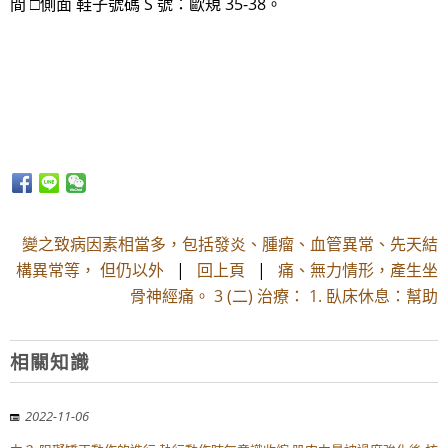
間 □側面 鞋子號碼 S 號：歐規 35-38。
變之致病因素相當多，包括發炎、腫瘤、血管異常、先天結
構異常等， 但仍以外
|
回上頁
|
痛、無力情形，產生坐
骨神經痛。 3 (二) 治療： 1. 臥床休息：幫助
相關知識
2022-11-06