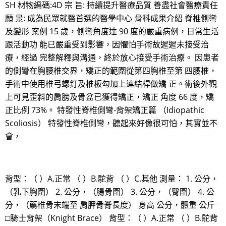
SH 材物編碼:4D 宗 旨: 持續提升醫療品質 善盡社會醫療責任
願 景: 成為民眾就醫首選的醫學中心 骨科成果介紹 脊椎側彎
及變形 案例 15 歲，側彎角度達 90 度的嚴重病例，日常生活
跟活動功 能已嚴重受到影響，因懼怕手術故遲遲未接受治
療，經過 完整解釋與溝通，終於放心接受手術治療。 因患者
的側彎在胸腰椎交界，矯正的範圍從第四胸椎至第 四腰椎，
手術中使用椎弓螺釘及椎板勾加上連結桿做矯 正。術後外觀
上可見歪斜的肩膀及骨盆已獲得矯正，矯正 角度 66 度，矯
正比例 73%。 特發性脊椎側彎-背架矯正篇 （Idiopathic
Scoliosis） 特發性脊椎側彎，聽起來好像很可怕，其實並不
會，
背型：（ ）A.正常 （ ）B.駝背 （ ）C.其他 測量： 1. 公分，
（乳下胸圍） 2. 公分，（腸骨圍） 3. 公分，（臀圍） 4. 公
分，（薦椎骨末端至 肩胛骨脊長度） 身高 公分，體重 公斤
□騎士背架（Knight Brace） 背型：（ ）A.正常 （ ）B.駝背