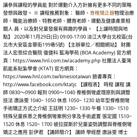
讓參與課程的學員能 對於運動介入方針擁有更多不同的策略
發想與啟發。 ※ 課程推薦對象： 醫師、
脊椎矯正器
物理治療
師、職能治療師、特教老師、體育老師、運動及健康產業相
關人 員，以及對兒童發展有興趣的學員。 【上課時間與地
點】 2020年11月29日(日) 09:00-17:00 淡江大學台北校區(台
北市大安區金華街199巷5號) 【主辦單位／相關網站】 財團
法人宏恩綜合醫院 復健科 藍海學苑 (BOA Academy) 官方網
頁：https://www.hnl.com.tw/academy.php 社團法人臺灣
肌能系貼紮學會 (KTAT) 官方網頁：
https://www.hnl.com.tw/kinesiotaiwan 臉書專頁：
http://www.facebook.com/ktatjc 【課程表】 時程 課程 講
師 0830～0900 報到 0900～1040 脊椎側彎處理原則與調整
技法 唐詠雯 1040~ 1050 休息 1050~ 1230 幼年型脊椎側彎
手術矯正方式之介紹 王廷明 1230~ 1330 午餐 1330~ 1510
特殊兒童疾患之脊椎側彎案例分享及手術處置 張定國 1510~
1520 休息 1520~ 1700 彼拉提斯於兒童姿勢調整與脊椎側彎
矯正之應用 彭伊君 【講師簡介】 講師 學經歷 唐詠雯 博士