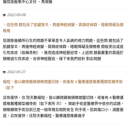
醫院高壓氧中心主任 ・馬偕醫
2022-09-08
，這些問 題包括了肌腱發炎、周邊神經病變、肩頸症候群、睡眠障礙及頸
椎椎
低頭族後續所衍生的問題不單單是令人詬病的視力問題，這些問 題包括了
肌腱發炎、周邊神經病變、肩頸症候群、睡眠障礙及頸椎椎 間板突出或退
化性疾症（俗稱骨刺），進而造成神經壓迫等。上述問 題最嚴重的莫過於
頸椎退化性疾症，合併神經壓迫，接下來我們就針 對此問題
2022-05-27
縮短，皆以顯微鏡做頸椎間盤切除，術後有 4 醫療護膝推薦種類型補骨術
（如下
且恢復快，住 院天數縮短，皆以顯微鏡做頸椎間盤切除，術後有 4 醫療護
膝推薦種類型補骨術（如下表所 示）。 微創手術是醫療界中很夯的話題，
頸椎顯微手術目前已是一個常規且相對安全 的手術。因其傷口小，減壓徹
底，且恢復快，住院天數縮短，醫療護膝推薦幾乎