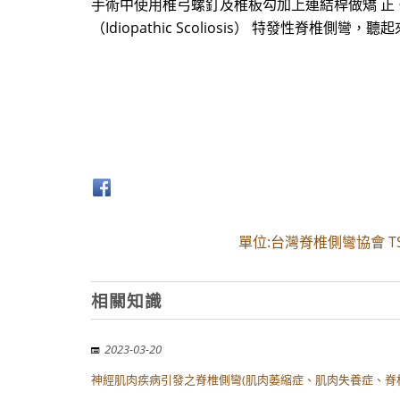
手術中使用椎弓螺釘及椎板勾加上連結桿做矯 正。
（Idiopathic Scoliosis） 特發性脊椎側
單位:台灣脊椎側彎協會 TSS (T
相關知識
2023-03-20
神經肌肉疾病引發之脊椎側彎(肌肉萎縮症、肌肉失養症、脊柱