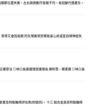
，肌肉關節位置失衡、左右兩側動作發展不均，長短腳代償產生。
一，常常又會因長期 的生理異常而導致身心症或是自律神經失
確穿法 ◎林口長庚護理部護理長 陳昕霓、陳憲葳 ◎林口長
斷書及特製輪椅評估表(附錄四)。 十三 鋁合金高背特製輪椅