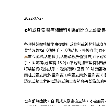
2022-07-27
科或身障 醫療相關科別醫師開立之診斷書
各項特製輪椅檢附由復健科或骨科或神經科或身障 
背特製輪椅(活動扶手、活動踏板、升撥腳靠) □不
薦
重心後移,活動扶手,活動踏板,升撥腳靠) □不
手、固定踏板) 座寬 18 吋 □不銹鋼加重型特製輪
特製輪椅(活動扶手、活動踏板) 座寬 20 吋 頸部及軀幹用
四柱式頸支架(附量測表) □胸頸支架(附量測表) 8.圍
透氣式騎士背架 □透氣式騎士泰勒背架 盥洗如廁輔具
也有都無症狀，直 到成人健康檢查時，才被無意