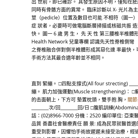
出 世前，即已確診。 其發生原因不明，僅知在
同時有骨骼方面的異常。 臨床診斷以 X- 光片
莖（pedicle）位置及數目也可能 不相符（圖一）
症 狀者，必要時可做電腦斷層掃描或核磁共振 造
快。 圖一 6 歲 男 生， 先 天 性 第三腰椎半椎體形 
Health Network 兒童專欄 認識先天性脊椎側
之脊椎融合併對側半椎體形成其惡化速 率最快，
手術方法其最合適年齡並不相同。
直到 緊繃。 □四點支撐式(All four strectin
繃。 肌力加強運動(Muscle strengthening)： □軀幹
的击面朝上，下方可 墊置枕頭，雙手抱 胸，
關節
________次/回________回/日 □腹肌訓練(Abdom
話：(02)8966-7000 分機：2520 編印單位: 
品質 善盡社會醫療責任 願 景: 成為民眾就醫首選
重受到影響，因懼怕手術故遲遲未接受治療，經過