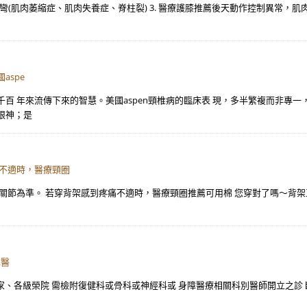
椎側彎(肌肉萎縮症、肌肉失養症、脊柱裂) 3. 醫療護膝推薦後天動作控制異常
aspe
百 年來流傳下來的智慧。美國aspen頸椎病的臨床表 現，多半繁複而非專
眼神；是
痛不適時，醫療頸圈
節為準。 若穿背架感到疼痛不適時，醫療頸圈推薦可用棉 您穿對了嗎～背架正
障醫
之家、各級榮院 需檢附復健科或骨科或神經科或 身障醫療相關科別醫師開立之診 