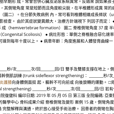
胚胎早期形 成，常會合併心臟及泌尿系統異常。反過來 說如果孩
為主，其側彎角度 常是短節而且角度較尖銳，在半椎體形成異 常
（圖二）。在分節失敗病例 內，常可看到椎體相連成長條狀（unilate
影檢查。 由於其症狀變異頗大，治療方針端視下 列因子而定： 
成（hemivertebrae formation） 圖二 脊椎側彎角度 37
彎 （Congenital Scoliosis） ● 病灶形態：單側之脊椎
可達到每年十度以上。 ● 病患年齡：角度進展和人體發育曲線一
g) ________秒/次________次/回________回/日 雙手及
側肌訓練 (trunk sideflexor strengthening)： ________
炎護膝
向身體側面挺 起，軀幹不可向前或 向後旋轉的運動。 □背肌訓練(Bac
inal strengthening) ________秒/次________次/回__
亞東醫院復健科 編印日期: 2019 年 05 月 05 日 第三版 全院編碼:
的醫學中心 骨科成果介紹 脊椎側彎及變形 案例 15 歲，側彎角
 完整解釋與溝通，終於放心接受手術治療。 因患者的側彎在胸