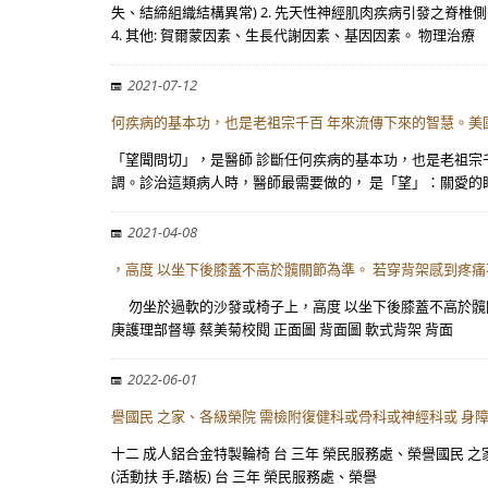
失、結締組織結構異常) 2. 先天性神經肌肉疾病引發之脊
4. 其他: 賀爾蒙因素、生長代謝因素、基因因素。 物理治療
2021-07-12
何疾病的基本功，也是老祖宗千百 年來流傳下來的智慧。美國
「望聞問切」，是醫師 診斷任何疾病的基本功，也是老祖宗千
調。診治這類病人時，醫師最需要做的， 是「望」：關愛的
2021-04-08
，高度 以坐下後膝蓋不高於髖關節為準。 若穿背架感到疼
勿坐於過軟的沙發或椅子上，高度 以坐下後膝蓋不高於髖關
庚護理部督導 蔡美菊校閱 正面圖 背面圖 軟式背架 背面
2022-06-01
譽國民 之家、各級榮院 需檢附復健科或骨科或神經科或 身
十二 成人鋁合金特製輪椅 台 三年 榮民服務處、榮譽國民 
(活動扶 手,踏板) 台 三年 榮民服務處、榮譽