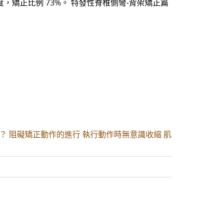
，矯正比例 73%。 特發性脊椎側彎-背架矯正篇
？ 阻礙矯正動作的進行 執行動作時無意識收縮 肌