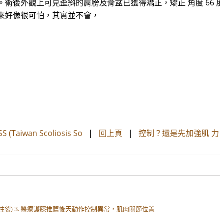
術後外觀上可見歪斜的肩膀及骨盆已獲得矯正，矯正 角度 66 度
彎，聽起來好像很可怕，其實並不會，
aiwan Scoliosis So
|
回上頁
|
控制？還是先加強肌 力
裂) 3. 醫療護膝推薦後天動作控制異常，肌肉關節位置