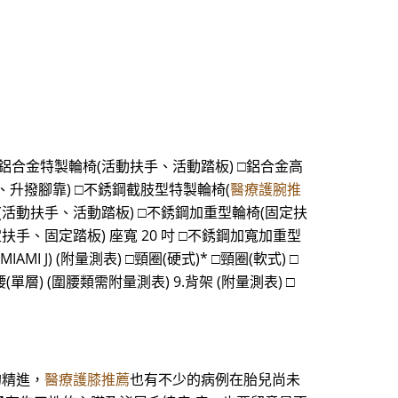
合金特製輪椅(活動扶手、活動踏板) □鋁合金高
、升撥腳靠) □不銹鋼截肢型特製輪椅(
醫療護腕推
(活動扶手、活動踏板) □不銹鋼加重型輪椅(固定扶
定扶手、固定踏板) 座寬 20 吋 □不銹鋼加寬加重型
I J) (附量測表) □頸圈(硬式)* □頸圈(軟式) □
單層) (圍腰類需附量測表) 9.背架 (附量測表) □
的精進，
醫療護膝推薦
也有不少的病例在胎兒尚未