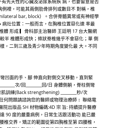
子有先天性的心臟及泌尿系統疾 病，也要留意是否
的病例裡，可能其兩側肋骨排列或數目不 對稱，椎
ral bar, block）。合併脊髓異常或有神經學
● 病灶位置：一般而言，在胸椎位置惡化速 率最
 度 半椎體 形成 ▎骨科部主治醫師 王廷明 17 台大醫網
融合惡化速率較半 椎體形成快；條狀脊椎幾乎不會惡化；單 側
 樣，二到三歲及青少年時期角度變化最 大。不同
雙膝支撐在地上，側彎凹面的手、腳 伸直向對側交叉移動，直到緊
秒/次________次/回________回/日 身體側躺，脊柱側彎
k strengthening) ________秒/次
______回/日 若有任何問題請諮詢您的醫師或物理治療師﹗ 聯絡電
 亞東醫院出版品 SH 材物編碼:4D 宗 旨: 持續提升醫療
度達 90 度的嚴重病例，日常生活跟活動功 能已嚴
腰椎交界，矯正的範圍從第四胸椎至第 四腰椎，