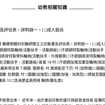
幼教相關知識
及評估表。詳附錄一。) □成人鋁合
醫療相關科別醫師開立之診斷書及評估表。詳附錄一。) □成人鋁
銹鋼特製輪椅(活動扶手、活動踏板) □不銹鋼特製輪椅(活動扶手
銹鋼高背特製骨科輪椅(活動扶手、升撥腳靠) □不銹鋼高背特製輪椅
椅(活動扶手、活動踏板) 座寬 18 吋 □不銹鋼加寬加重型輪椅(固
支架 7.頸圈: 頸周長: 吋 肩高點至下巴: 吋 (如附圖) □頸圈(MIAM
腰: 肚臍圍: 吋 □圍腰(加強型) □圍腰(加強、加高型) □透氣型圍腰(
 10.□洗澡便盆兩用椅 醫師(職名章):
中檢查出來。 近年來，由於產前診斷的盛行與超音波技術 設備