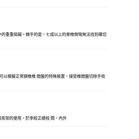
中的重重阻礙。棘手的是，七成以上的脊椎側彎無法找到確切
是可以模擬正常頸椎椎 間盤的特殊裝置，接受椎間盤切除手術
頸架與背架的使用‧於李皎正總校 閱，內外