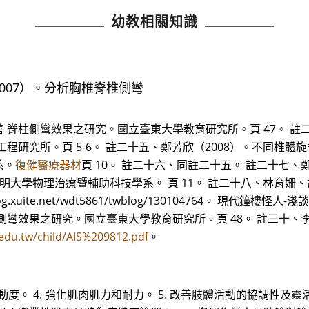
幼教相關知識
2007）。分析胸椎脊椎側彎
脊柱側彎效果之研究。國立臺東大學教育研究所。頁 47。 註二
程研究所。頁 5-6。 註二十五、鄭芳欣（2008）。不同椎體
系。
復健醫療器材
頁 10。 註二十六、同註二十五。 註二十七、
明大學物理治療暨輔助科技學系。 頁 11。 註二十八、林育姍、
/blog.xuite.net/wdt5861/twblog/130104764。 現
彎效果之研究。國立臺東大學教育研究所。頁 48。 註三十、李
.edu.tw/child/AIS%209812.pdf
。
活動度。 4. 強化肌肉肌力和耐力。 5. 改善肢體活動的協調性及靈