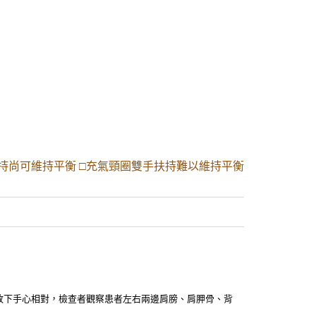
手扶持尚可維持平衡 □充氣頸圈雙手扶持難以維持平衡
自然放下手心相對，檢查者觀察患者左右兩邊肩膀、肩胛骨、背