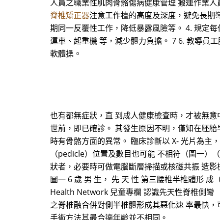
人員之職業性肌肉骨骼傷病健康管理 搬運作業人員
脊椎矯正器
注意工作檯的高度及深度，避免長期彎
期同一反覆性工作，降低暴露風險等。 4. 規定
運車、起重機 等，減少體力負擔。 7 6. 教
軟體操。
也有都無症狀，直 到成人健康檢查時，才被無意
世前，即已確診。 其發生原因不明，僅知在胚胎
時有骨骼方面的異常。 臨床診斷以 X- 光片為
（pedicle）位置及數目也可能 不相符（圖一）（
狀者，必要時可做電腦斷層掃描或核磁共振 造影檢
圖一 6 歲 男 生， 先 天 性 第三腰椎半椎體形 成（h
Health Network 兒童專欄 認識先天性脊椎側
之脊椎融合併對側半椎體形成其惡化速 率最快，
手術方法其最合適年齡並不相同。