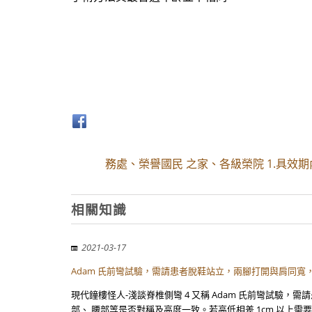
務處、榮譽國民 之家、各級榮院 1.具效
相關知識
2021-03-17
Adam 氏前彎試驗，需請患者脫鞋站立，兩腳打開與肩同寬
現代鐘樓怪人-淺談脊椎側彎 4 又稱 Adam 氏前彎試驗
部、 腰部等是否對稱及高度一致。若高低相差 1cm 以上需