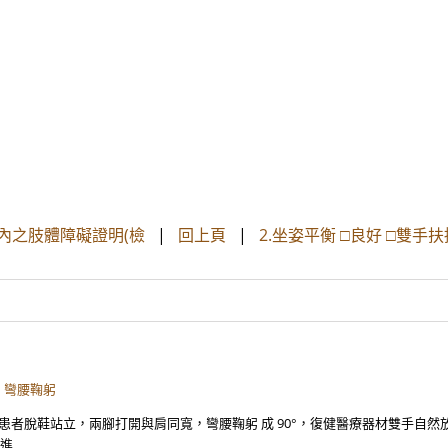
期內之肢體障礙證明(檢
|
回上頁
|
2.坐姿平衡 □良好 □雙
，彎腰鞠躬
，需請患者脫鞋站立，兩腳打開與肩同寬，彎腰鞠躬 成 90°，復健醫療器材雙手
要進