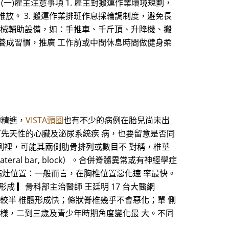
)雇主注意事項 1. 雇主對搬運作業環境規劃，
放。 3. 搬運作業排班作息採輪調制度，避免長
用機械輔助設備，如：手推車、千斤頂、升降機、搬
習養成習慣，推廣 工作前或中間休息時間做健身柔
的精進，
VISTA頸圈
也有不少的病例在胎兒尚未出
有先天性的心臟及泌尿系統疾 病，也要留意是否同
病例裡，可能其兩側肋骨排列或數目不 對稱，椎莖
al bar, block）。合併脊髓異常或有神經學症
病灶位置：一般而言，在胸椎位置惡化速 率最快。
半椎體 形成 ▎骨科部主治醫師 王廷明 17 台大醫網
融合惡化速率較半 椎體形成快；條狀脊椎幾乎不會惡化；單 側
 樣，二到三歲及青少年時期角度變化最 大。不同