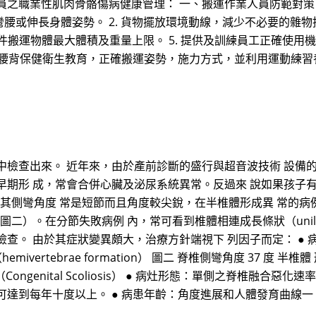
之職業性肌肉骨骼傷病健康管理： 一、搬運作業人員防範對策 (一
腰或伸長身體姿勢。 2. 貨物擺放環境動線，減少不必要的雜物推
每件搬運物體最大體積及重量上限。 5. 提供及訓練員工正確使
導員工腰背保健衛生教育，正確搬運姿勢，施力方式，並利用運動練
中檢查出來。 近年來，由於產前診斷的盛行與超音波技術 設備
早期形 成，常會合併心臟及泌尿系統異常。反過來 說如果孩子
主，其側彎角度 常是短節而且角度較尖銳，在半椎體形成異 常的
圖二）。在分節失敗病例 內，常可看到椎體相連成長條狀（unilater
查。 由於其症狀變異頗大，治療方針端視下 列因子而定： ● 
emivertebrae formation） 圖二 脊椎側彎角度 37 度 
彎 （Congenital Scoliosis） ● 病灶形態：單側之脊椎
可達到每年十度以上。 ● 病患年齡：角度進展和人體發育曲線一