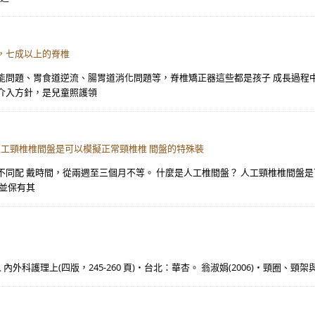
，七成以上的脊椎
能問題、胃食道逆流、腸胃道消化問題等，脊椎矯正器這些都是孩子 成長過程
介入方針，是兒童照護領
人工頸椎椎間盤是可以模擬正常頸椎椎 間盤的特殊裝
不同配 戴時間，從兩週至三個月不等。 什麼是人工椎間盤？ 人工頸椎椎間盤
盤並保有其
內外科護理上(四版，245-260 頁)‧台北：華杏。 翁淑娟(2006)‧頸圈、