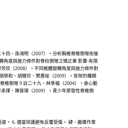
十四、孫鴻明（2007）。分析胸椎脊椎側彎術後
旋轉角度與施力條件對脊柱側彎之矯正果 影響-有限
鄭芳欣（2008）。不同椎體旋轉角度與施力條件對
胡榮和、胡雅珍、樊惠瑜（2009）。背架的種類
代鐘樓怪人-淺談脊椎側彎 9 註二十九、林季福（2004）。身心動
承擇、陳晉瑋（2009）。青少年原發性脊椎側
活度。 6. 適當保護避免反覆受傷。 肆、搬運作業