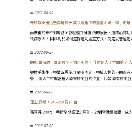
2021-08-05
脊椎矯正器這些都是孩子 成長過程中的重重阻礙。棘手的是
而嚴重的脊椎側彎甚至會壓迫到身體 內的臟器，造成心肺功
致病原因， 因此對於如何選擇適切處置方式、制定妥善運動
2022-09-27
同配 戴時間，從兩週至三個月不等。 什麼是人工椎間盤？ 
頸椎手術後，視情況需使用 頸圈固定，視植入物的不同而有
後， 將人工椎間盤植入原來椎間盤的位置，代替 原有椎間
2021-08-06
理上(四版，245-260 頁)‧台?
馮容芬(2007)‧手術全期護理之原則‧於劉雪娥總校閱，成人 
2023-07-02