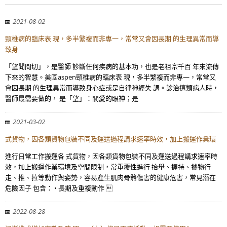
2021-08-02
頸椎病的臨床表 現，多半繁複而非專一，常常又會因長期 的生理異常而導
致身
「望聞問切」，是醫師 診斷任何疾病的基本功，也是老祖宗千百 年來流傳
下來的智慧。美國aspen頸椎病的臨床表 現，多半繁複而非專一，常常又
會因長期 的生理異常而導致身心症或是自律神經失 調。診治這類病人時，
醫師最需要做的， 是「望」：關愛的眼神；是
2021-03-02
式貨物，因各類貨物包裝不同及運送過程講求速率時效，加上搬運作業環
進行日常工作搬運各 式貨物，因各類貨物包裝不同及運送過程講求速率時
效，加上搬運作業環境及空間限制，常重覆性進行 抬舉、握持、攜物行
走、推、拉等動作與姿勢，容易產生肌肉骨骼傷害的健康危害，常見潛在
危險因子 包含： • 長期及重複動作 
2022-08-28