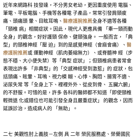
近年來網路科 技發達，不分男女老幼，更因重度使用 電腦、
筆電、平板電腦、手機等各種電 子產品，常常引發肩頸痠
痛、頭痛頭 暈、目眩耳鳴、
醫療護腕推薦
全身不適等各種
「頸椎 病」相關症狀。因此，現代人更應具備 「牽一頸而動
全身」的觀念，好好護頸 保命、健頸強身。 一般而言，「典
型」的頸椎神經「壓 迫」到的是感覺神經（會麻會痛）、
醫
療護腕推薦
或 運動神經（肌肉萎縮無力）、或脊髓神 經（步
態不穩、大小便失禁）等「典型 症狀」；但頸椎病患者常會
表現出許多 「非典型」的「交感神經受到激惹」的 症狀，包
括頭痛、眩暈、耳鳴、視力模 糊、心悸、胸悶、腸胃不適、
泌尿失常 等「全身上下、裡裡外外、從皮到骨、 五臟六腑」
的不舒服。可惜的是，許多 各科的醫師都不知道「即使頸椎
輕微退 化或錯位也可能引發全身且嚴重症狀」 的觀念，因而
延誤診治，造成病人的 「無助」。
二七 美觀性肘上義肢－左側 具 二年 榮民服務處、榮譽國民