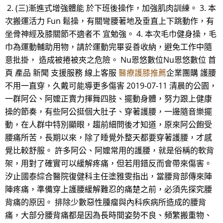
2. (三)漸進式增強體能 於下班後操作，加強肌肉訓練。 3. 本
次搬運活力 Fun 鬆操，有關彎腰著地及垂直上下跳動作，有
坐骨神經及膝關節不適者不 宜勉強。 4. 本次毛巾健身操，毛
巾為運動輔助用物，請於運動完畢妥善收納，避免工作中隨
意批掛， 造成被捲被夾之危險。 Nu恩悠數位Nu恩悠數位 首
頁 產品 新聞 支援服務 線上客服
醫療護膝推薦
企業團購 護腰
不用一直穿，久戴可能導更多傷害 2019-07-11 清晨的公園，
一群阿公、阿嬤正賣力揮舞四肢、擺動身體，努力跟上健康
操的節奏，有些阿公挺個大肚子、穿著護腰，一邊隨音樂擺
動，在人群中特別顯眼，趨前細問後才知道，原來阿公飽受
腰痛所苦，長期以來，除了睡覺外整天都要穿著護腰，才感
覺比較舒服。 許多阿公、阿嬤常用的護腰，就是俗稱的軟背
架，用對了確實可以緩解疼痛，但若用錯反而會帶來傷害。
汐止國泰綜合醫院復健科主任塗雅雯指出，當腰背部傳來陣
陣疼痛，準備穿上護腰緩解難忍的痛楚之前，必須先探究腰
背痛的原因。 排除少數惡性腫瘤與內科疾病所造成的腰背
痛，大部分腰背痛都是因為長時間姿勢不良、頻繁搬重物、