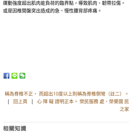
運動強度超出肌肉能負荷的臨界點，導致肌肉、韌帶拉傷，
或是因椎間盤突出造成的急、慢性腰背部疼痛。
稱為脊椎不正， 而超出10度以上則稱為脊椎側彎（註二）。
|
回上頁
|
心 障 礙 證明正本。 榮民服務 處、榮譽國 民
之家
相關知識