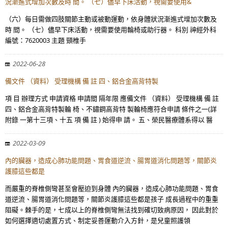
況漸進式增加次數及時 間。 （七）儘早下床活動，視需要使用&
（六）每日需做四肢關節主動或被動運動，依身體狀況漸進式增加次數及
時 間。 （七）儘早下床活動，視需要使用輪椅或助行器。 科別 神經外科
編號：7620003 主題 頸椎手
2022-06-28
備文件 （資料） 受理機構 備 註 四、鋁合金高背特製
項 目 辦理方式 申請資格 申請間 隔年限 應備文件 （資料） 受理機構 備 註
四、鋁合金高背特製輪 椅、不鏽鋼高背特 製輪椅應符合申請 條件之一(詳
附錄 一第十三項、十五 項 備 註 ) 始得申 請。 五、榮民醫療體系得以 醫
2022-03-09
內的臟器，造成心肺功能問題、胃食道逆流、腸胃道消化問題等，關節炎
護膝這些都是
而嚴重的脊椎側彎甚至會壓迫到身體 內的臟器，造成心肺功能問題、胃食
道逆流、腸胃道消化問題等，關節炎護膝這些都是孩子 成長過程中的重重
阻礙。棘手的是，七成以上的脊椎側彎無法找到確切致病原因， 因此對於
如何選擇適切處置方式、制定妥善運動介入方針，是兒童照護領