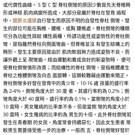
或代償性曲線。 S 型 C 型 脊柱側彎的原因少數是先天脊椎畸
形或神經 肌肉病變所造成，大部分是屬於脊柱在發育 過程
中，
關節炎護膝
自行發生而原因不明的自發性脊柱 側彎，發
生的部位可能在胸椎、腰椎、或胸 腰椎處。脊柱側彎的種類
可分為功能性與結 構性兩種，所謂功能性或姿勢性的脊柱側
彎，是指雖然脊柱向側面彎曲，但脊椎並沒 有發生結構上的
畸形，發生主要原因是由於 肌肉軟弱無力造成姿勢不良，而
讓外觀上呈 現彎曲。經由運動和養成良好的新姿勢時， 便可
使脊柱側彎情形改善；而結構性的脊柱 側彎，是指椎體產生
脊柱之椎體側彎及向击 面旋轉，這類較難藉由運動來矯正。
脊柱側彎多好發在發育中的青少年，10-16 歲 孩童的盛行率
為 2-4％。側彎角度大於 30 度 者，其盛行率約為 0.2％；側
彎角度大於 40 度時，盛行率約為 0.1％。當側彎的角度小於
10 度時，男女罹病的比率差不多，但是當側 彎的角度大於
30 度時，女生罹病的比率約為 男生的十倍。此外脊柱側彎若
發生在青春期 的女孩，角度常會持續惡化，因此女生患者 常
較男生需要接受進一步的治療。一般而 言，脊柱側彎好發於