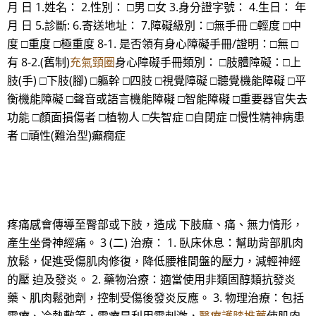
月 日 1.姓名： 2.性別： □男 □女 3.身分證字號： 4.生日： 年
月 日 5.診斷: 6.寄送地址： 7.障礙級別：□無手冊 □輕度 □中
度 □重度 □極重度 8-1. 是否領有身心障礙手冊/證明：□無 □
有 8-2.(舊制)
充氣頸圈
身心障礙手冊類別： □肢體障礙：□上
肢(手) □下肢(腳) □軀幹 □四肢 □視覺障礙 □聽覺機能障礙 □平
衡機能障礙 □聲音或語言機能障礙 □智能障礙 □重要器官失去
功能 □顏面損傷者 □植物人 □失智症 □自閉症 □慢性精神病患
者 □頑性(難治型)癲癇症
疼痛感會傳導至臀部或下肢，造成 下肢麻、痛、無力情形，
產生坐骨神經痛。 3 (二) 治療： 1. 臥床休息：幫助背部肌肉
放鬆，促進受傷肌肉修復，降低腰椎間盤的壓力，減輕神經
的壓 迫及發炎。 2. 藥物治療：適當使用非類固醇類抗發炎
藥、肌肉鬆弛劑，控制受傷後發炎反應。 3. 物理治療：包括