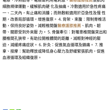
電療、冷熱敷等，電療是利用電刺激，
醫療護膝推薦
使肌肉
細胞規律運動，緩解肌肉硬 化及抽痛。冷敷適用於急性疼痛
一、二天內，有止痛和消腫；而熱敷較適用於亞急性及慢 性
期，改善局部循環，增進復原。 4. 背架、束腹：限制脊椎活
動，保持良好姿勢，減輕椎間盤
醫療護膝推薦
、肌肉、韌
帶、關節受到外來壓 力。 5. 骨盤牽引：對罹患椎間盤突出和
腰椎間孔狹窄，有助拉開椎體間的距離，減輕對神經的壓
迫，減緩疼痛症狀。 6. 針灸：促進氣血循環及鎮痛。 7. 推
拿、按摩：幫助釋放或降低身心壓力及舒緩緊張肌肉，促進
血液循環及組織復原。