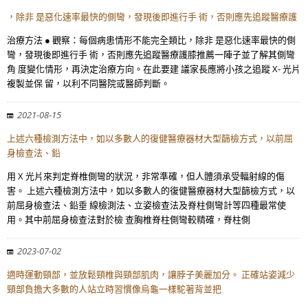
，除非 是惡化速率最快的側彎，發現後即進行手 術，否則應先追蹤醫療護
治療方法 ● 觀察：每個病患情形不能完全類比，除非 是惡化速率最快的側
彎，發現後即進行手 術，否則應先追蹤醫療護膝推薦一陣子並了解其側彎
角 度變化情形，再決定治療方向。在此要建 議家長應將小孩之追蹤 X- 光片
複製並保 留，以利不同醫院或醫師判斷。
2021-08-15
上述六種檢測方法中，如以多數人的復健醫療器材大型篩檢方式，以前屈
身檢查法、鉛
用 X 光片來判定脊椎側彎的狀況，非常準確，但人體須承受輻射線的傷
害。 上述六種檢測方法中，如以多數人的復健醫療器材大型篩檢方式，以
前屈身檢查法、鉛垂 線檢測法、立姿檢查法及脊柱側彎計等四種最常使
用。其中前屈身檢查法對於檢 查胸椎脊柱側彎較精確，脊柱側
2023-07-02
適時運動頸部，並放鬆頸椎與頸部肌肉，讓脖子美麗加分。 正確站姿減少
頸部負擔大多數的人站立時習慣像烏龜一樣駝著背並把