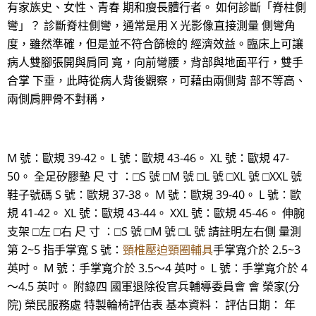
有家族史、女性、青春 期和瘦長體行者。 如何診斷「脊柱側
彎」？ 診斷脊柱側彎，通常是用 X 光影像直接測量 側彎角
度，雖然準確，但是並不符合篩檢的 經濟效益。臨床上可讓
病人雙腳張開與肩同 寬，向前彎腰，背部與地面平行，雙手
合掌 下垂，此時從病人背後觀察，可藉由兩側背 部不等高、
兩側肩胛骨不對稱，
M 號：歐規 39-42。 L 號：歐規 43-46。 XL 號：歐規 47-
50。 全足矽膠墊 尺 寸 ：□S 號 □M 號 □L 號 □XL 號 □XXL 號
鞋子號碼 S 號：歐規 37-38。 M 號：歐規 39-40。 L 號：歐
規 41-42。 XL 號：歐規 43-44。 XXL 號：歐規 45-46。 伸腕
支架 □左 □右 尺 寸 ：□S 號 □M 號 □L 號 請註明左右側 量測
第 2~5 指手掌寬 S 號：
頸椎壓迫頸圈輔具
手掌寬介於 2.5~3
英吋。 M 號：手掌寬介於 3.5～4 英吋。 L 號：手掌寬介於 4
～4.5 英吋。 附錄四 國軍退除役官兵輔導委員會 會 榮家(分
院) 榮民服務處 特製輪椅評估表 基本資料： 評估日期： 年