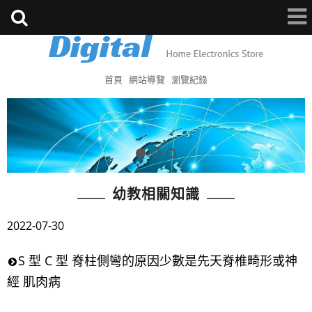
首頁
網站導覽
瀏覽紀錄
幼教相關知識
2022-07-30
S 型 C 型 脊柱側彎的原因少數是先天脊椎畸形或神
經 肌肉病