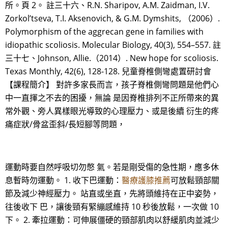
所。頁 2。 註三十六、R.N. Sharipov, A.M. Zaidman, I.V.
Zorkol’tseva, T.I. Aksenovich, & G.M. Dymshits, （2006）.
Polymorphism of the aggrecan gene in families with
idiopathic scoliosis. Molecular Biology, 40(3), 554–557. 註
三十七、Johnson, Allie.（2014）. New hope for scoliosis.
Texas Monthly, 42(6), 128-128. 兒童脊椎側彎處置研討會
【課程簡介】 對許多家長而言，孩子脊椎側彎問題是他們心
中一直揮之不去的困擾，無論 是因脊椎排列不正所帶來的異
常外觀、旁人異樣眼光導致的心理壓力、或是後續 衍生的疼
痛症狀/骨盆歪斜/長短腳等問題，
運動時要自然呼吸切勿憋 氣。若是剛受傷的急性期，應多休
息暫時勿運動。 1. 收下巴運動：
醫療護膝推薦
可放鬆頸部關
節及減少神經壓力。 站直或坐直，先將頭維持在正中姿勢，
往後收下 巴，讓後頸有緊繃感維持 10 秒後放鬆，一次做 10
下。 2. 牽拉運動：可伸展僵硬的頸部肌肉以舒緩肌肉並減少