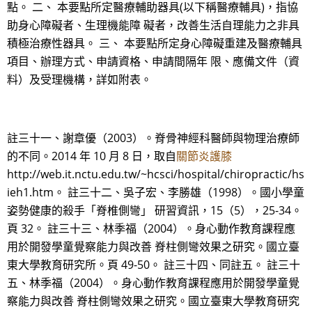
點。 二、 本要點所定醫療輔助器具(以下稱醫療輔具)，指協
助身心障礙者、生理機能障 礙者，改善生活自理能力之非具
積極治療性器具。 三、 本要點所定身心障礙重建及醫療輔具
項目、辦理方式、申請資格、申請間隔年 限、應備文件（資
料）及受理機構，詳如附表。
註三十一、謝章優（2003）。脊骨神經科醫師與物理治療師
的不同。2014 年 10 月 8 日，取自
關節炎護膝
http://web.it.nctu.edu.tw/~hcsci/hospital/chiropractic/hs
ieh1.htm。 註三十二、吳子宏、李勝雄（1998）。國小學童
姿勢健康的殺手「脊椎側彎」 研習資訊，15（5），25-34。
頁 32。 註三十三、林季福（2004）。身心動作教育課程應
用於開發學童覺察能力與改善 脊柱側彎效果之研究。國立臺
東大學教育研究所。頁 49-50。 註三十四、同註五。 註三十
五、林季福（2004）。身心動作教育課程應用於開發學童覺
察能力與改善 脊柱側彎效果之研究。國立臺東大學教育研究