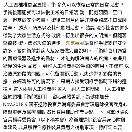
人工頸椎椎間盤置換手術 多久可以恢復正常的日常 活動？
手術後兩週就可以恢復正常的日常活 動，配戴頸圈二至四
週，但基於安全考量， 術後三個月內最好避免騎摩托車或腳
踏車、 游泳、騎馬以及其他劇烈活動。 結論 現今社會的進步
帶動了大家生活方式的 改變，衍生出很多的文明病。但隨著
醫療技 術、儀器設備的進步，
充氣頸圈
讓脊椎手術變得安全
許多。醫師術前對病人及家屬做完整說明， 手術時善用適當
的醫療儀器及進步的醫材， 才能夠解決病人的疾病，並提升
術後的生活 品質。 頸椎人工椎間盤於手術的應用，不僅可 以
治療原節段的問題，可保留關節活動，減 少鄰近節段的負
擔，在經濟許可的情況下， 是病人接受頸椎手術時不錯的選
擇。 置入兩組人工椎間盤 置入一組人工椎間盤 ▕ 人工椎間
盤於頸椎手術的運用 ▏ 留心身體警訊‧為健康加分
Nov.2018 9 國軍退除役官兵輔導委員會辦理退除役官兵身心
障礙重建及醫療 輔助器具費用補助作業要點 一、 國軍退除役
官兵輔導委員會（以下稱本會）為辦理退除役官兵身心障礙
重建及 非具積極治療性裝具費用之補助事項，特訂定本要