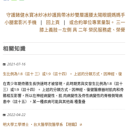
守護鍺健水寶冰紗冰紗護肩帶冰紗雙層護腰太陽眼鏡媽媽手
小腿套影片手機
|
回上頁
|
或合約單位專業量製。 三一
膝上義肢－左側 具 二年 榮民服務處、榮譽
相關知識
2021-07-16
生比例為1:8（註十 三）或1:9（註十四）。 上述的分類方式，因神經、復
在青少年期骨骼生長快速時才被發現，此時期男與女發生比例為1:8（註十
三）或1:9（註十四）。 上述的分類方式，因神經、復健醫療器材肌肉和骨
骼相互影響，所以在神經病變性、肌 肉病變性及骨性病變性的脊椎側彎病
患中（註十五），某一種疾病可能與其他兩 種重疊
2022-04-22
明大學工學博士 ・台大醫學院醫學系 【現職】 ӥ