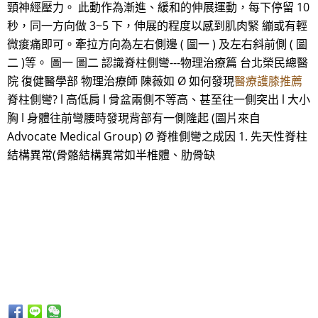
頸神經壓力。 此動作為漸進、緩和的伸展運動，每下停留 10
秒，同一方向做 3~5 下，伸展的程度以感到肌肉緊 繃或有輕
微痠痛即可。牽拉方向為左右側邊 ( 圖一 ) 及左右斜前側 ( 圖
二 )等。 圖一 圖二 認識脊柱側彎---物理治療篇 台北榮民總醫
院 復健醫學部 物理治療師 陳薇如 Ø 如何發現
醫療護膝推薦
脊柱側彎? l 高低肩 l 骨盆兩側不等高、甚至往一側突出 l 大小
胸 l 身體往前彎腰時發現背部有一側隆起 (圖片來自
Advocate Medical Group) Ø 脊椎側彎之成因 1. 先天性脊柱
結構異常(骨骼結構異常如半椎體、肋骨缺