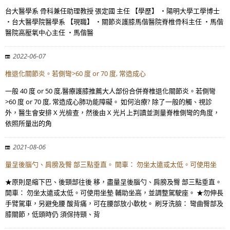
台大醫學系 骨科兼任助理教授 張定國 主任 【學歷】 ・陽明大學工學博士
・台大醫學院醫學系 【現職】 ・關節炎護膝馬偕醫院脊椎骨科主任 ・馬偕
醫院高壓氧中心主任 ・馬偕醫
2022-06-07
椎退化關節炎。若側彎>60 度 or 70 度, 常造成心
一般 40 度 or 50 度,醫療護膝推薦大人部份合併脊椎退化關節炎。若側彎
>60 度 or 70 度, 常造成心肺功能障礙。 如何治療? 除了一般的觸、視診
外，醫生會安排 X 光檢查，然後由 X 光片上判讀並測量脊椎側彎的角度，
依照所量出的角
2021-08-06
量呈後腦勺、肩膀及臀 部三點垂直。 開車： 勿坐太遠或太低。可使用坐
★原則是縮下巴、後頸部往後 移，盡量呈後腦勺、肩膀及臀 部三點垂直。
開車： 勿坐太遠或太低。可使用坐墊 輔助坐高，並調整駕駛座。 ★勿伸長
手臂駕車，另避免腰 酸背痛，可在腰部放小軟枕。 刷牙洗臉： 彎曲臀部及
膝關節，低頭時仍 須保持頸、背