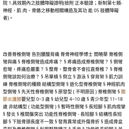
院 1.具效期內之肢體障礙證明(檢附 正本驗證；新制第七類-
神經、肌 肉、骨骼之移動相關構造及其功 能 05 肢體障礙
者)。
改善脊椎側彎 告別腰酸背痛 脊骨神經學博士 閻曉華 脊椎側
彎與痛 § 脊椎側彎造成疼痛？ § 疼痛造成脊椎側彎？ § 側彎
愈彎，疼痛愈嚴重？ § 整脊、整骨會不會拉直脊椎？ § 脊椎
側彎該如何治療？ § 吊單槓 § 倒立 § 游泳 § 穿背架 § 肌力訓
練 脊椎側彎的種類 結構型側彎 § 退化型脊椎側彎 § 神經肌肉
型側彎 § 先天性脊椎側彎 § 原發型 ( 不明原因 ) 脊椎側彎 §
關
節炎護膝
嬰兒型 0~3 歲 § 幼兒型 4~10 歲 § 青少年型 11~18
歲 非結構型 ( 功能型側彎 ) § 暫時性側彎 § 長短腳 § 肌肉痙攣
§ 發炎 § 椎間盤突出 功能性脊椎側彎 - 長短腳 § 結構性長短
腳 § 下肢骨頭長度不一致 § 發育異常或外傷骨折 § 造成骨盆