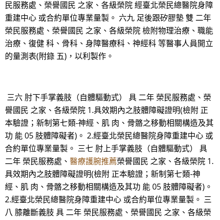
民服務處、榮譽國民 之家、各級榮院 經臺北榮民總醫院身障
重建中心 或合約單位專業量製。 六九 足後跟矽膠墊 雙 二年
榮民服務處、榮譽國民 之家、各級榮院 檢附物理治療、職能
治療、復健 科、骨科、身障醫療科、神經科 等醫事人員開立
的量測表(附錄 五)，以利製作。
三六 肘下手掌義肢（自體驅動式） 具 二年 榮民服務處、榮
譽國民 之家、各級榮院 1.具效期內之肢體障礙證明(檢附 正
本驗證；新制第七類-神經、肌 肉、骨骼之移動相關構造及其
功 能 05 肢體障礙者)。 2.經臺北榮民總醫院身障重建中心 或
合約單位專業量製。 三七 肘上手掌義肢（自體驅動式） 具
二年 榮民服務處、
醫療護腕推薦
榮譽國民 之家、各級榮院 1.
具效期內之肢體障礙證明(檢附 正本驗證；新制第七類-神
經、肌 肉、骨骼之移動相關構造及其功 能 05 肢體障礙者)。
2.經臺北榮民總醫院身障重建中心 或合約單位專業量製。 三
八 膝離斷義肢 具 二年 榮民服務處、榮譽國民 之家、各級榮