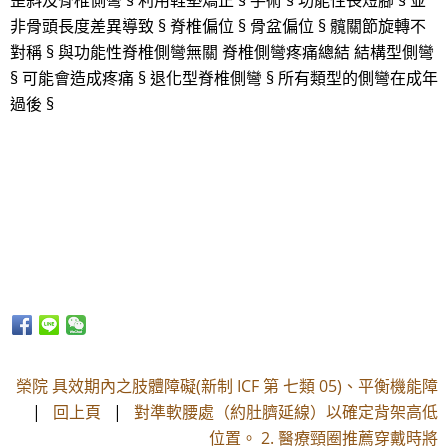
歪斜及脊椎側彎 § 利用鞋墊矯正 § 手術 § 功能性長短腳 § 並
非骨頭長度差異導致 § 脊椎偏位 § 骨盆偏位 § 髖關節旋轉不
對稱 § 與功能性脊椎側彎無關 脊椎側彎疼痛總結 結構型側彎
§ 可能會造成疼痛 § 退化型脊椎側彎 § 所有類型的側彎在成年
過後 §
榮院 具效期內之肢體障礙(新制 ICF 第 七類 05)、平衡機能障
|
回上頁
|
對準軟腰處（約肚臍延線）以確定背架高低
位置。 2. 醫療頸圈推薦穿戴時將