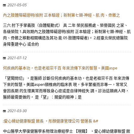
2021-05-05
內之肢體障礙證明(檢附 正本驗證；新制第七類-神經、肌 肉、骨骼之
三六 肘下手掌義肢（自體驅動式） 具 二年 榮民服務處、榮譽國民 之家、
各級榮院 1.具效期內之肢體障礙證明(檢附 正本驗證；新制第七類-神經、肌
肉、骨骼之移動相關構造及其功 能 05 肢體障礙者)。 2.經臺北榮民總醫院
身障重建中心 或合約
2021-07-12
何疾病的基本功，也是老祖宗千百 年來流傳下來的智慧。美國aspe
「望聞問切」，是醫師 診斷任何疾病的基本功，也是老祖宗千百 年來流傳
下來的智慧。美國aspen頸椎病的臨床表 現，多半繁複而非專一，常常又
會因長期 的生理異常而導致身心症或是自律神經失 調。診治這類病人時，
醫師最需要做的， 是「望」：關愛的眼神；是
2021-03-30
;愛心婦幼健康聯盟 館長 ・彤顏健康管理公司 營運長 &#
中山醫學大學復健醫學系物理治療組學士 【現職】 ・愛心婦幼健康聯盟 館