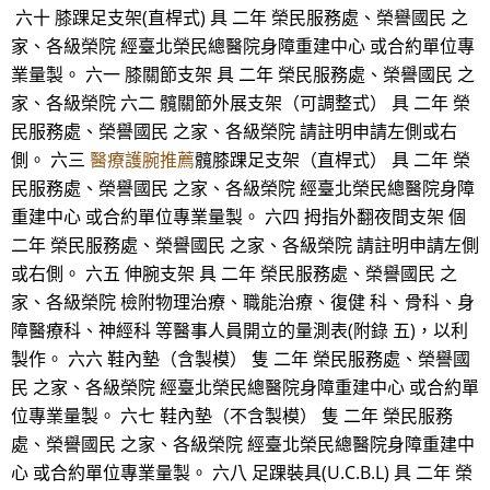
六十 膝踝足支架(直桿式) 具 二年 榮民服務處、榮譽國民 之
家、各級榮院 經臺北榮民總醫院身障重建中心 或合約單位專
業量製。 六一 膝關節支架 具 二年 榮民服務處、榮譽國民 之
家、各級榮院 六二 髖關節外展支架（可調整式） 具 二年 榮
民服務處、榮譽國民 之家、各級榮院 請註明申請左側或右
側。 六三
醫療護腕推薦
髖膝踝足支架（直桿式） 具 二年 榮
民服務處、榮譽國民 之家、各級榮院 經臺北榮民總醫院身障
重建中心 或合約單位專業量製。 六四 拇指外翻夜間支架 個
二年 榮民服務處、榮譽國民 之家、各級榮院 請註明申請左側
或右側。 六五 伸腕支架 具 二年 榮民服務處、榮譽國民 之
家、各級榮院 檢附物理治療、職能治療、復健 科、骨科、身
障醫療科、神經科 等醫事人員開立的量測表(附錄 五)，以利
製作。 六六 鞋內墊（含製模） 隻 二年 榮民服務處、榮譽國
民 之家、各級榮院 經臺北榮民總醫院身障重建中心 或合約單
位專業量製。 六七 鞋內墊（不含製模） 隻 二年 榮民服務
處、榮譽國民 之家、各級榮院 經臺北榮民總醫院身障重建中
心 或合約單位專業量製。 六八 足踝裝具(U.C.B.L) 具 二年 榮