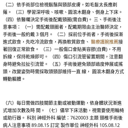
（二）依手術部位檢視鬍鬚與頸部皮膚，如毛髮太長應剃
薙。 （三）學習深呼吸、咳嗽、圓滾木翻身、側身上下床。
（四）依醫囑決定手術後配戴頸圈(需自費)。 三、手術後注
意事項： （一）需配戴頸圈者，配戴期限由主治醫師決定，
手術後一般約戴 3 個月。 （二）採前位手術者，手術後採漸
進式飲食，先吃冷流飲食，再換軟質飲食、
醫療護腕推薦
接
著回復正常飲食。 （三）一般傷口會貼美容膠(自費)，不用
拆線，保持乾燥即可。 （四）傷口引流管留置期間，注意翻
身時避免拉扯引流管。 （五）手術後避免頸部過度伸展或搖
頭，改變姿勢時需採取頭頸部維持一直 線， 圓滾木翻身方式
轉動軀體。
（六）每日需做四肢關節主動或被動運動，依身體狀況漸進
式增加次數及時 間。 （七）儘早下床活動，視需要使用輪椅
或助行器。 科別 神經外科 編號：7620003 主題 頸椎手術後
病人注意事項 89.08.15 訂定 製作單位 神經外科 105.08.12