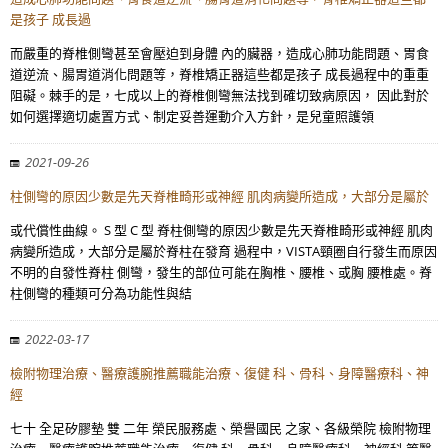
是孩子 成長過
而嚴重的脊椎側彎甚至會壓迫到身體 內的臟器，造成心肺功能問題、胃食
道逆流、腸胃道消化問題等，脊椎矯正器這些都是孩子 成長過程中的重重
阻礙。棘手的是，七成以上的脊椎側彎無法找到確切致病原因， 因此對於
如何選擇適切處置方式、制定妥善運動介入方針，是兒童照護領
2021-09-26
柱側彎的原因少數是先天脊椎畸形或神經 肌肉病變所造成，大部分是屬於
或代償性曲線。 S 型 C 型 脊柱側彎的原因少數是先天脊椎畸形或神經 肌肉
病變所造成，大部分是屬於脊柱在發育 過程中，VISTA頸圈自行發生而原因
不明的自發性脊柱 側彎，發生的部位可能在胸椎、腰椎、或胸 腰椎處。脊
柱側彎的種類可分為功能性與結
2022-03-17
檢附物理治療、醫療護腕推薦職能治療、復健 科、骨科、身障醫療科、神
經
七十 全足矽膠墊 雙 二年 榮民服務處、榮譽國民 之家、各級榮院 檢附物理