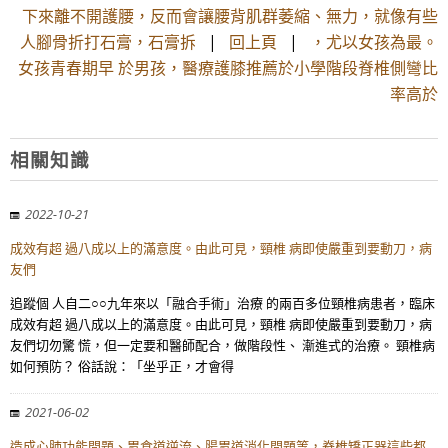
下來離不開護腰，反而會讓腰背肌群萎縮、無力，就像有些
人腳骨折打石膏，石膏拆
|
回上頁
|
，尤以女孩為最。
女孩青春期早 於男孩，醫療護膝推薦於小學階段脊椎側彎比
率高於
相關知識
2022-10-21
成效有超 過八成以上的滿意度。由此可見，頸椎 病即使嚴重到要動刀，病
友們
追蹤個 人自二○○九年來以「融合手術」治療 的兩百多位頸椎病患者，臨床
成效有超 過八成以上的滿意度。由此可見，頸椎 病即使嚴重到要動刀，病
友們切勿驚 慌，但一定要和醫師配合，做階段性、 漸進式的治療。 頸椎病
如何預防？ 俗話說：「坐乎正，才會得
2021-06-02
造成心肺功能問題、胃食道逆流、腸胃道消化問題等，脊椎矯正器這些都