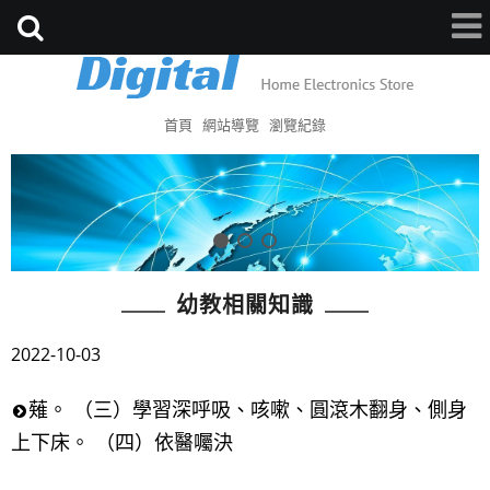
首頁
網站導覽
瀏覽紀錄
幼教相關知識
2022-10-03
薙。 （三）學習深呼吸、咳嗽、圓滾木翻身、側身
上下床。 （四）依醫囑決