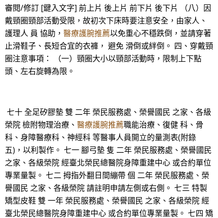
審閱/修訂 [鍵入文字] 前上片 後上片 前下片 後下片 （八）因
戴頸圈頸部活動受限，故初次下床時要注意安全，由家人、
護理人 員 協助，
醫療護腕推薦
以免重心不穩跌倒，並請穿著
止滑鞋子、長短合宜的衣褲， 避免 滑倒或絆倒。 四、穿戴頸
圈注意事項： （一）頸圈大小以頸部活動時，限制上下點
頭、左右旋轉為限。
七十 全足矽膠墊 雙 二年 榮民服務處、榮譽國民 之家、各級
榮院 檢附物理治療、
醫療護腕推薦
職能治療、復健 科、骨
科、身障醫療科、神經科 等醫事人員開立的量測表(附錄
五)，以利製作。 七一 腳弓墊 隻 二年 榮民服務處、榮譽國民
之家、各級榮院 經臺北榮民總醫院身障重建中心 或合約單位
專業量製。 七二 拇指外翻日間繃帶 個 二年 榮民服務處、榮
譽國民 之家、各級榮院 請註明申請左側或右側。 七三 特製
矯型皮鞋 雙 一年 榮民服務處、榮譽國民 之家、各級榮院 經
臺北榮民總醫院身障重建中心 或合約單位專業量製。 七四 矯