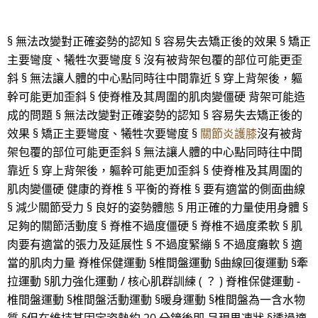
§ 無法改變對正確姿勢的認知 § 容易失去矯正後的效果 § 矯正
主要彎度、犧牲次要彎度 § 沒有被背架包覆的部位可能更歪
斜 § 無法讓人體的中心點同時往中間靠近 § 穿上背架後，軀
幹可能更加歪斜 § 使脊椎及其周圍的肌肉變僵硬 背架可能造
成的問題 § 無法改變對正確姿勢的認知 § 容易失去矯正後的
效果 § 矯正主要彎度、犧牲次要彎度 §
關節炎護膝
沒有被背
架包覆的部位可能更歪斜 § 無法讓人體的中心點同時往中間
靠近 § 穿上背架後，軀幹可能更加歪斜 § 使脊椎及其周圍的
肌肉變僵硬 健康的脊椎 § 平衡的脊椎 § 要有適當的側面曲線
§ 減少關節受力 § 良好的姿勢體態 § 用正確的力量使用身體 §
足夠的關節活動度 § 脊椎不過度僵硬 § 脊椎不過度柔軟 § 肌
肉要有適當的張力及延展性 § 不過度緊繃 § 不過度癱軟 § 適
當的肌肉力量 脊椎保健運動 §椎間盤運動 §曲線回復運動 §牽
拉運動 §肌力強化運動 / 核心肌群訓練 ( ？ ) 脊椎保健運動 -
椎間盤運動 §椎間盤活動運動 §暖身運動 §椎間盤為一含水物