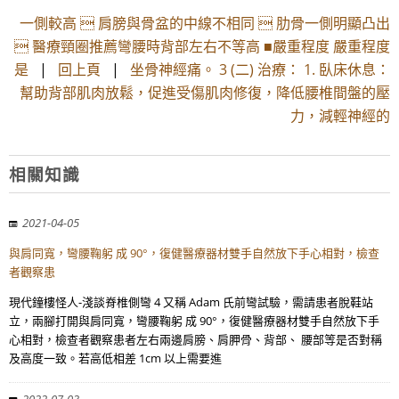
一側較高  肩膀與骨盆的中線不相同  肋骨一側明顯凸出
 醫療頸圈推薦彎腰時背部左右不等高 ■嚴重程度 嚴重程度
是
|
回上頁
|
坐骨神經痛。 3 (二) 治療： 1. 臥床休息：
幫助背部肌肉放鬆，促進受傷肌肉修復，降低腰椎間盤的壓
力，減輕神經的
相關知識
2021-04-05
與肩同寬，彎腰鞠躬 成 90°，復健醫療器材雙手自然放下手心相對，檢查
者觀察患
現代鐘樓怪人-淺談脊椎側彎 4 又稱 Adam 氏前彎試驗，需請患者脫鞋站
立，兩腳打開與肩同寬，彎腰鞠躬 成 90°，復健醫療器材雙手自然放下手
心相對，檢查者觀察患者左右兩邊肩膀、肩胛骨、背部、 腰部等是否對稱
及高度一致。若高低相差 1cm 以上需要進