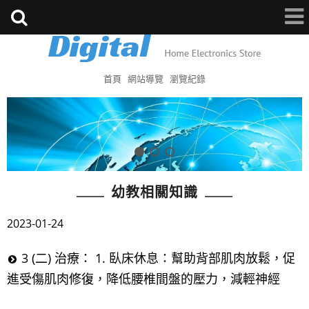
首頁
網站導覽
瀏覽紀錄
幼教相關知識
2023-01-24
3 (二) 治療： 1. 臥床休息：幫助背部肌肉放鬆，促
進受傷肌肉修復，降低腰椎間盤的壓力，減輕神經