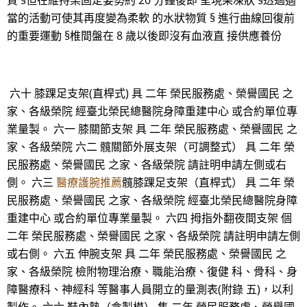
質 §但在維持某固定姿勢約 20 分鐘後即 呈現果凍狀 §透過適
當的活動可使其再度變為柔軟 的水狀物質 § 進行曲線回復前
的重要運動 §椎間盤在 8 歲以後即沒有血液直 接供應養份
六十 膝踝足支架(直桿式) 具 二年 榮民服務處、榮譽國民 之
家、各級榮院 經臺北榮民總醫院身障重建中心 或合約單位專
業量製。 六一 膝關節支架 具 二年 榮民服務處、榮譽國民 之
家、各級榮院 六二 髖關節外展支架（可調整式） 具 二年 榮
民服務處、榮譽國民 之家、各級榮院 請註明申請左側或右
側。 六三
醫療護腕推薦
髖膝踝足支架（直桿式） 具 二年 榮
民服務處、榮譽國民 之家、各級榮院 經臺北榮民總醫院身障
重建中心 或合約單位專業量製。 六四 拇指外翻夜間支架 個
二年 榮民服務處、榮譽國民 之家、各級榮院 請註明申請左側
或右側。 六五 伸腕支架 具 二年 榮民服務處、榮譽國民 之
家、各級榮院 檢附物理治療、職能治療、復健 科、骨科、身
障醫療科、神經科 等醫事人員開立的量測表(附錄 五)，以利