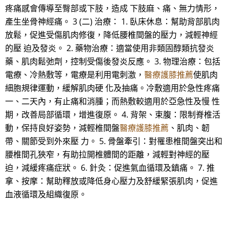
疼痛感會傳導至臀部或下肢，造成 下肢麻、痛、無力情形，
產生坐骨神經痛。 3 (二) 治療： 1. 臥床休息：幫助背部肌肉
放鬆，促進受傷肌肉修復，降低腰椎間盤的壓力，減輕神經
的壓 迫及發炎。 2. 藥物治療：適當使用非類固醇類抗發炎
藥、肌肉鬆弛劑，控制受傷後發炎反應。 3. 物理治療：包括
電療、冷熱敷等，電療是利用電刺激，
醫療護膝推薦
使肌肉
細胞規律運動，緩解肌肉硬 化及抽痛。冷敷適用於急性疼痛
一、二天內，有止痛和消腫；而熱敷較適用於亞急性及慢 性
期，改善局部循環，增進復原。 4. 背架、束腹：限制脊椎活
動，保持良好姿勢，減輕椎間盤
醫療護膝推薦
、肌肉、韌
帶、關節受到外來壓 力。 5. 骨盤牽引：對罹患椎間盤突出和
腰椎間孔狹窄，有助拉開椎體間的距離，減輕對神經的壓
迫，減緩疼痛症狀。 6. 針灸：促進氣血循環及鎮痛。 7. 推
拿、按摩：幫助釋放或降低身心壓力及舒緩緊張肌肉，促進
血液循環及組織復原。