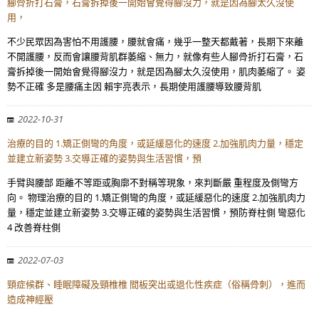
腳骨折打石膏，石膏拆掉後一開始會覺得腳沒力，就是因為腳太久沒使
用，
不少民眾因為害怕不用護腰，腰就會痛，幾乎一整天都戴著，長期下來離
不開護腰，反而會讓腰背肌群萎縮、無力，就像有些人腳骨折打石膏，石
膏拆掉後一開始會覺得腳沒力，就是因為腳太久沒使用，肌肉萎縮了。 姿
勢不正確 多是腰痛主因 賴宇亮表示，長期使用護腰導致腰背肌
2022-10-31
治療的目的 1.矯正側彎的角度，或延緩惡化的速度 2.加強肌肉力量，穩定
並建立新姿勢 3.交導正確的姿勢與生活習慣，預
手臂與腰部 距離不等距或胸廓不對稱等現象，來判斷嚴 重程度及側彎方
向。 物理治療的目的 1.矯正側彎的角度，或延緩惡化的速度 2.加強肌肉力
量，穩定並建立新姿勢 3.交導正確的姿勢與生活習慣，預防脊柱側 彎惡化
4 改善脊柱側
2022-07-03
頸症候群、睡眠障礙及頸椎椎 間板突出或退化性疾症（俗稱骨刺），進而
造成神經壓