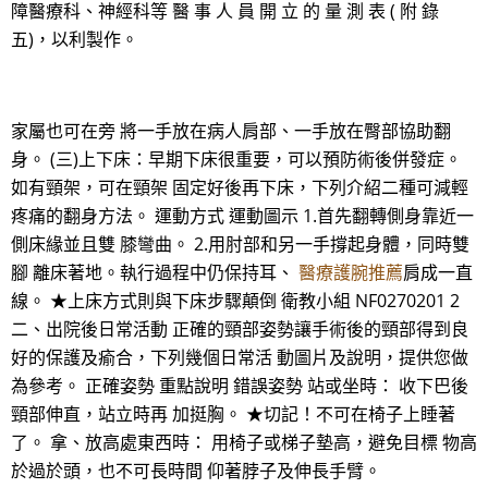
障醫療科、神經科等 醫 事 人 員 開 立 的 量 測 表 ( 附 錄
五)，以利製作。
家屬也可在旁 將一手放在病人肩部、一手放在臀部協助翻
身。 (三)上下床：早期下床很重要，可以預防術後併發症。
如有頸架，可在頸架 固定好後再下床，下列介紹二種可減輕
疼痛的翻身方法。 運動方式 運動圖示 1.首先翻轉側身靠近一
側床緣並且雙 膝彎曲。 2.用肘部和另一手撐起身體，同時雙
腳 離床著地。執行過程中仍保持耳、
醫療護腕推薦
肩成一直
線。 ★上床方式則與下床步驟顛倒 衛教小組 NF0270201 2
二、出院後日常活動 正確的頸部姿勢讓手術後的頸部得到良
好的保護及瘉合，下列幾個日常活 動圖片及說明，提供您做
為參考。 正確姿勢 重點說明 錯誤姿勢 站或坐時： 收下巴後
頸部伸直，站立時再 加挺胸。 ★切記！不可在椅子上睡著
了。 拿、放高處東西時： 用椅子或梯子墊高，避免目標 物高
於過於頭，也不可長時間 仰著脖子及伸長手臂。