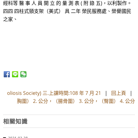
經科等 醫 事 人 員 開 立 的 量 測 表 ( 附 錄 五)，以利製作。
四四 四柱式頸支架（美式） 具 二年 榮民服務處、榮譽國民
之家、
oliosis Society) 三.上課時間:108 年 7 月 21
|
回上頁
|
胸圍） 2. 公分，（腸骨圍） 3. 公分，（臀圍） 4. 公分
相關知識