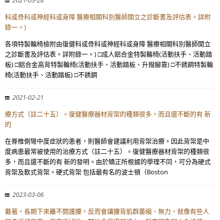
2021-03-28
科或骨科或神經科或身障 醫療相關科別醫師開立之診斷書及評估表。詳附
錄一。)
各項特製輪椅檢附由復健科或骨科或神經科或身障 醫療相關科別醫師開立
之診斷書及評估表。詳附錄一。) □成人鋁合金特製輪椅(活動扶手、活動踏
板) □鋁合金高背特製輪椅(活動扶手、活動踏板、升撥腳靠) □不銹鋼特製輪
椅(活動扶手、活動踏板) □不銹鋼
2021-02-21
療方式（註二十五）。復健醫療器材背架的種類很多，而且還不斷的有 新
的
在脊椎側彎中度症狀的患者，則醫師會建議利用背架治療。因此背架是中
度病患最常被使用的治療方式（註二十五）。復健醫療器材背架的種類很
多，而且還不斷的有 新的發明。由於矯正所根據的學理不同，可分為硬式
背架及軟式背架。硬式背架 包括最有名的波士頓（Boston
2023-03-06
戴著，長期下來離不開護腰，反而會讓腰背肌群萎縮、無力，就像有些人