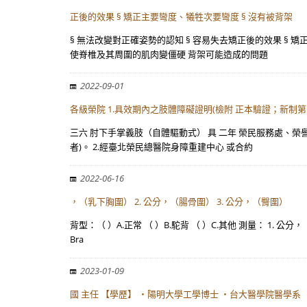
正後的效果 § 矯正主要彎度、犧牲次要彎度 § 沒有被背架
§ 無法改變對正確姿勢的認知 § 容易失去矯正後的效果 § 
使脊椎及其周圍的肌肉變僵硬 背架可能造成的問題
2022-09-01
各級榮院 1.具效期內之肢體障礙證明(檢附 正本驗證；新制第
三六 肘下手掌義肢（自體驅動式） 具 二年 榮民服務處、榮譽
者)。 2.經臺北榮民總醫院身障重建中心 或合約
2022-06-16
，（乳下胸圍） 2. 公分，（腸骨圍） 3. 公分，（臀圍）
背型：（ ）A.正常 （ ）B.駝背 （ ）C.其他 測量： 1. 
Bra
2023-01-09
國 主任 【學歷】 ・陽明大學工學博士 ・台大醫學院醫學系 