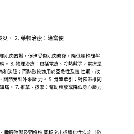
。 2. 藥物治療：適當使
幫助背部肌肉放鬆，促進受傷肌肉修復，降低腰椎間盤
應。 3. 物理治療：包括電療、冷熱敷等，電療是
痛和消腫；而熱敷較適用於亞急性及慢 性期，改
關節受到外來壓 力。 5. 骨盤牽引：對罹患椎間
鎮痛。 7. 推拿、按摩：幫助釋放或降低身心壓力
、睡眠障礙及頸椎椎 間板突出或退化性疾症（俗