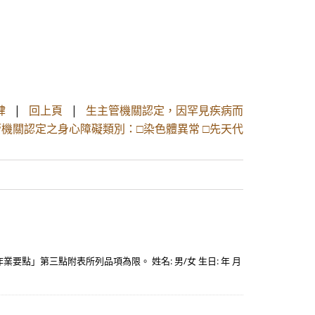
肆
|
回上頁
|
生主管機關認定，因罕見疾病而
管機關認定之身心障礙類別：□染色體異常 □先天代
」第三點附表所列品項為限。 姓名: 男/女 生日: 年 月