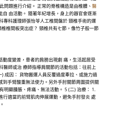
此問題進行介紹。 正常的脊椎構造是由椎體、
醫
自 由活動。 隨著年紀增長，身上的器官會逐漸
外科專科護理師張怡苓人工椎間盤於 頸椎手術的運
何謂頸椎椎間板突出症？ 頸椎共有七節，像竹子般一節
活動度變差，患者的肩膀出現劇 痛，生活起居受
專科醫師或治 療師指導肩關節的活動包括：往前上
) 成因： 貨物搬運人員反覆過度牽拉、或施力過
感到手臂酸重無法使力。另外手肘關節周圍提供關
腫脹、疼痛、無法活動。 5 (二) 治療： 1.
進行適當的前臂肌肉伸展運動，避免手肘發炎 處
上。