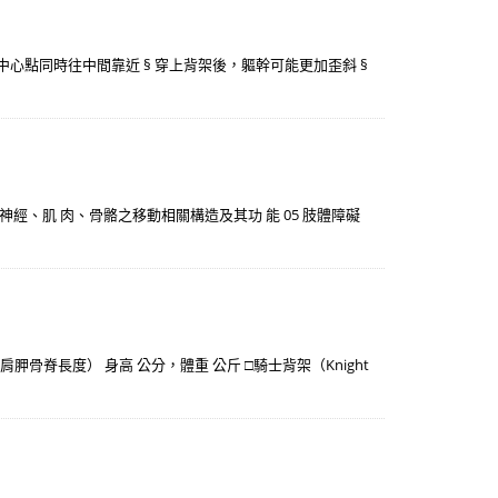
的中心點同時往中間靠近 § 穿上背架後，軀幹可能更加歪斜 §
神經、肌 肉、骨骼之移動相關構造及其功 能 05 肢體障礙
至 肩胛骨脊長度） 身高 公分，體重 公斤 □騎士背架（Knight