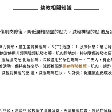
幼教相關知識
受傷肌肉修復，降低腰椎間盤的壓力，減輕神經的壓 迫及發炎
力情形，產生坐骨神經痛。 3 (二) 治療： 1. 臥床休息：
療：適當使用非類固醇類抗發炎藥、肌肉鬆弛劑，控制受傷後發炎反
，緩解肌肉硬 化及抽痛。冷敷適用於急性疼痛一、二天內，有止
脊椎活動，保持良好姿勢，減輕椎間盤
醫療護膝推薦
、肌肉、韌帶、
輕對神經的壓 迫，減緩疼痛症狀。 6. 針灸：促進氣血循環及
問題，這些問 題包括了肌腱發炎、周邊神經病變、肩頸症候群