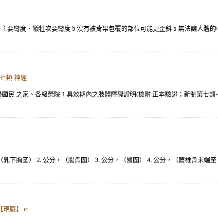
矯正主要彎度、犧牲次要彎度 § 沒有被背架包覆的部位可能更歪斜 § 無法讓人體
七類-神經
國民 之家、各級榮院 1.具效期內之肢體障礙證明(檢附 正本驗證；新制第七類-
公分，（乳下胸圍） 2. 公分，（腸骨圍） 3. 公分，（臀圍） 4. 公分，（薦椎骨末端
【現職】 ӥ