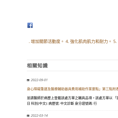
. 增加關節活動度。 4. 強化肌肉肌力和耐力。 
相關知識
2022-09-01
身心障礙重建及醫療輔助器具費用補助作業要點」第三點附表
並請醫師於病歷上登載該處方單之輔具品項。該處方單以 「國
日 科別(中文): 病歷號: 中文診斷 身分證號碼: 行
2022-03-14