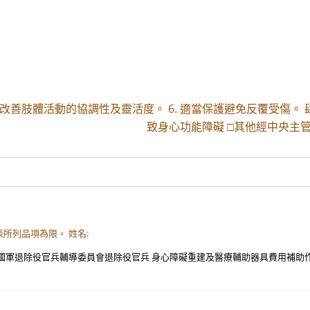
5. 改善肢體活動的協調性及靈活度。 6. 適當保護避免反覆受傷。 
致身心功能障礙 □其他經中央主
所列品項為限。 姓名:
軍退除役官兵輔導委員會退除役官兵 身心障礙重建及醫療輔助器具費用補助作業要點