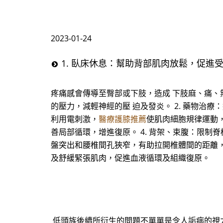
2023-01-24
1. 臥床休息：幫助背部肌肉放鬆，促進
疼痛感會傳導至臀部或下肢，造成 下肢麻、痛、無
的壓力，減輕神經的壓 迫及發炎。 2. 藥物治
利用電刺激，
醫療護膝推薦
使肌肉細胞規律運動
善局部循環，增進復原。 4. 背架、束腹：限制
盤突出和腰椎間孔狹窄，有助拉開椎體間的距離，減
及舒緩緊張肌肉，促進血液循環及組織復原。
低頭族後續所衍生的問題不單單是令人詬病的視力