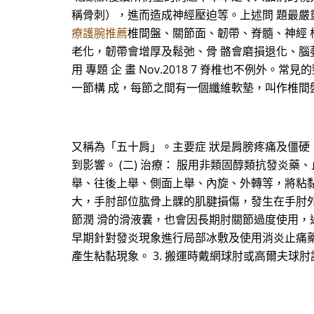
稱骨刺），進而造成神經壓迫等。上述問 題最嚴
療護腕推薦
椎間盤、關節面、韌帶、脊髓、神經 
老化，韌帶會增厚及鬆弛、骨 骼會磨損退化、腦
用 專題 企 畫 Nov.2018 7 脊椎也不
一節構 成，每節之間有一個纖維軟墊，叫作椎間
又稱為「五十肩」。主要症 狀是肩膀疼痛及僵硬
到影響。 (二) 治療： 服用非類固醇類抗發
舉、往後上舉、側面上舉、內旋、外轉等，將粘黏緊
大，手肘部位肱骨上髁的肌腱損傷，發生在手肘
節潤 滑的滑液囊，也會因長期肘關節過度使用，過
早期針對發炎現象進行局部冰敷及使用消炎止痛藥
產生粘黏現象。 3. 搬運時戴網球肘或高爾夫球