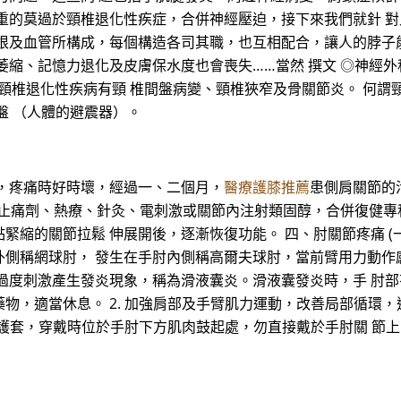
重的莫過於頸椎退化性疾症，合併神經壓迫，接下來我們就針 對
根及血管所構成，每個構造各司其職，也互相配合，讓人的脖子能
萎縮、記憶力退化及皮膚保水度也會喪失……當然 撰文 ◎神經
例外。常見的頸椎退化性疾病有頸 椎間盤病變、頸椎狹窄及骨關節炎。 
盤 （人體的避震器）。
，疼痛時好時壞，經過一、二個月，
醫療護膝推薦
患側肩關節的
炎藥、止痛劑、熱療、針灸、電刺激或關節內注射類固醇，合併復健
縮的關節拉鬆 伸展開後，逐漸恢復功能。 四、肘關節疼痛 (一
外側稱網球肘， 發生在手肘內側稱高爾夫球肘，當前臂用力動作
度刺激產生發炎現象，稱為滑液囊炎。滑液囊發炎時，手 肘部有明顯
物，適當休息。 2. 加強肩部及手臂肌力運動，改善局部循環，
肘護套，穿戴時位於手肘下方肌肉鼓起處，勿直接戴於手肘關 節