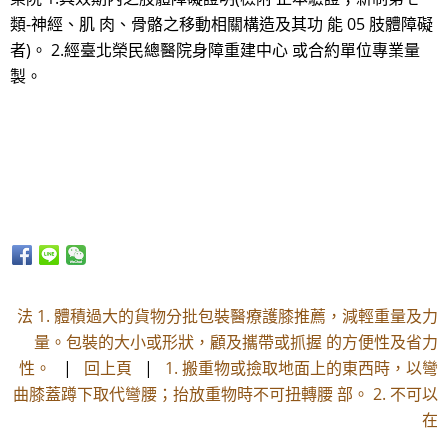
類-神經、肌 肉、骨骼之移動相關構造及其功 能 05 肢體障礙
者)。 2.經臺北榮民總醫院身障重建中心 或合約單位專業量
製。
法 1. 體積過大的貨物分批包裝醫療護膝推薦，減輕重量及力
量。包裝的大小或形狀，顧及攜帶或抓握 的方便性及省力
性。
|
回上頁
|
1. 搬重物或撿取地面上的東西時，以彎
曲膝蓋蹲下取代彎腰；抬放重物時不可扭轉腰 部。 2. 不可以
在