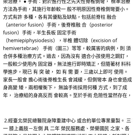
架治療。 ● 手術：對於進行性之先天性脊椎側彎， 標準治療
方法為手術，其施行年齡較一 般不明原因性脊椎側彎要小。
方式有許 多種，各有其優點及缺點，包括前脊柱 融合
（anterior fusion）手術，後脊椎融 合（posterior
fusion）手術，半生長板 固定手術
（hemiepiphysiodesis），半椎 體切除（excision of
hemivertebrae） 手術（圖三）等等，較厲害的病例，則 須
合併多種治療方式。過去，因為沒有 適合小孩使用之鋼釘，
一般較少使用內 固定器，無法進行即時矯正，但隨著材 料科
學進步，現已 有 突 破， 如 有 需 要，三歲以上即可 使用。
家長一般會 擔心術後脊椎生長 會減緩，但側彎本 身也會造成
身高變 矮，兩相權衡下， 無論手術採用何種 方式，到了成
年， 治療組的身高反而 會較高。至於手術 危險性當然存在，
2.經臺北榮民總醫院身障重建中心 或合約單位專業量製。 三
一 膝上義肢－左側 具 二年 榮民服務處、榮譽國民 之家、各