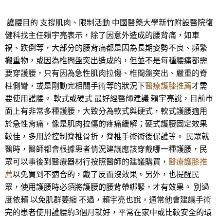
護腰目的 支撐肌肉、限制活動 中國醫藥大學新竹附設醫院復
健科找主任賴宇亮表示，除了因意外造成的腰背痛，如車
禍、跌倒等，大部分的腰背痛都是因為長期姿勢不良、頻繁
搬重物，或因為椎間盤突出造成的，但並不是每種腰痛都需
要穿護腰，只有因為急性肌肉拉傷、椎間盤突出、嚴重的脊
柱側彎，或是剛動完相關手術等的狀況下
醫療護膝推薦
才需
要使用護腰。 軟式或硬式 最好經醫師建議 賴宇亮說，目前市
面上有非常多種護腰，大致分為軟式與硬式，軟式護腰適用
於急性背痛，像是肌肉拉傷的疼痛緩解；硬式護腰固定效果
較佳，多用於控制脊椎骨折，脊椎手術術後保護等。 民眾就
醫時，醫師都會根據患者情況建議應該穿戴哪一種護腰，民
眾可以事後到醫療器材行按照醫師的建議購買，
醫療護膝推
薦
以免買到不適合的，戴了反而沒效果。另外，也提醒民
眾，使用護腰時必須將護腰的腰背帶綁緊，才有效果。 別過
度依賴 以免肌群萎縮 不過，賴宇亮也說，通常他會建議手術
完的患者使用護腰約3個月就好，平常在家中或比較安全的環