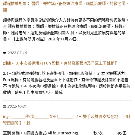
課程推薦對象： 醫師、脊椎矯正器物理治療師、職能治療師、特教老師、
體
讓參與課程的學員能 對於運動介入方針擁有更多不同的策略發想與啟發。
※ 課程推薦對象： 醫師、脊椎矯正器物理治療師、職能治療師、特教老
師、體育老師、運動及健康產業相關人 員，以及對兒童發展有興趣的學
員。 【上課時間與地點】 2020年11月29日(
2022-07-16
訓練。 3. 本次搬運活力 Fun 鬆操，有關彎腰著地及垂直上下跳動作
2. (三)漸進式增強體能 於下班後操作，加強肌肉訓練。 3. 本次搬運活力
Fun 鬆操，有關彎腰著地及垂直上下跳動作，有坐骨神經及膝關節不適者
不 宜勉強。 4. 本次毛巾健身操，毛巾為運動輔助用物，請於運動完畢妥善
收納，避免工作中隨意批掛， 造成
2022-10-31
ing) ________秒/次________次/回________回/日 雙手及雙膝支撐在地上，側
彎凹面的手、腳
直到 緊繃。 □四點支撐式(All four strecting) ________秒/次________次/回