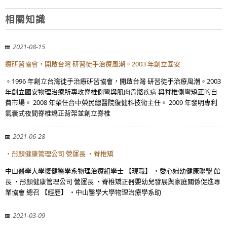
相關知識
2021-08-15
療研習協會，開啟台灣 研習徒手治療風潮。2003 年創立國安
。1996 年創立台灣徒手治療研習協會，開啟台灣 研習徒手治療風潮。2003
年創立國安物理治療所專攻脊椎側彎與肌肉骨骼疾病 與脊椎側彎矯正的自
費市場。 2008 年榮任台中榮民總醫院復健科技術主任。 2009 年發明專利
氣囊式夜間脊椎矯正背架並創立脊椎
2021-06-28
・彤顏健康管理公司 營運長 ・脊椎矯
中山醫學大學復健醫學系物理治療組學士 【現職】 ・愛心婦幼健康聯盟 館
長 ・彤顏健康管理公司 營運長 ・脊椎矯正器嬰幼兒發展與家庭關係促進專
業協會 總召 【經歷】 ・中山醫學大學物理治療學系助
2021-03-09