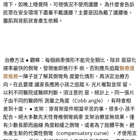
境下，如晚上睡覺時，可視情況不使用護腰。 為什麼會告訴
民眾在安全環境下盡量不戴護腰？主要是因為戴了護腰後，
腹肌與背肌就會產生依賴。
治療方法 ● 觀察：每個病患情形不能完全類比，除非 是惡化
速率最快的側彎，發現後即進行手 術，否則應先追蹤
醫療護
膝推薦
一陣子並了解其側彎角 度變化情形，再決定治療方
向。在此要建 議家長應將小孩之追蹤 X- 光片複製並保 留，
以利不同醫院或醫師判斷。須注意的 是，統計上，同一張片
子由不同的醫師所 測量之角度（Cobb angle），有時會相
差到十度。 ● 支架：穿背架是件相當辛苦的事，很多小 孩不
配合。絕大多數先天性脊椎側彎病患 支架治療並無效果，僅
有少數長節而曲線 角度較緩之側彎，或者為了肢體平衡，避
免產生新的代償性側彎（compensatory curve），才使用支