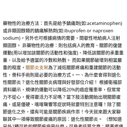
藥物性的治療方法：首先是給予鎮痛劑(如:acetaminophen)
或非類固醇類的鎮痛解熱劑(如:ibuprofen or naproxen
sodium)。另外也可根據病情的需要，間歇性地給病人注射
類固醇。 非藥物性的治療：則包括病人的教育、關節的復健
運動(用以增加該關節的活動性和強度)、降低該關節的承重重
量、以及給予適當的冷敷和熱敷。 而如果關節破壞到相當嚴
重的程度，
關節炎支架
為了減低關節疼痛和重建關節的活動
性，骨科手術則是必要的治療方式。一、為什麼會得到退化
性關節炎？退化性關節炎病理與好發部位介紹！ 根據衛福部
資料顯示，規律的運動可以降低20%的癌症罹患率，但常常
力不從心，覺得靈活力不足嗎？當下肢活動開始出現關節痠
痛，或是僵硬、喀喀聲響等症狀時就要特別注意囉！除了關
節退化之外，還有可能是關節疾病作祟！今天就來跟大家聊
聊其中一項導致關節痠痛的原因：退化性關節炎。 （想知道
另外2種可能的關節疾病是什麼，可參考這篇文章：膝蓋痠痛