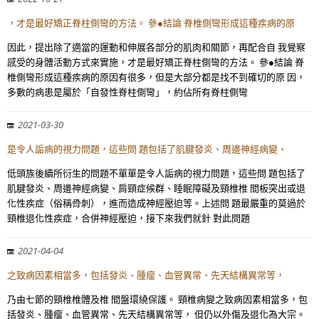
，才是最好矯正脊柱側彎的方法。 參●結論 脊椎側彎形成這種疾病的原
因此，提出除了適當的運動和伸展各部分的肌肉和關節，再配合自 我覺察
感受的身體活動方式來實施，才是最好矯正脊柱側彎的方法。 參●結論 脊
椎側彎形成這種疾病的原因有很多，但是大部分都是找不到確切的原 因，
多數的病患是屬於「自發性脊柱側彎」，約佔所有脊柱側彎
2021-03-30
是令人詬病的視力問題，這些問 題包括了肌腱發炎、周邊神經病變、
低頭族後續所衍生的問題不單單是令人詬病的視力問題，這些問 題包括了
肌腱發炎、周邊神經病變、肩頸症候群、睡眠障礙及頸椎椎 間板突出或退
化性疾症（俗稱骨刺），進而造成神經壓迫等。上述問 題最嚴重的莫過於
頸椎退化性疾症，合併神經壓迫，接下來我們就針 對此問題
2021-04-04
之致病因素相當多，包括發炎、腫瘤、血管異常、先天結構異常等，
乃由七節的頸椎椎體及椎 間盤環繞保護。 頸椎病變之致病因素相當多，包
括發炎、腫瘤、血管異常、先天結構異常等， 但仍以外傷及退化為大宗。