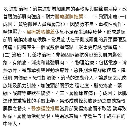
8. 運動治療：適當運動增加肌肉的柔軟度與關節靈活度，改
善腰腹部肌肉強度、耐力
醫療護膝推薦
。 二、肩頸疼痛 (一)
成因： 貨物搬運人員頸肩部位，因姿勢不良、重複性動作、
精神壓力、
醫療護膝推薦
休息不足產生過度疲勞，形成肩頸
部肌 筋膜疼痛症候群。常見症狀在單側或兩側的肩頸僵硬及
疼痛，同時產生一個或數個壓痛點，嚴重更可誘 發頭痛。
(二) 治療： 1. 藥物治療：非類固醇類抗發炎藥與肌肉鬆弛
劑，有鎮痛、消炎和鬆弛肌肉。 2. 物理治療：包括電療、冷
熱敷等、頸部牽引與運動治療等。急性期治療舒緩疼痛、降
低肌 肉僵硬。急性期過後，適時的運動介入，讓肩頸之肌肉
放鬆及肌力訓練，加強頸部關節之 穩定度，避免疼痛、緊
繃、酸麻等症狀在復發。 4 三、肩關節疼痛 (一) 成因： 因搬
運作業重複性的手臂上舉，易形成肩峰與肱骨頭之間肩旋轉
肌群之發炎。
醫療護膝推薦
當肩部受傷疼痛而不敢活 動導致
粘黏，肩關節活動受限，稱為冰凍肩。常發生五十歲左右的
中年人，