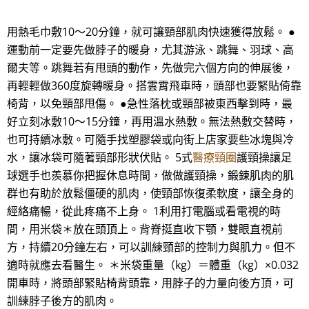
用熱毛巾敷10～20分鐘，就可讓頸部肌肉快速獲得放鬆。 ●
運動前一定要先做脖子的暖身，尤其游泳、跳舞、羽球、高
爾夫等。跳舞若有甩頭的動作，先做完六個方向的伸展後，
再輕輕做360度旋轉暖身。搭雲霄飛車時，頭部也要緊貼倚靠
椅背，以免頸部甩傷。 ●急性落枕或頸部被東西擊到時，最
好立刻冰敷10～15分鐘，再用溫水熱敷。無法熱敷交替時，
也可持續冰敷。可隨手找塑膠袋或向街上店家要些冰塊與冷
水，讓冰袋可隨著頸部形狀伏貼。 5式
醫療頸圈
護頸操讓足
球選手也羨慕你把握休息時間，做做護頸操，鍛鍊肌肉的肌
群也有助於放鬆僵硬的肌肉，使頸部恢復柔軟度，讓全身的
經絡痛暢，從此疼痛不上身。 1利用打電腦或看電視的時
間，用米袋＊放在頭頂上。背脊挺直收下顎，雙眼直視前
方，持續20分鐘左右，可以訓練頸部的控制力與肌力。但不
適時就應去看醫生。 ＊米袋重量（kg）＝體重（kg）×0.032
開車時，將頭部緊貼椅背頭靠，用脖子的力量向後方頂，可
訓練脖子後方的肌肉。