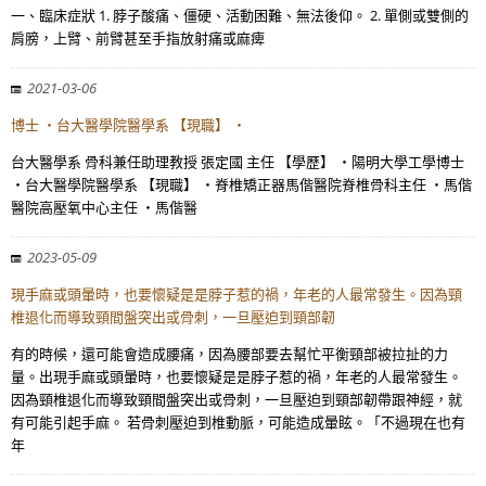
一、臨床症狀 1. 脖子酸痛、僵硬、活動困難、無法後仰。 2. 單側或雙側的
肩膀，上臂、前臂甚至手指放射痛或麻痺
2021-03-06
博士 ・台大醫學院醫學系 【現職】 ・
台大醫學系 骨科兼任助理教授 張定國 主任 【學歷】 ・陽明大學工學博士
・台大醫學院醫學系 【現職】 ・脊椎矯正器馬偕醫院脊椎骨科主任 ・馬偕
醫院高壓氧中心主任 ・馬偕醫
2023-05-09
現手麻或頭暈時，也要懷疑是是脖子惹的禍，年老的人最常發生。因為頸
椎退化而導致頸間盤突出或骨刺，一旦壓迫到頸部韌
有的時候，還可能會造成腰痛，因為腰部要去幫忙平衡頸部被拉扯的力
量。出現手麻或頭暈時，也要懷疑是是脖子惹的禍，年老的人最常發生。
因為頸椎退化而導致頸間盤突出或骨刺，一旦壓迫到頸部韌帶跟神經，就
有可能引起手麻。 若骨刺壓迫到椎動脈，可能造成暈眩。「不過現在也有
年