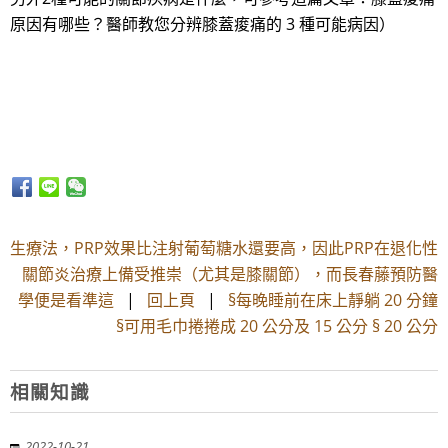
原因有哪些？醫師教您分辨膝蓋痠痛的 3 種可能病因）
生療法，PRP效果比注射葡萄糖水還要高，因此PRP在退化性
關節炎治療上備受推崇（尤其是膝關節），而長春藤預防醫
學便是看準這
|
回上頁
|
§每晚睡前在床上靜躺 20 分鐘
§可用毛巾捲捲成 20 公分及 15 公分 § 20 公分
相關知識
2022-10-21