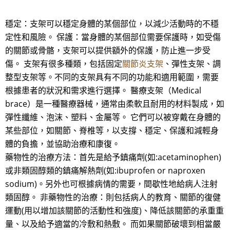
穩定：支架可以穩定身體的某個部位，以減少活動時的不穩
定性和風險。 保護：當身體的某個部位需要保護時，如受傷
的關節或骨骼，支架可以提供額外的保護，防止進一步受
傷。 支架有很多種類，包括固定
關節炎支架
、彈性支架、調
整型支架等。不同的支架具有不同的功能和適用範圍，需要
根據患者的狀況和需求進行選擇。 醫療支架（Medical
brace）是一種醫療器械，通常由柔軟且耐用的材料製成，如
彈性纖維、泡沫、塑料、金屬等。 它們可以被穿戴在身體的
某些部位，如關節、脊椎等，以支撐、穩定、保護和減輕身
體的負擔，並協助治療和康復。
藥物性的治療方法：首先是給予鎮痛劑(如:acetaminophen)
或非類固醇類的鎮痛解熱劑(如:ibuprofen or naproxen
sodium)。另外也可根據病情的需要，間歇性地給病人注射
類固醇。 非藥物性的治療：則包括病人的教育、關節的復健
運動(用以增加該關節的活動性和強度)、降低該關節的承重重
量、以及給予適當的冷敷和熱敷。 而如果關節破壞到相當嚴