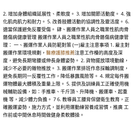
2. 增加身體組織延展性、柔軟度。 3. 增加關節活動度。 4. 強
化肌肉肌力和耐力。 5. 改善肢體活動的協調性及靈活度。 6.
適當保護避免反覆受傷。 肆、搬運作業人員之職業性肌肉骨
骼傷病健康管理 搬運作業人員之職業性肌肉骨骼傷病健康管
理： 一、搬運作業人員防範對策 (一)雇主注意事項 1. 雇主對
搬運作業環境規劃，
醫療護膝推薦
注意工作檯的高度及深
度，避免長期彎腰或伸長身體姿勢。 2. 貨物擺放環境動線，
減少不必要的雜物推放。 3. 搬運作業排班作息採輪調制度，
避免長期同一反覆性工作，降低暴露風險等。 4. 規定每件搬
運物體最大體積及重量上限。 5. 提供及訓練員工正確使用機
械輔助設備，如：手推車、千斤頂、升降機、搬運車、起重
機 等，減少體力負擔。 7 6. 教導員工腰背保健衛生教育，正
確搬運姿勢，施力方式，並利用運動練習養成習慣，推廣 工
作前或中間休息時間做健身柔軟體操。