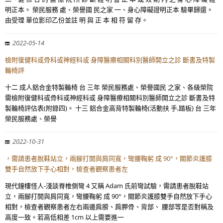
明正本。 榮民服務 處、榮譽國 民之家 一、身心障礙證明正本 驗畢歸還。
由受理 單位影印乙份並註 明 與 正 本 相 符 留 存。
2022-05-14
檢附復健科或骨科或神經科或 身障醫療相關科別醫師開立之診 斷書及特製
輪椅評
十二 成人鋁合金特製輪椅 台 三年 榮民服務處、榮譽國民 之家、各級榮院
需檢附復健科或骨科或神經科或 身障醫療相關科別醫師開立之診 斷書及特
製輪椅評估表(附錄四)。 十三 鋁合金高背特製輪椅(活動扶 手,踏板) 台 三年
榮民服務處、榮譽
2022-10-31
，需請患者脫鞋站立，兩腳打開與肩同寬，彎腰鞠躬 成 90°，關節炎護膝
雙手自然放下手心相對，檢查者觀察患者左
現代鐘樓怪人-淺談脊椎側彎 4 又稱 Adam 氏前彎試驗，需請患者脫鞋站
立，兩腳打開與肩同寬，彎腰鞠躬 成 90°，關節炎護膝雙手自然放下手心
相對，檢查者觀察患者左右兩邊肩膀、肩胛骨、背部、 腰部等是否對稱及
高度一致。若高低相差 1cm 以上需要進一