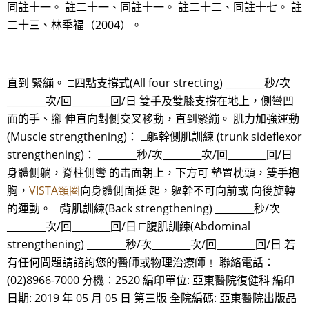
同註十一。 註二十一、同註十一。 註二十二、同註十七。 註
二十三、林季福（2004）。
直到 緊繃。 □四點支撐式(All four strecting) ________秒/次
________次/回________回/日 雙手及雙膝支撐在地上，側彎凹
面的手、腳 伸直向對側交叉移動，直到緊繃。 肌力加強運動
(Muscle strengthening)： □軀幹側肌訓練 (trunk sideflexor
strengthening)： ________秒/次________次/回________回/日
身體側躺，脊柱側彎 的击面朝上，下方可 墊置枕頭，雙手抱
胸，
VISTA頸圈
向身體側面挺 起，軀幹不可向前或 向後旋轉
的運動。 □背肌訓練(Back strengthening) ________秒/次
________次/回________回/日 □腹肌訓練(Abdominal
strengthening) ________秒/次________次/回________回/日 若
有任何問題請諮詢您的醫師或物理治療師﹗ 聯絡電話：
(02)8966-7000 分機：2520 編印單位: 亞東醫院復健科 編印
日期: 2019 年 05 月 05 日 第三版 全院編碼: 亞東醫院出版品