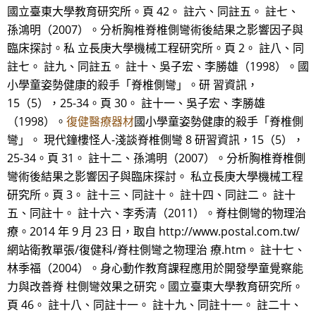
國立臺東大學教育研究所。頁 42。 註六、同註五。 註七、
孫鴻明（2007）。分析胸椎脊椎側彎術後結果之影響因子與
臨床探討。私 立長庚大學機械工程研究所。頁 2。 註八、同
註七。 註九、同註五。 註十、吳子宏、李勝雄（1998）。國
小學童姿勢健康的殺手「脊椎側彎」。研 習資訊，
15（5），25-34。頁 30。 註十一、吳子宏、李勝雄
（1998）。
復健醫療器材
國小學童姿勢健康的殺手「脊椎側
彎」。 現代鐘樓怪人-淺談脊椎側彎 8 研習資訊，15（5），
25-34。頁 31。 註十二、孫鴻明（2007）。分析胸椎脊椎側
彎術後結果之影響因子與臨床探討。 私立長庚大學機械工程
研究所。頁 3。 註十三、同註十。 註十四、同註二。 註十
五、同註十。 註十六、李秀清（2011）。脊柱側彎的物理治
療。2014 年 9 月 23 日，取自 http://www.postal.com.tw/
網站衛教單張/復健科/脊柱側彎之物理治 療.htm。 註十七、
林季福（2004）。身心動作教育課程應用於開發學童覺察能
力與改善脊 柱側彎效果之研究。國立臺東大學教育研究所。
頁 46。 註十八、同註十一。 註十九、同註十一。 註二十、