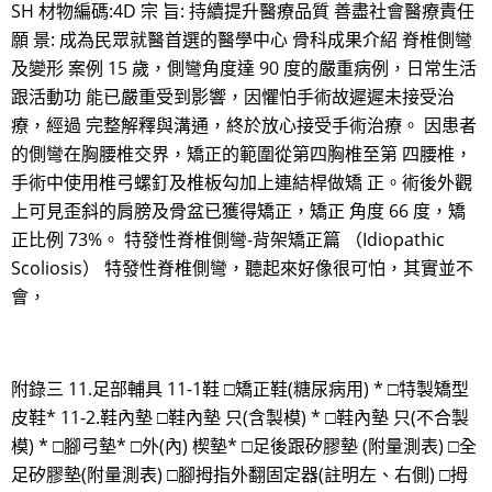
SH 材物編碼:4D 宗 旨: 持續提升醫療品質 善盡社會醫療責任
願 景: 成為民眾就醫首選的醫學中心 骨科成果介紹 脊椎側彎
及變形 案例 15 歲，側彎角度達 90 度的嚴重病例，日常生活
跟活動功 能已嚴重受到影響，因懼怕手術故遲遲未接受治
療，經過 完整解釋與溝通，終於放心接受手術治療。 因患者
的側彎在胸腰椎交界，矯正的範圍從第四胸椎至第 四腰椎，
手術中使用椎弓螺釘及椎板勾加上連結桿做矯 正。術後外觀
上可見歪斜的肩膀及骨盆已獲得矯正，矯正 角度 66 度，矯
正比例 73%。 特發性脊椎側彎-背架矯正篇 （Idiopathic
Scoliosis） 特發性脊椎側彎，聽起來好像很可怕，其實並不
會，
附錄三 11.足部輔具 11-1鞋 □矯正鞋(糖尿病用) * □特製矯型
皮鞋* 11-2.鞋內墊 □鞋內墊 只(含製模) * □鞋內墊 只(不合製
模) * □腳弓墊* □外(內) 楔墊* □足後跟矽膠墊 (附量測表) □全
足矽膠墊(附量測表) □腳拇指外翻固定器(註明左、右側) □拇