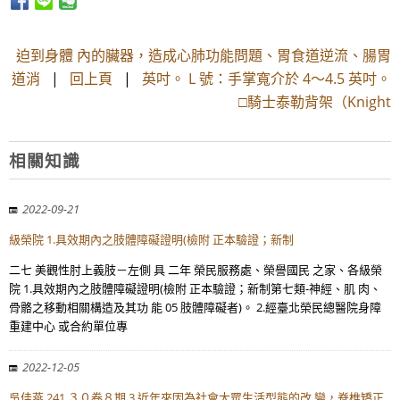
迫到身體 內的臟器，造成心肺功能問題、胃食道逆流、腸胃
道消
|
回上頁
|
英吋。 L 號：手掌寬介於 4～4.5 英吋。
□騎士泰勒背架（Knight
相關知識
2022-09-21
級榮院 1.具效期內之肢體障礙證明(檢附 正本驗證；新制
二七 美觀性肘上義肢－左側 具 二年 榮民服務處、榮譽國民 之家、各級榮
院 1.具效期內之肢體障礙證明(檢附 正本驗證；新制第七類-神經、肌 肉、
骨骼之移動相關構造及其功 能 05 肢體障礙者)。 2.經臺北榮民總醫院身障
重建中心 或合約單位專
2022-12-05
吳佳燕 241 ３０卷８期 3 近年來因為社會大眾生活型態的改 變，脊椎矯正