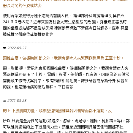
器長時間的坐姿或站姿
使用背架如覺得身體不適請洽醫護人員。 護理部骨科病房護理長 吳佳燕
241 ３０卷８期 3 近年來因為社會大眾生活型態的改 變，脊椎矯正器長時
間的坐姿或站姿不良及缺乏規 律運動而導致下背痛者日益趨多，嚴重 甚至
造成椎間盤脫位或脊椎退化等
2022-05-27
頸椎曲度，做擴胸運 動之外，我還會請病人夾緊兩側肩胛骨 五至十秒。
頸、胸相 連，背駝也會影響頸椎曲度，做擴胸運 動之外，我還會請病人夾
緊兩側肩胛骨 五至十秒。 電腦工程師、美髮師、作家等，因職 業的關係常
需低頭工作或伏案打字，常 有頸椎相關毛病。許多牙醫或身為骨外 科醫師
的我，也是頸椎病的高危險群。 平日看診
2021-03-28
的上 下肢肌肉力量，頸椎壓迫頸圈輔具若因側彎而都不運動，反
所以 只要是全身性的運動(如跑步、游泳、踢足球、體操、騎腳踏車等)，都
可以維持適當的上 下肢肌肉力量，頸椎壓迫頸圈輔具若因側彎而都不運