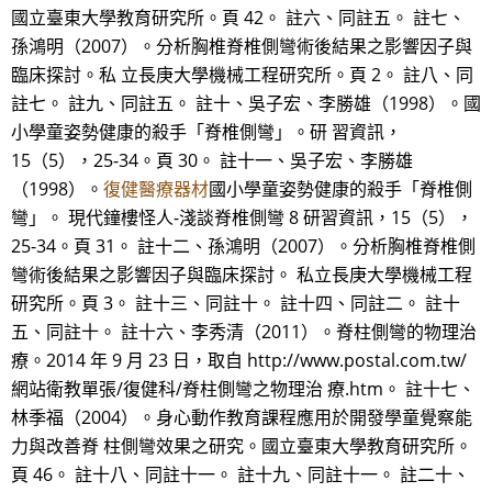
國立臺東大學教育研究所。頁 42。 註六、同註五。 註七、
孫鴻明（2007）。分析胸椎脊椎側彎術後結果之影響因子與
臨床探討。私 立長庚大學機械工程研究所。頁 2。 註八、同
註七。 註九、同註五。 註十、吳子宏、李勝雄（1998）。國
小學童姿勢健康的殺手「脊椎側彎」。研 習資訊，
15（5），25-34。頁 30。 註十一、吳子宏、李勝雄
（1998）。
復健醫療器材
國小學童姿勢健康的殺手「脊椎側
彎」。 現代鐘樓怪人-淺談脊椎側彎 8 研習資訊，15（5），
25-34。頁 31。 註十二、孫鴻明（2007）。分析胸椎脊椎側
彎術後結果之影響因子與臨床探討。 私立長庚大學機械工程
研究所。頁 3。 註十三、同註十。 註十四、同註二。 註十
五、同註十。 註十六、李秀清（2011）。脊柱側彎的物理治
療。2014 年 9 月 23 日，取自 http://www.postal.com.tw/
網站衛教單張/復健科/脊柱側彎之物理治 療.htm。 註十七、
林季福（2004）。身心動作教育課程應用於開發學童覺察能
力與改善脊 柱側彎效果之研究。國立臺東大學教育研究所。
頁 46。 註十八、同註十一。 註十九、同註十一。 註二十、