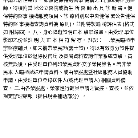
申請人居住縣市， 如無健保特約醫事 機構之上開四項科 別醫
師，得檢附當 地公立醫院或衛生 所 醫 師 出 具 診 斷 書。健
保特約醫事 機構服務項目、診 療科別以中央健保 署公告健保
特約醫 事機構查詢資料為 原則)，並附特製輪 椅評估表 (格式
如 附錄四) 。 八、身心障礙證明正本 驗畢歸還。由受理 單位
影印乙份並註 明 與 正 本 相 符 留 存。 註記： 一.榮民臨櫃申
辦醫療輔具，如未攜帶榮民證(義士證)，得以有效身分證件提
供受理單位於退除役官兵 及眷屬資料查詢作業系統查驗，審
核無誤後，由受理單位列印榮民資料交予榮民簽名。若非榮
民本 人臨櫃遞送申請資料、或由榮服處暨社區服務人員協助
申請，由受理單位登錄送件人(或代理申請人) 相關資料備
查。 二.由各榮服處、榮家進行輔具申請之管控、查核，並依
規定辦理結報（提供現金補助部分）。