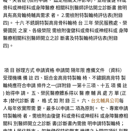
礙、失智症 (檢附申請、 鑑定相關文件影本)，並經復健 科或
骨科或神經科或身障醫療 相關科別醫師評估開立診斷書 敘明
具有高背輪椅輔具需求 者。 2.需檢附特製輪椅評估表(附錄
四)。 十六 不銹鋼特製高背骨科輪椅 台 三年 榮民服務處、榮
譽國民 之家、各級榮院 需檢附復健科或骨科或神經科或 身障
醫療相關科別醫師開立之診 斷書及特製輪椅評估表(附錄
四)。
項 目 辦理方式 申請資格 申請間 隔年限 應備文件 （資料）
受理機構 備 註 四、鋁合金高背特製輪 椅、不鏽鋼高背特 製
輪椅應符合申請 條件之一(詳附錄 一第十三項、十五 項 備 註
) 始得申 請。 五、榮民醫療體系得以 醫 療 輔 具 處 方 單 (正
本 )替代診斷 書 ， 格 式 如 附 錄 三。 六、
台北輔具公司
每
人每年依實際需 要，最多以申請二 項為原則。 七、專案申請
特製輪椅 者，需檢附由復健 科或骨科或神經科 或身障醫療相
關科 別醫師開立之診斷 書(診斷書內需敘 明申請特製輪椅；