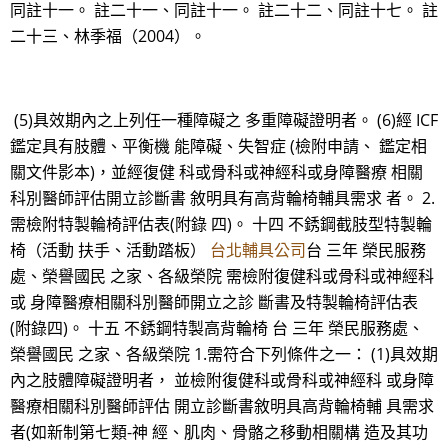
同註十一。 註二十一、同註十一。 註二十二、同註十七。 註
二十三、林季福（2004）。
(5)具效期內之上列任一種障礙之 多重障礙證明者。 (6)經 ICF
鑑定具有肢體、平衡機 能障礙、失智症 (檢附申請、 鑑定相
關文件影本)，並經復健 科或骨科或神經科或身障醫療 相關
科別醫師評估開立診斷書 敘明具有高背輪椅輔具需求 者。 2.
需檢附特製輪椅評估表(附錄 四)。 十四 不銹鋼截肢型特製輪
椅（活動 扶手、活動踏板）
台北輔具公司
台 三年 榮民服務
處、榮譽國民 之家、各級榮院 需檢附復健科或骨科或神經科
或 身障醫療相關科別醫師開立之診 斷書及特製輪椅評估表
(附錄四)。 十五 不銹鋼特製高背輪椅 台 三年 榮民服務處、
榮譽國民 之家、各級榮院 1.需符合下列條件之一： (1)具效期
內之肢體障礙證明者， 並檢附復健科或骨科或神經科 或身障
醫療相關科別醫師評估 開立診斷書敘明具高背輪椅輔 具需求
者(如新制第七類-神 經、肌肉、骨骼之移動相關構 造及其功