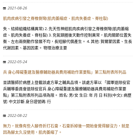
2021-08-26
肌肉疾病引發之脊椎側彎(肌肉萎縮症、肌肉失養症、脊柱裂)
失、結締組織結構異常) 2. 先天性神經肌肉疾病引發之脊椎側彎(肌肉萎縮
症、肌肉失養症、脊柱裂) 3. 充氣頸圈後天動作控制異常，肌肉關節位置失
衡、左右兩側動作發展不均，長短腳代償產生。 4. 其他: 賀爾蒙因素、生長
代謝因素、基因因素。 物理治療主要
2022-05-24
兵 身心障礙重建及醫療輔助器具費用補助作業要點」第三點附表所列品
並請醫師於病歷上登載該處方單之輔具品項。該處方單以 「國軍退除役官
兵輔導委員會退除役官兵 身心障礙重建及醫療輔助器具費用補助作業要
點」第三點附表所列品項為限。 姓名: 男/女 生日: 年 月 日 科別(中文): 病歷
號: 中文診斷 身分證號碼: 行
2022-08-22
無力，就像有些人腳骨折打石膏，石膏拆掉後一開始會覺得腳沒力，就是
因為腳太久沒使用，肌肉萎縮了。