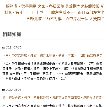
服務處、榮譽國民 之家、各級榮院 具效期內之肢體障礙(新
制 ICF 第 七
|
回上頁
|
體左右肩不平，而且背部左右半
部很明顯凹凸不對稱。心中浮現一個 大疑問？
相關知識
2021-07-25
（三）學習深呼吸、咳嗽、圓滾木翻身、側身上下床。 （四）依醫囑決定
（二）依手術部位檢視鬍鬚與頸部皮膚，如毛髮太長應剃薙。 （三）學習
深呼吸、咳嗽、圓滾木翻身、側身上下床。 （四）依醫囑決定手術後配戴
頸圈(需自費)。 三、手術後注意事項： （一）需配戴頸圈者，配戴期限由
主治醫師決定，手術後一般約戴 3 個月。 （二）
2022-06-28
腰，腰就會痛，幾乎一整天都戴著，長期下來離不開護腰，反而會讓腰背
不少民眾因為害怕不用護腰，腰就會痛，幾乎一整天都戴著，長期下來離