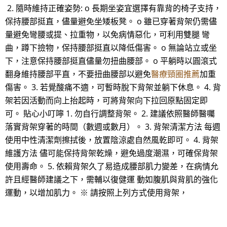
2. 隨時維持正確姿勢: o 長期坐姿宜選擇有靠背的椅子支持，
保持腰部挺直，儘量避免坐矮板凳。 o 雖已穿著背架仍需儘
量避免彎腰或提、拉重物，以免病情惡化，可利用雙腿 彎
曲，蹲下撿物，保持腰部挺直以降低傷害。 o 無論站立或坐
下，注意保持腰部挺直儘量勿扭曲腰部。 o 平躺時以圓滾式
翻身維持腰部平直，不要扭曲腰部以避免
醫療頸圈推薦
加重
傷害。 3. 若覺酸痛不適，可暫時脫下背架並躺下休息。 4. 背
架若因活動而向上抬起時，可將背架向下拉回原點固定即
可。 貼心小叮嚀 1. 勿自行調整背架。 2. 建議依照醫師醫囑
落實背架穿著的時間（數週或數月）。 3. 背架清潔方法 每週
使用中性清潔劑擦拭後，放置陰涼處自然風乾即可。 4. 背架
維護方法 儘可能保持背架乾燥，避免過度潮濕，可確保背架
使用壽命。 5. 依賴背架久了易造成腰部肌力變差，在病情允
許且經醫師建議之下，需輔以復健運 動如腹肌與背肌的強化
運動，以增加肌力。 ※ 請按照上列方式使用背架，