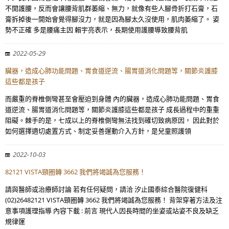
不開護腰，反而會讓腰背肌群萎縮、無力，就像有些人腳骨折打石膏，石
膏拆掉後一開始會覺得腳沒力，就是因為腳太久沒使用，肌肉萎縮了。 姿
勢不正確 多是腰痛主因 賴宇亮表示，長期使用護腰導致腰背肌
2022-05-29
臟器，造成心肺功能問題、胃食道逆流、腸胃道消化問題等，關節炎護膝
這些都是孩子
而嚴重的脊椎側彎甚至會壓迫到身體 內的臟器，造成心肺功能問題、胃食
道逆流、腸胃道消化問題等，關節炎護膝這些都是孩子 成長過程中的重重
阻礙。棘手的是，七成以上的脊椎側彎無法找到確切致病原因， 因此對於
如何選擇適切處置方式、制定妥善運動介入方針，是兒童照護領
2022-10-03
82121 VISTA頸圈轉 3662 我們將竭誠為您服務！
請與醫師或治療師討論 若有任何疑問，請洽 汐止國泰綜合醫院復健科
(02)26482121 VISTA頸圈轉 3662 我們將竭誠為您服務！ 背架穿著方法及注
意事項護理指導 內容下載 : 前言 現代人因長時間的坐姿或站姿不良及缺乏
規律運