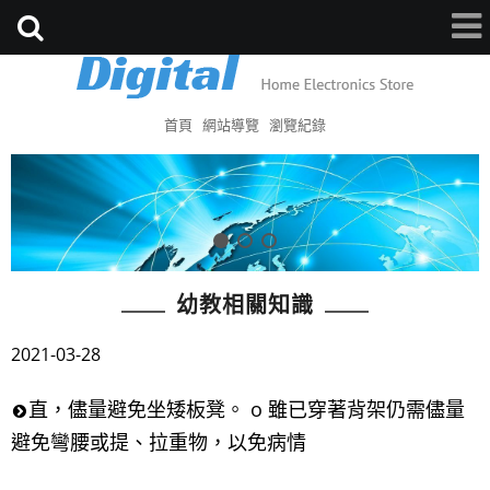
首頁
網站導覽
瀏覽紀錄
幼教相關知識
2021-03-28
直，儘量避免坐矮板凳。 o 雖已穿著背架仍需儘量
避免彎腰或提、拉重物，以免病情