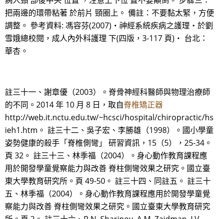
病人頸 部後中央 位置 ，注意上下位 置不要顛倒。 步驟三：
把兩邊的環帶粘著 於前片 頸圈上。 備註：不要黏太緊，方便
調整。 參考資料: 馮容芬(2007)‧神經系統疾病之護理‧於劉
雪娥總校閱，成人內外科護理 下(四版，3-117 頁)‧ 台北：
華杏。
註三十一、謝章優（2003）。脊骨神經科醫師與物理治療師
的不同。2014 年 10 月 8 日，取自
脊椎矯正器
http://web.it.nctu.edu.tw/~hcsci/hospital/chiropractic/hs
ieh1.htm。 註三十二、吳子宏、李勝雄（1998）。國小學童
姿勢健康的殺手「脊椎側彎」 研習資訊，15（5），25-34。
頁 32。 註三十三、林季福（2004）。身心動作教育課程應
用於開發學童覺察能力與改善 脊柱側彎效果之研究。國立臺
東大學教育研究所。頁 49-50。 註三十四、同註五。 註三十
五、林季福（2004）。身心動作教育課程應用於開發學童覺
察能力與改善 脊柱側彎效果之研究。國立臺東大學教育研究