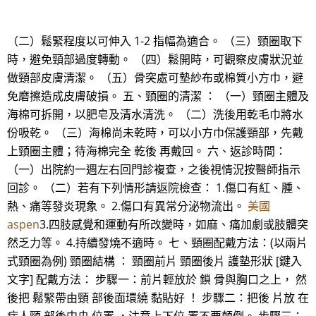
（二）鬆緊程度以可伸入 1-2 指幅為適合。 （三）頸圈取下
時，避免頸部過度轉動。 （四）鬆開時，可觀察皮膚狀況並
做頸部皮膚清潔。 （五）骨突處可墊紗布或棉質小方巾，避
免磨擦造成皮膚破損。 五、頸圈的清潔 ： （一）頸圈主體及
海棉可拆開，以肥皂及清水清洗。 （二）洗後用乾毛巾將水
份吸乾。 （三）海棉尚未乾時，可以小方巾保護頸部，先戴
上頸圈主體；待海棉完全 乾後 再戴回。 六、返診時間：
（一）出院約一週左右回門診複查，之後視情況按醫師指示
回診。 （二）若有下列情形請返院檢查： 1.傷口有紅、腫、
熱、痛等發炎現象。 2.傷口有異常分泌物流出。
美國
aspen
3.四肢感覺和運動有所改變時，如麻、痛加劇或肢體突
然乏力等。 4.持續發燒不適時。 七、頸圈配戴方法：(以兩片
式頸圈為例) 頸圈結構 ： 頸圈前片 頸圈後片 護墊形狀 [鍵入
文字] 配戴方法： 步驟一：前片輕放於 鎖 骨與胸口之上， 然
後把 鬆緊帶由頸 部後面環繞 黏貼好 ！ 步驟二：把後 片放 在