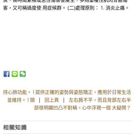
良，長時間累積或急性傷害後產生，多為重複性肌肉骨骼傷
害，又可稱過度使 用症候群。 (二)處理原則： 1. 消炎止痛。
持心肺功能。 l 提供正確的姿勢與姿態矯正，應用於日常生活
並維持。 l 頸
|
回上頁
|
左右肩不平，而且背部左右半
部很明顯凹凸不對稱。心中浮現一個 大疑問？
相關知識