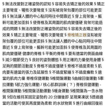
§ 無法改變對正確姿勢的認知 § 容易失去矯正後的效果 § 矯正
主要彎度、犧牲次要彎度 § 沒有被背架包覆的部位可能更歪
斜 § 無法讓人體的中心點同時往中間靠近 § 穿上背架後，軀
幹可能更加歪斜 § 使脊椎及其周圍的肌肉變僵硬 背架可能造
成的問題 § 無法改變對正確姿勢的認知 § 容易失去矯正後的
效果 § 矯正主要彎度、犧牲次要彎度 §
脊椎矯正器
沒有被背
架包覆的部位可能更歪斜 § 無法讓人體的中心點同時往中間
靠近 § 穿上背架後，軀幹可能更加歪斜 § 使脊椎及其周圍的
肌肉變僵硬 健康的脊椎 § 平衡的脊椎 § 要有適當的側面曲線
§ 減少關節受力 § 良好的姿勢體態 § 用正確的力量使用身體 §
足夠的關節活動度 § 脊椎不過度僵硬 § 脊椎不過度柔軟 § 肌
肉要有適當的張力及延展性 § 不過度緊繃 § 不過度癱軟 § 適
當的肌肉力量 脊椎保健運動 §椎間盤運動 §曲線回復運動 §牽
拉運動 §肌力強化運動 / 核心肌群訓練 ( ？ ) 脊椎保健運動 -
椎間盤運動 §椎間盤活動運動 §暖身運動 §椎間盤為一含水物
質 §但在維持某固定姿勢約 20 分鐘後即 呈現果凍狀 §透過適
當的活動可使其再度變為柔軟 的水狀物質 § 進行曲線回復前