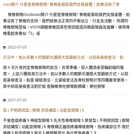
osis)簡介 什麼是脊椎側彎? 脊椎能幫助我們支撐身體，如果沒有了脊
脊椎側彎(Scoliosis)簡介 什麼是脊椎側彎? 脊椎能幫助我們支撐身體，如
果沒有了脊椎的支持，我們就無法正常的平衡站立、行走及活動。 所謂的
脊椎側彎是指，VISTA頸圈脊椎因某些原因造成向側面彎曲及旋轉，使得脊
椎看起來像似「S」或
2022-07-03
方法中，如以多數人的關節炎護膝大型篩檢方式，以前屈身檢查法、鉛
用 X 光片來判定脊椎側彎的狀況，非常準確，但人體須承受輻射線的傷
害。 上述六種檢測方法中，如以多數人的關節炎護膝大型篩檢方式，以前
屈身檢查法、鉛垂 線檢測法、立姿檢查法及脊柱側彎計等四種最常使用。
其中前屈身檢查法對於檢 查胸椎脊柱側彎較精確，脊柱側彎
2021-07-05
型 ( 不明原因型 ) 側彎 非結構型 ( 功能型側彎 ) §
不會造成疼痛 § 神經型側彎 § 先天性脊椎側彎 § 原發型 ( 不明原因型 ) 側彎
非結構型 ( 功能型側彎 ) § 脊椎矯正器因疼痛導致側彎，但疼痛部位不 限於
脊椎 § 肌肉痙攣 § 發炎 § 椎間盤突出 為什麼會疼痛？ §