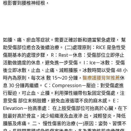
根影響到腰椎神經根，
如腫、痛、瘀血等症狀。需要正確診斷和適當緊急處理， 幫
助受傷部位癒合及後續治療。 (二)處理原則：RICE 是急性受
傷期基本的處理步驟， R：Rest－休息：受傷部位立即停止
活動做適度的休息，避免進一步受傷。 I：Ice－冰敷： 受傷
後立即冰敷，止血、止痛、減輕腫脹。冰敷時間以受傷 48 小
時內為原則，每次冰 敷 15～20 分鐘，
醫療護腰背架推薦
休
息 30 分鐘再繼續。 C：Compression－壓迫：對受傷處進
行壓迫，可止血、止腫。利用彈性繃帶包紮固定受傷處，注
意受傷 部位末梢肢體，避免血液循環不良的麻木感。 E：
Elevation－抬高患處： 在上肢受傷部位可抬高於心臟，在下
肢最好高於骨盆，減少組織液及血液滲 出，減輕發炎，降低
腫脹及疼痛。 二、 慢性傷害的治療 (一)原因：姿勢、習慣不