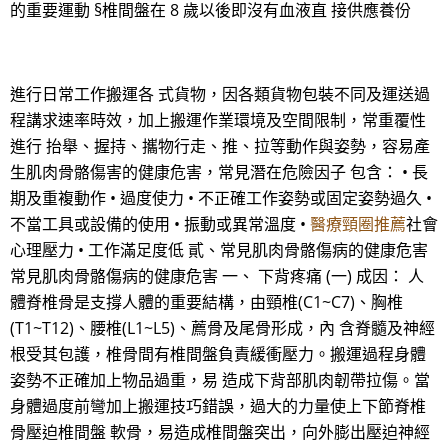
的重要運動 §椎間盤在 8 歲以後即沒有血液直 接供應養份
進行日常工作搬運各 式貨物，因各類貨物包裝不同及運送過
程講求速率時效，加上搬運作業環境及空間限制，常重覆性
進行 抬舉、握持、攜物行走、推、拉等動作與姿勢，容易產
生肌肉骨骼傷害的健康危害，常見潛在危險因子 包含： • 長
期及重複動作 • 過度使力 • 不正確工作姿勢或固定姿勢過久 •
不當工具或設備的使用 • 振動或異常溫度 •
醫療頸圈推薦
社會
心理壓力 • 工作滿足度低 貳、常見肌肉骨骼傷病的健康危害
常見肌肉骨骼傷病的健康危害 一、 下背疼痛 (一) 成因： 人
體脊椎骨是支撐人體的重要結構，由頸椎(C1~C7)、胸椎
(T1~T12)、腰椎(L1~L5)、薦骨及尾骨形成，內 含脊髓及神經
根受其包護，椎骨間有椎間盤負責緩衝壓力。搬運過程身體
姿勢不正確加上物品過重，易 造成下背部肌肉韌帶拉傷。當
身體過度前彎加上搬運技巧錯誤，過大的力量使上下節脊椎
骨壓迫椎間盤 軟骨，易造成椎間盤突出，向外膨出壓迫神經