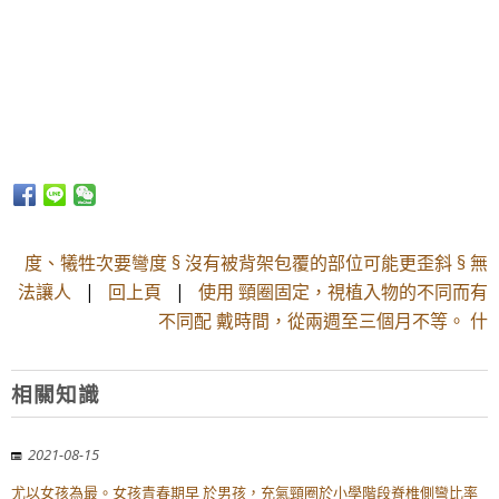
度、犧牲次要彎度 § 沒有被背架包覆的部位可能更歪斜 § 無
法讓人
|
回上頁
|
使用 頸圈固定，視植入物的不同而有
不同配 戴時間，從兩週至三個月不等。 什
相關知識
2021-08-15
尤以女孩為最。女孩青春期早 於男孩，充氣頸圈於小學階段脊椎側彎比率