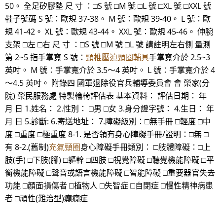
50。 全足矽膠墊 尺 寸 ：□S 號 □M 號 □L 號 □XL 號 □XXL 號
鞋子號碼 S 號：歐規 37-38。 M 號：歐規 39-40。 L 號：歐
規 41-42。 XL 號：歐規 43-44。 XXL 號：歐規 45-46。 伸腕
支架 □左 □右 尺 寸 ：□S 號 □M 號 □L 號 請註明左右側 量測
第 2~5 指手掌寬 S 號：
頸椎壓迫頸圈輔具
手掌寬介於 2.5~3
英吋。 M 號：手掌寬介於 3.5～4 英吋。 L 號：手掌寬介於 4
～4.5 英吋。 附錄四 國軍退除役官兵輔導委員會 會 榮家(分
院) 榮民服務處 特製輪椅評估表 基本資料： 評估日期： 年
月 日 1.姓名： 2.性別： □男 □女 3.身分證字號： 4.生日： 年
月 日 5.診斷: 6.寄送地址： 7.障礙級別：□無手冊 □輕度 □中
度 □重度 □極重度 8-1. 是否領有身心障礙手冊/證明：□無 □
有 8-2.(舊制)
充氣頸圈
身心障礙手冊類別： □肢體障礙：□上
肢(手) □下肢(腳) □軀幹 □四肢 □視覺障礙 □聽覺機能障礙 □平
衡機能障礙 □聲音或語言機能障礙 □智能障礙 □重要器官失去
功能 □顏面損傷者 □植物人 □失智症 □自閉症 □慢性精神病患
者 □頑性(難治型)癲癇症