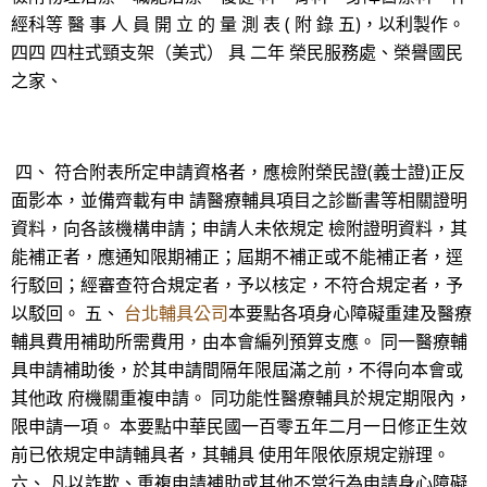
經科等 醫 事 人 員 開 立 的 量 測 表 ( 附 錄 五)，以利製作。
四四 四柱式頸支架（美式） 具 二年 榮民服務處、榮譽國民
之家、
四、 符合附表所定申請資格者，應檢附榮民證(義士證)正反
面影本，並備齊載有申 請醫療輔具項目之診斷書等相關證明
資料，向各該機構申請；申請人未依規定 檢附證明資料，其
能補正者，應通知限期補正；屆期不補正或不能補正者，逕
行駁回；經審查符合規定者，予以核定，不符合規定者，予
以駁回。 五、
台北輔具公司
本要點各項身心障礙重建及醫療
輔具費用補助所需費用，由本會編列預算支應。 同一醫療輔
具申請補助後，於其申請間隔年限屆滿之前，不得向本會或
其他政 府機關重複申請。 同功能性醫療輔具於規定期限內，
限申請一項。 本要點中華民國一百零五年二月一日修正生效
前已依規定申請輔具者，其輔具 使用年限依原規定辦理。
六、 凡以詐欺、重複申請補助或其他不當行為申請身心障礙