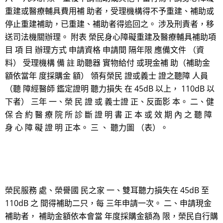
重建或醫療輔具費用補 助者，受理機構得不予重建、補助或
停止重建補助，已重建、補助者得追回之。 涉及刑責者，移
送司法機關辦理。 附表 榮民身心障礙重建及醫療輔具補助項
目 項 目 辦理方式 申請資格 申請間 隔年限 應備文件 （資
料） 受理機構 備 註 助聽器 實物給付 或現金補 助（補助金
額依當年 度採購金 額） 領有榮民 證或義士 證之聽障 人員
（聽 障經醫師 鑑定證明 聽力損失 在 45dB 以上， 110dB 以
下者） 三年 一、榮 民 證 或 義士證 正、反面影 本。 二、健
保 合 約 醫 療 院 所 診 斷 證 明 書 正 本 或 效 期 內 之 聽 障
身 心 障 礙 證 明 正本。 三 、 聽力圖 （表）。
榮民服務 處、榮譽國 民之家 一、雙耳聽力損失在 45dB 至
110dB 之 間得補助二只，每 三年申請一次。 二、申請現金
補助者， 補助金額依本會當 年度採購金額為 限，榮民自行購