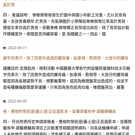
高於男
四、 會議說明： 脊椎側彎易發生於國中與國小年齡之兒童，尤以女孩為
最。女孩青春期早 於男孩，充氣頸圈於小學階段脊椎側彎比率高於男孩、
總發生率亦高於男孩。穿戴脊椎 側彎矯正背架成功與否，除了背架設計製
作精確度外，夜間是否持續穿著，是 為關鍵之一。因此，國
2022-09-11
賴宇亮表示，除了因意外造成的腰背痛，如車禍、跌倒等，大部分的腰背
護腰目的 支撐肌肉、限制活動 中國醫藥大學新竹附設醫院復健科找主任賴
宇亮表示，除了因意外造成的腰背痛，如車禍、跌倒等，大部分的腰背痛
都是因為長期姿勢不良、頻繁搬重物，或因為椎間盤突出造成的，但並不
是每種腰痛都需要穿護腰，只有因為急性肌肉拉傷、椎間盤突出、嚴重
2022-04-05
者，應檢附榮民證(義士證)正反面影本，並備齊載有申 請醫療輔具
四、 符合附表所定申請資格者，應檢附榮民證(義士證)正反面影本，並備齊
載有申 請醫療輔具項目之診斷書等相關證明資料，向各該機構申請；申請
人未依規定 檢附證明資料，其能補正者，應通知限期補正；屆期不補正或