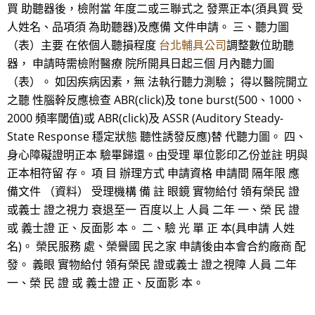
買 助聽器後，檢附當 年度二或三聯式之 發票正本(須具買 受
人姓名、品項須 為助聽器)及應備 文件申請。 三、聽力圖
（表）主要 在依個人聽損程度
台北輔具公司
調整數位助聽
器， 申請時需檢附醫療 院所開具日起三個 月內聽力圖
（表）。 如因疾病因素，無 法執行聽力測驗； 得以醫院開立
之聽 性腦幹反應檢查 ABR(click)及 tone burst(500、1000、
2000 頻率閾值)或 ABR(click)及 ASSR (Auditory Steady-
State Response 穩定狀態 聽性誘發反應)替 代聽力圖。 四、
身心障礙證明正本 驗畢歸還。由受理 單位影印乙份並註 明與
正本相符留 存。 項 目 辦理方式 申請資格 申請間 隔年限 應
備文件 （資料） 受理機構 備 註 眼鏡 實物給付 領有榮民 證
或義士 證之視力 衰退至一 百度以上 人員 二年 一、榮 民 證
或 義士證 正、反面影 本。 二、驗 光 單 正 本(具申請 人姓
名)。 榮民服務 處、榮譽國 民之家 申請後由本會合約廠商 配
發。 義眼 實物給付 領有榮民 證或義士 證之視障 人員 二年
一、榮 民 證 或 義士證 正、反面影 本。