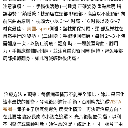
注意事項。 一、手術後活動 (一)睡覺 正確姿勢 重點說明 錯
誤姿勢 平躺睡覺：枕頭店在頸部 非頭部，高度以不使頸部 向
前屈曲為原則。 枕頭大小以 3～4 吋高、16 吋長以及 6～7
吋寬最佳。
美國aspen
側睡：墊枕頭保持頭、頸 部及脊柱在
自然平行的 姿勢。 (二)翻身：手術後回病房，每個 2～3 小時
需翻身一次，以防止褥瘡。翻身 時，一邊膝蓋彎曲、腳用
力，手抓床欄輔助側翻，並注意肩與臀同時 翻轉，避免腰部
局部扭轉翻身，如此可減輕數後疼痛。
治療方法 ● 觀察：每個病患情形不能完全類比，除非 是惡化
速率最快的側彎，發現後即進行手 術，否則應先追蹤
VISTA
頸圈
一陣子並了解其側彎角 度變化情形，再決定治療方向。
在此要建 議家長應將小孩之追蹤 X- 光片複製並保 留，以利
不同醫院或醫師判斷。須注意的 是，統計上，同一張片子由