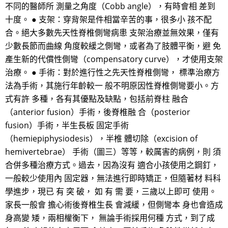
不同的醫師所 測量之角度（Cobb angle），有時會相 差到
十度。 ● 支架：穿背架是件相當辛苦的事，很多小 孩不配
合。絕大多數先天性脊椎側彎病患 支架治療並無效果，僅有
少數長節而曲線 角度較緩之側彎，或者為了肢體平衡，避 免
產生新的代償性側彎（compensatory curve），才使用支架
治療。 ● 手術：對於進行性之先天性脊椎側彎， 標準治療方
法為手術，其施行年齡較一 般不明原因性脊椎側彎要小。方
式有許 多種，各有其優點及缺點，包括前脊柱 融合
（anterior fusion）手術，後脊椎融 合（posterior
fusion）手術，半生長板 固定手術
（hemiepiphysiodesis），半椎 體切除（excision of
hemivertebrae） 手術（圖三）等等，較厲害的病例，則 須
合併多種治療方式。過去，因為沒有 適合小孩使用之鋼釘，
一般較少使用內 固定器，無法進行即時矯正，但隨著材 料科
學進步，現已 有 突 破， 如 有 需 要，三歲以上即可 使用。
家長一般會 擔心術後脊椎生長 會減緩，但側彎本 身也會造成
身高變 矮，兩相權衡下， 無論手術採用何種 方式，到了成