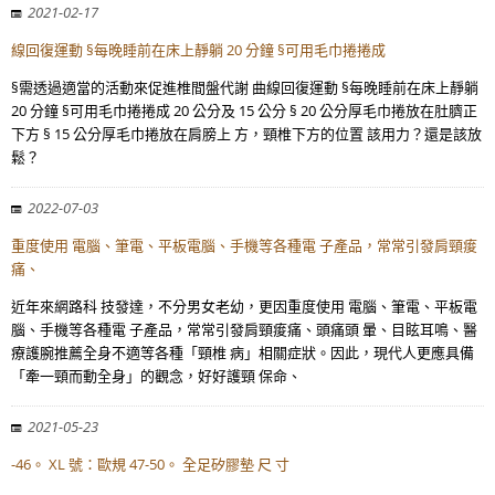
2021-02-17
線回復運動 §每晚睡前在床上靜躺 20 分鐘 §可用毛巾捲捲成
§需透過適當的活動來促進椎間盤代謝 曲線回復運動 §每晚睡前在床上靜躺
20 分鐘 §可用毛巾捲捲成 20 公分及 15 公分 § 20 公分厚毛巾捲放在肚臍正
下方 § 15 公分厚毛巾捲放在肩膀上 方，頸椎下方的位置 該用力？還是該放
鬆？
2022-07-03
重度使用 電腦、筆電、平板電腦、手機等各種電 子產品，常常引發肩頸痠
痛、
近年來網路科 技發達，不分男女老幼，更因重度使用 電腦、筆電、平板電
腦、手機等各種電 子產品，常常引發肩頸痠痛、頭痛頭 暈、目眩耳鳴、醫
療護腕推薦全身不適等各種「頸椎 病」相關症狀。因此，現代人更應具備
「牽一頸而動全身」的觀念，好好護頸 保命、
2021-05-23
-46。 XL 號：歐規 47-50。 全足矽膠墊 尺 寸