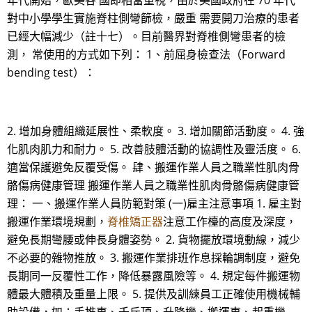
年代開始，歐美各 國即相當重視，由於美國政府在 70 年代
對中小學學生實施脊柱側彎篩檢，嚴重 需要開刀治療的患者
已經大幅減少（註十七）。目前醫界對脊椎側彎患者的檢
測， 常使用的方式如下列： 1、前屈身檢查法（Forward
bending test）：
2. 增加身體組織延展性、柔軟度。 3. 增加關節活動度。 4. 強
化肌肉肌力和耐力。 5. 改善肢體活動的協調性及靈活度。 6.
適當保護避免反覆受傷。 肆、搬運作業人員之職業性肌肉骨
骼傷病健康管理 搬運作業人員之職業性肌肉骨骼傷病健康管
理： 一、搬運作業人員防範對策 (一)雇主注意事項 1. 雇主對
搬運作業環境規劃，
脊椎矯正器
注意工作檯的高度及深度，
避免長期彎腰或伸長身體姿勢。 2. 貨物擺放環境動線，減少
不必要的雜物推放。 3. 搬運作業排班作息採輪調制度，避免
長期同一反覆性工作，降低暴露風險等。 4. 規定每件搬運物
體最大體積及重量上限。 5. 提供及訓練員工正確使用機械輔