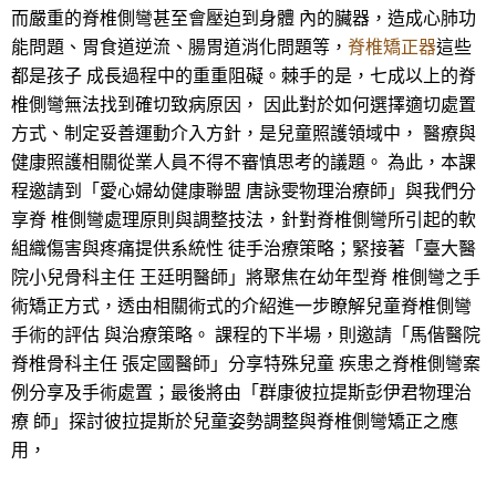
而嚴重的脊椎側彎甚至會壓迫到身體 內的臟器，造成心肺功
能問題、胃食道逆流、腸胃道消化問題等，
脊椎矯正器
這些
都是孩子 成長過程中的重重阻礙。棘手的是，七成以上的脊
椎側彎無法找到確切致病原因， 因此對於如何選擇適切處置
方式、制定妥善運動介入方針，是兒童照護領域中， 醫療與
健康照護相關從業人員不得不審慎思考的議題。 為此，本課
程邀請到「愛心婦幼健康聯盟 唐詠雯物理治療師」與我們分
享脊 椎側彎處理原則與調整技法，針對脊椎側彎所引起的軟
組織傷害與疼痛提供系統性 徒手治療策略；緊接著「臺大醫
院小兒骨科主任 王廷明醫師」將聚焦在幼年型脊 椎側彎之手
術矯正方式，透由相關術式的介紹進一步瞭解兒童脊椎側彎
手術的評估 與治療策略。 課程的下半場，則邀請「馬偕醫院
脊椎骨科主任 張定國醫師」分享特殊兒童 疾患之脊椎側彎案
例分享及手術處置；最後將由「群康彼拉提斯彭伊君物理治
療 師」探討彼拉提斯於兒童姿勢調整與脊椎側彎矯正之應
用，