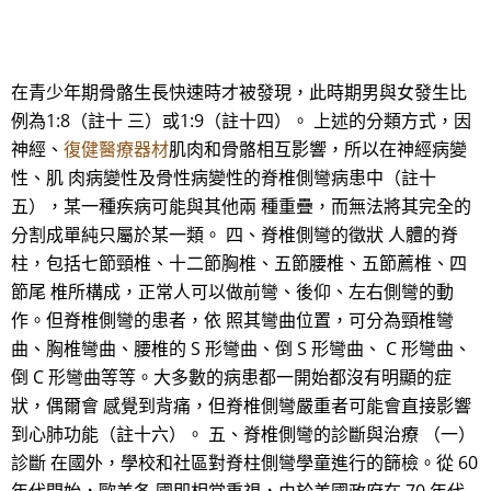
在青少年期骨骼生長快速時才被發現，此時期男與女發生比
例為1:8（註十 三）或1:9（註十四）。 上述的分類方式，因
神經、
復健醫療器材
肌肉和骨骼相互影響，所以在神經病變
性、肌 肉病變性及骨性病變性的脊椎側彎病患中（註十
五），某一種疾病可能與其他兩 種重疊，而無法將其完全的
分割成單純只屬於某一類。 四、脊椎側彎的徵狀 人體的脊
柱，包括七節頸椎、十二節胸椎、五節腰椎、五節薦椎、四
節尾 椎所構成，正常人可以做前彎、後仰、左右側彎的動
作。但脊椎側彎的患者，依 照其彎曲位置，可分為頸椎彎
曲、胸椎彎曲、腰椎的 S 形彎曲、倒 S 形彎曲、 C 形彎曲、
倒 C 形彎曲等等。大多數的病患都一開始都沒有明顯的症
狀，偶爾會 感覺到背痛，但脊椎側彎嚴重者可能會直接影響
到心肺功能（註十六）。 五、脊椎側彎的診斷與治療 （一）
診斷 在國外，學校和社區對脊柱側彎學童進行的篩檢。從 60