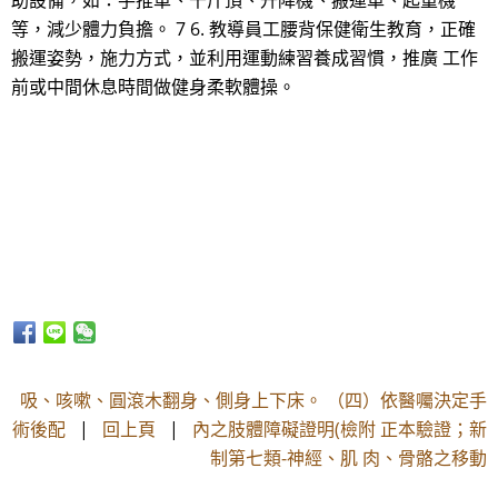
助設備，如：手推車、千斤頂、升降機、搬運車、起重機
等，減少體力負擔。 7 6. 教導員工腰背保健衛生教育，正確
搬運姿勢，施力方式，並利用運動練習養成習慣，推廣 工作
前或中間休息時間做健身柔軟體操。
吸、咳嗽、圓滾木翻身、側身上下床。 （四）依醫囑決定手
術後配
|
回上頁
|
內之肢體障礙證明(檢附 正本驗證；新
制第七類-神經、肌 肉、骨骼之移動