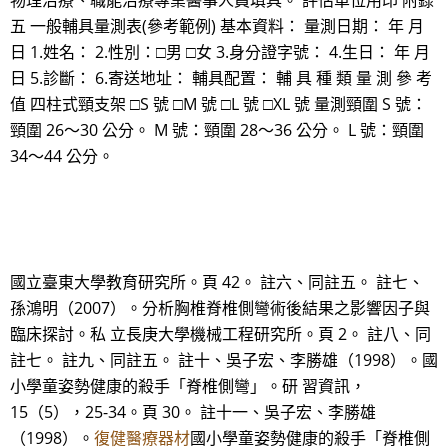
物理治療、職能治療專業醫事人員填具。 評估單位用印 附錄
五 一般輔具量測表(參考範例) 基本資料： 量測日期： 年 月
日 1.姓名： 2.性別：□男 □女 3.身分證字號： 4.生日： 年 月
日 5.診斷： 6.寄送地址： 輔具配置： 輔 具 種 類 量 測 參 考
值 四柱式頸支架 □S 號 □M 號 □L 號 □XL 號 量測頸圍 S 號：
頸圍 26～30 公分。 M 號：頸圍 28～36 公分。 L 號：頸圍
34～44 公分。
國立臺東大學教育研究所。頁 42。 註六、同註五。 註七、
孫鴻明（2007）。分析胸椎脊椎側彎術後結果之影響因子與
臨床探討。私 立長庚大學機械工程研究所。頁 2。 註八、同
註七。 註九、同註五。 註十、吳子宏、李勝雄（1998）。國
小學童姿勢健康的殺手「脊椎側彎」。研 習資訊，
15（5），25-34。頁 30。 註十一、吳子宏、李勝雄
（1998）。
復健醫療器材
國小學童姿勢健康的殺手「脊椎側