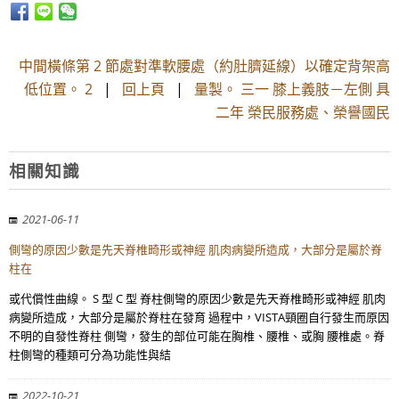
中間橫條第 2 節處對準軟腰處（約肚臍延線）以確定背架高
低位置。 2
|
回上頁
|
量製。 三一 膝上義肢－左側 具
二年 榮民服務處、榮譽國民
相關知識
2021-06-11
側彎的原因少數是先天脊椎畸形或神經 肌肉病變所造成，大部分是屬於脊
柱在
或代償性曲線。 S 型 C 型 脊柱側彎的原因少數是先天脊椎畸形或神經 肌肉
病變所造成，大部分是屬於脊柱在發育 過程中，VISTA頸圈自行發生而原因
不明的自發性脊柱 側彎，發生的部位可能在胸椎、腰椎、或胸 腰椎處。脊
柱側彎的種類可分為功能性與結
2022-10-21