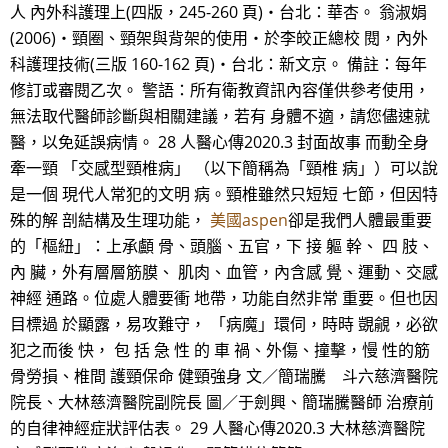
人 內外科護理上(四版，245-260 頁)‧台北：華杏。 翁淑娟
(2006)‧頸圈、頸架與背架的使用‧於李皎正總校 閱，內外
科護理技術(三版 160-162 頁)‧台北：新文京。 備註：每年
修訂或審閱乙次。 警語：所有衛教資訊內容僅供參考使用，
無法取代醫師診斷與相關建議，若有 身體不適，請您儘速就
醫，以免延誤病情。 28 人醫心傳2020.3 封面故事 而動全身
牽一頸 「交感型頸椎病」 （以下簡稱為「頸椎 病」）可以說
是一個 現代人常犯的文明 病。頸椎雖然只短短 七節，但因特
殊的解 剖結構及生理功能，
美國aspen
卻是我們人體最重要
的「樞紐」：上承顱 骨、頭腦、五官，下 接 軀 幹、 四 肢、
內 臟，外有層層筋膜、 肌肉、血管，內含感 覺、運動、交感
神經 通路。位處人體要衝 地帶，功能自然非常 重要。但也因
目標過 於顯露，易攻難守， 「病魔」環伺，時時 覬覦，必欲
犯之而後 快， 包 括 急 性 的 車 禍、外傷、撞擊，慢 性的筋
骨勞損、椎間 護頸保命 健頸強身 文／簡瑞騰 斗六慈濟醫院
院長、大林慈濟醫院副院長 圖／于劍興、簡瑞騰醫師 治療前
的自律神經症狀評估表。 29 人醫心傳2020.3 大林慈濟醫院