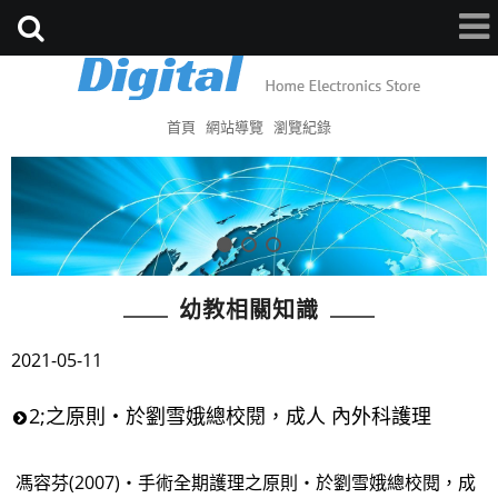
首頁
網站導覽
瀏覽紀錄
幼教相關知識
2021-05-11
2;之原則‧於劉雪娥總校閱，成人 內外科護理
馮容芬(2007)‧手術全期護理之原則‧於劉雪娥總校閱，成