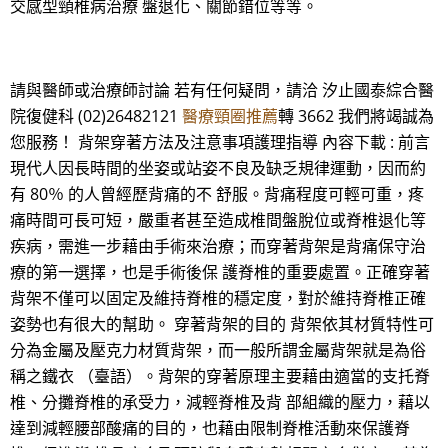
交感型頸椎病治療 盤退化、關節錯位等等。
請與醫師或治療師討論 若有任何疑問，請洽 汐止國泰綜合醫
院復健科 (02)26482121
醫療頸圈推薦
轉 3662 我們將竭誠為
您服務！ 背架穿著方法及注意事項護理指導 內容下載 : 前言
現代人因長時間的坐姿或站姿不良及缺乏規律運動，因而約
有 80％ 的人曾經歷背痛的不 舒服。背痛程度可輕可重，疼
痛時間可長可短，嚴重者甚至造成椎間盤脫位或脊椎退化等
疾病，需進一步藉由手術來治療；而穿著背架是背痛保守治
療的第一選擇，也是手術後保 護脊椎的重要處置。正確穿著
背架不僅可以固定及維持脊椎的穩定度，對於維持脊椎正確
姿勢也有很大的幫助。 穿著背架的目的 背架依其材質特性可
分為金屬及壓克力材質背架，而一般所謂金屬背架就是為俗
稱之鐵衣 （臺語）。背架的穿著原理主要藉由適當的支托脊
椎、分攤脊椎的承受力，減輕脊椎及背 部組織的壓力，藉以
達到減輕腰部酸痛的目的，也藉由限制脊椎活動來保護脊