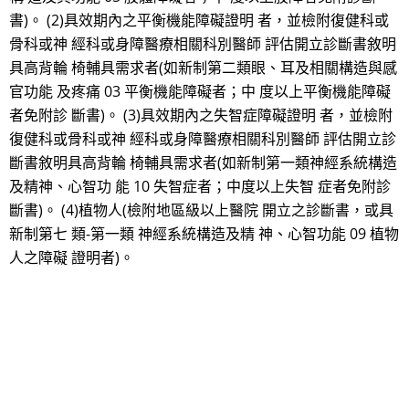
書)。 (2)具效期內之平衡機能障礙證明 者，並檢附復健科或
骨科或神 經科或身障醫療相關科別醫師 評估開立診斷書敘明
具高背輪 椅輔具需求者(如新制第二類眼、耳及相關構造與感
官功能 及疼痛 03 平衡機能障礙者；中 度以上平衡機能障礙
者免附診 斷書)。 (3)具效期內之失智症障礙證明 者，並檢附
復健科或骨科或神 經科或身障醫療相關科別醫師 評估開立診
斷書敘明具高背輪 椅輔具需求者(如新制第一類神經系統構造
及精神、心智功 能 10 失智症者；中度以上失智 症者免附診
斷書)。 (4)植物人(檢附地區級以上醫院 開立之診斷書，或具
新制第七 類-第一類 神經系統構造及精 神、心智功能 09 植物
人之障礙 證明者)。