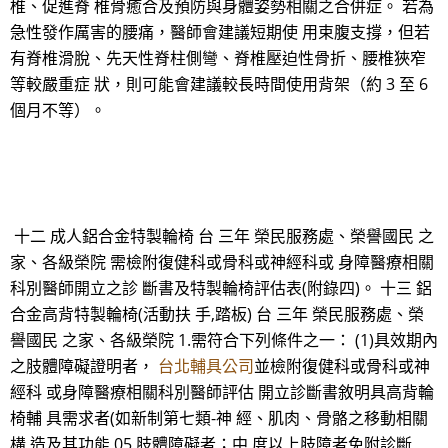
椎、促進脊 椎骨癒合及預防與身體姿勢相關之合併症。 若為
急性發作厲害的腰痛，醫師會建議短期使 用束腹支撐，但若
有脊椎滑脫、先天性脊柱側彎、脊椎壓迫性骨折、腰椎狹窄
等較嚴重症 狀，則可能會建議較長時間使用背架（約 3 至 6
個月不等）。
十二 成人鋁合金特製輪椅 台 三年 榮民服務處、榮譽國民 之
家、各級榮院 需檢附復健科或骨科或神經科或 身障醫療相關
科別醫師開立之診 斷書及特製輪椅評估表(附錄四)。 十三 鋁
合金高背特製輪椅(活動扶 手,踏板) 台 三年 榮民服務處、榮
譽國民 之家、各級榮院 1.需符合下列條件之一： (1)具效期內
之肢體障礙證明者，
台北輔具公司
並檢附復健科或骨科或神
經科 或身障醫療相關科別醫師評估 開立診斷書敘明具高背輪
椅輔 具需求者(如新制第七類-神 經、肌肉、骨骼之移動相關
構 造及其功能 05 肢體障礙者；中 度以上肢障者免附診斷