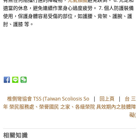
有無任何阻擋行進的障礙物，
充氣頸圈
避免跌倒。 6. 充足和
適當的休息，避免連續作業身心過度疲勞。 7. 個人防護裝備
使用，保護身體容易受傷的部位，如護腰、背架、護腕、護
肘、護膝 等。
椎側彎協會 TSS (Taiwan Scoliosis So
|
回上頁
|
台 三
年 榮民服務處、榮譽國民 之家、各級榮院 具效期內之肢體障
礙(
相關知識