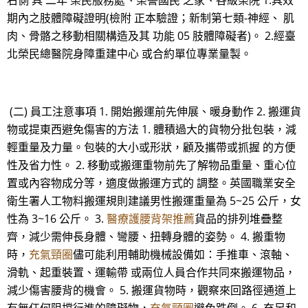
右側 具 二年 榮民服務處、榮譽國民 之家、各級榮院 1.具效
期內之肢體障礙證明(檢附 正本驗證；新制第七類-神經、 肌
肉、骨骼之移動相關構造及其 功能 05 肢體障礙者)。 2.經臺
北榮民總醫院身障重建中心 或合約單位專業量製。
(二) 員工注意事項 1. 開始搬運前先伸展、暖身動作 2. 搬運貨
物或提東西避免傷害的方法 1. 體積過大的貨物分批包裝，減
輕重量及力量。包裝的大小或形狀，顧及攜帶或抓握 的方便
性及省力性。 2. 移動或搬運重物前先了解物品重量、重心位
置或內容物成分等，適度做搬運方式的 調整。英國職業安全
衛生署人工物料搬運規則建議男性搬運重量為 5~25 公斤，女
性為 3~16 公斤。 3.
醫療護腰背架推薦
貨品的排列堆疊整
齊，減少需伸長身體、彎腰、扭轉身體的姿勢。 4. 搬重物
時，
充氣頸圈
儘可能利用輔助機械設備如：手推車、滾軸、
滑軌、起重裝置、運輸帶 或兩位人員合作共同來搬運物品，
減少傷害腰背的機會。 5. 搬運貨物時，觀察來回路徑通道上