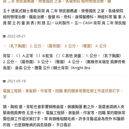
具 二年 榮民服務處、榮譽國民 之家、各級榮院 檢附物理治療、職
五十 透氣式騎士泰勒背架 具 二年 榮民服務處、榮譽國民 之家、各級榮院
檢附物理治療、職能治療、復健 科、骨科、身障醫療科、神經科等 醫 事 人
員 開 立 的 量 測 表 ( 附 錄 五)，以利製作。 五一 CASH 背架 具 二年 榮民服
2022-09-21
，（乳下胸圍） 2. 公分，（腸骨圍） 3. 公分，（臀圍） 4. 公分
背型：（ ）A.正常 （ ）B.駝背 （ ）C.其他 測量： 1. 公分，（乳下胸圍）
2. 公分，（腸骨圍） 3. 公分，（臀圍） 4. 公分，（薦椎骨末端至 肩胛骨脊
長度） 身高 公分，體重 公斤 □騎士背架（Knight Bra
2021-05-18
電腦工程師、美髮師、作家等，因職 業的關係常需低頭工作或伏案打字，
常
頸、胸相 連，背駝也會影響頸椎曲度，做擴胸運 動之外，我還會請病人夾
緊兩側肩胛骨 五至十秒。 電腦工程師、美髮師、作家等，因職 業的關係常
需低頭工作或伏案打字，常 有頸椎相關毛病。許多牙醫或身為骨外 科醫師
的我，也是頸椎病的高危險群。 平日看診