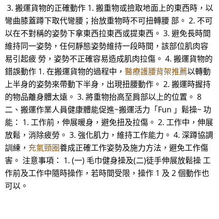
3. 搬運貨物的正確動作 1. 搬重物或撿取地面上的東西時，以
彎曲膝蓋蹲下取代彎腰；抬放重物時不可扭轉腰 部。 2. 不可
以在不對稱的姿勢下拿東西拉東西或提東西。 3. 避免長時間
維持同一姿勢，任何靜態姿勢維持一段時間，該部位肌肉容
易引起疲 勞，姿勢不正確容易造成肌肉拉傷。 4. 搬運貨物的
錯誤動作 1. 在搬運貨物的過程中，
醫療護腰背架推薦
以轉動
上半身的姿勢來帶動下半身，出現扭腰動作。 2. 搬運時握持
的物品離身體太遠。 3. 將重物抬高至肩部以上的位置。 8
二、搬運作業人員健康體能促進~搬運活力「Fun 」鬆操~ 功
能： 1. 工作前，伸展暖身，避免扭及拉傷。 2. 工作中，伸展
放鬆，消除疲勞。 3. 強化肌力，維持工作能力。 4. 深蹲協調
訓練，
充氣頸圈
養成正確工作姿勢及施力方法，避免工作傷
害。 注意事項： 1. (一) 毛巾健身操及(二)徒手伸展放鬆操 工
作前及工作中隨時操作，若時間受限，操作 1 及 2 個動作也
可以。