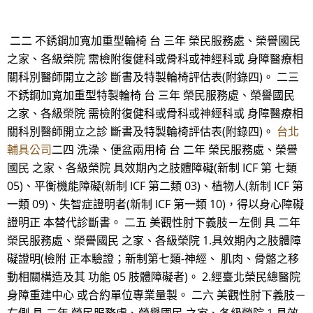
二二 不銹鋼加寬加重型輪椅 台 三年 榮民服務處、榮譽國民
之家、各級榮院 需檢附復健科或骨科或神經科或 身障醫療相
關科別醫師開立之診 斷書及特製輪椅評估表(附錄四)。 二三
不銹鋼加寬加重型特製輪椅 台 三年 榮民服務處、榮譽國民
之家、各級榮院 需檢附復健科或骨科或神經科或 身障醫療相
關科別醫師開立之診 斷書及特製輪椅評估表(附錄四)。
台北
輔具公司
二四 洗澡、便盆兩用椅 台 二年 榮民服務處、榮譽
國民 之家、各級榮院 具效期內之肢體障礙(新制 ICF 第 七類
05)、平衡機能障礙(新制 ICF 第二類 03)、植物人(新制 ICF 第
一類 09)、失智症證明者(新制 ICF 第一類 10)，得以身心障礙
證明正 本替代診斷書。 二五 美觀性肘下義肢－左側 具 二年
榮民服務處、榮譽國民 之家、各級榮院 1.具效期內之肢體障
礙證明(檢附 正本驗證；新制第七類-神經、 肌肉、骨骼之移
動相關構造及其 功能 05 肢體障礙者)。 2.經臺北榮民總醫院
身障重建中心 或合約單位專業量製。 二六 美觀性肘下義肢－