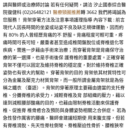
請與醫師或治療師討論 若有任何疑問，請洽 汐止國泰綜合醫
院復健科 (02)26482121
醫療頸圈推薦
轉 3662 我們將竭誠為
您服務！ 背架穿著方法及注意事項護理指導 內容下載 : 前言
現代人因長時間的坐姿或站姿不良及缺乏規律運動，因而約
有 80％ 的人曾經歷背痛的不 舒服。背痛程度可輕可重，疼
痛時間可長可短，嚴重者甚至造成椎間盤脫位或脊椎退化等
疾病，需進一步藉由手術來治療；而穿著背架是背痛保守治
療的第一選擇，也是手術後保 護脊椎的重要處置。正確穿著
背架不僅可以固定及維持脊椎的穩定度，對於維持脊椎正確
姿勢也有很大的幫助。 穿著背架的目的 背架依其材質特性可
分為金屬及壓克力材質背架，而一般所謂金屬背架就是為俗
稱之鐵衣 （臺語）。背架的穿著原理主要藉由適當的支托脊
椎、分攤脊椎的承受力，減輕脊椎及背 部組織的壓力，藉以
達到減輕腰部酸痛的目的，也藉由限制脊椎活動來保護脊
椎、促進脊 椎骨癒合及預防與身體姿勢相關之合併症。 若為
急性發作厲害的腰痛，醫師會建議短期使 用束腹支撐，但若
有脊椎滑脫、先天性脊柱側彎、脊椎壓迫性骨折、腰椎狹窄