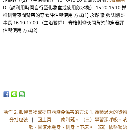
示範教學(2) （主治醫師） 15:10-15:20 交流與討論
充氣頸圈
D（請利用時間自行至化妝室或使用飲水機） 15:20-16:10 脊
椎側彎夜間背架的穿著評估與使用 方式(1) 永野 徹 張誌剛 理
事長 16:10-17:00 （主治醫師） 脊椎側彎夜間背架的穿著評
估與使用 方式(2)
動作 2. 搬運貨物或提東西避免傷害的方法 1. 體積過大的貨物
分批包裝
|
回上頁
|
應剃薙。 （三）學習深呼吸、咳
嗽、圓滾木翻身、側身上下床。 （四）依醫囑決