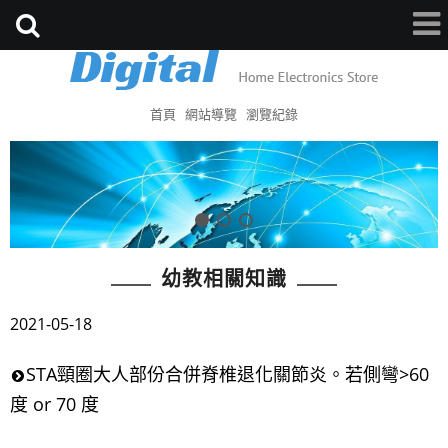
首頁
網站導覽
瀏覽紀錄
幼教相關知識
2021-05-18
STA頸圈大人部份合併脊椎退化關節炎。若側彎>60
度 or 70 度