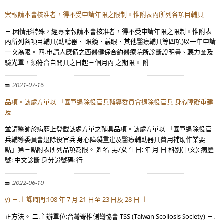
案報請本會核准者，得不受申請年限之限制。惟附表內所列各項目輔具
三.因情形特殊，經專案報請本會核准者，得不受申請年限之限制。惟附表
內所列各項目輔具(助聽器、 眼鏡、義眼、其他醫療輔具等四項)以一年申請
一次為限。 四.申請人應備之西醫健保合約醫療院所診斷證明書、聽力圖及
驗光單，須符合自開具之日起三個月內 之期限。 附
2021-07-16
品項。該處方單以 「國軍退除役官兵輔導委員會退除役官兵 身心障礙重建
及
並請醫師於病歷上登載該處方單之輔具品項。該處方單以 「國軍退除役官
兵輔導委員會退除役官兵 身心障礙重建及醫療輔助器具費用補助作業要
點」第三點附表所列品項為限。 姓名: 男/女 生日: 年 月 日 科別(中文): 病歷
號: 中文診斷 身分證號碼: 行
2022-06-10
y) 三.上課時間:108 年 7 月 21 日至 23 日及 28 日 上
正方法。 二.主辦單位:台灣脊椎側彎協會 TSS (Taiwan Scoliosis Society) 三.