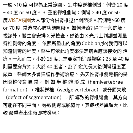
一般 <10 度 可視為正常範圍。 2. 中度脊椎側彎：側彎 20 度
~ 40 度 or 50 度。 3. 重度脊椎側彎：側彎 > 40 度 or 50
度,
VISTA頸圈
大人部份合併脊椎退化關節炎。若側彎>60 度
or 70 度, 常造成心肺功能障礙。 如何治療? 除了一般的觸、
視診外，醫生會安排 X 光檢查，然後由 X 光片上判讀並測量
脊椎側彎的角度， 依照所量出的角度(Cobb angle)我們可以
知道側彎的程度，醫生可依此角度來決定病患應該接受的 治
療。一般而言，小於 25 度只需要定期追蹤觀察；25 至 40 度
則需要穿背架；大於 40 度者，為了 避免長大後側彎程度更
嚴重，醫師大多會建議作手術治療。 先天性脊椎側彎指的是
因脊椎發育 異 常， 例 如 半 椎 體 形 成（hemivertebrae
formation），椎狀脊椎（wedge vertebrae） 或分節失敗
（defect of segmentation），所 導致的脊椎彎曲，其方向
可能在不同平面， 導致側彎或駝背等，其症狀差異頗大，比
較 嚴重者出生時即被發現；