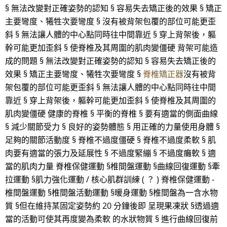
§ 無法改變對正確姿勢的認知 § 容易失去矯正後的效果 § 矯正
主要彎度、犧牲次要彎度 § 沒有被背架包覆的部位可能更歪
斜 § 無法讓人體的中心點同時往中間靠近 § 穿上背架後，軀
幹可能更加歪斜 § 使脊椎及其周圍的肌肉變僵硬 背架可能造
成的問題 § 無法改變對正確姿勢的認知 § 容易失去矯正後的
效果 § 矯正主要彎度、犧牲次要彎度 §
脊椎矯正器
沒有被背
架包覆的部位可能更歪斜 § 無法讓人體的中心點同時往中間
靠近 § 穿上背架後，軀幹可能更加歪斜 § 使脊椎及其周圍的
肌肉變僵硬 健康的脊椎 § 平衡的脊椎 § 要有適當的側面曲線
§ 減少關節受力 § 良好的姿勢體態 § 用正確的力量使用身體 §
足夠的關節活動度 § 脊椎不過度僵硬 § 脊椎不過度柔軟 § 肌
肉要有適當的張力及延展性 § 不過度緊繃 § 不過度癱軟 § 適
當的肌肉力量 脊椎保健運動 §椎間盤運動 §曲線回復運動 §牽
拉運動 §肌力強化運動 / 核心肌群訓練 ( ？ ) 脊椎保健運動 -
椎間盤運動 §椎間盤活動運動 §暖身運動 §椎間盤為一含水物
質 §但在維持某固定姿勢約 20 分鐘後即 呈現果凍狀 §透過適
當的活動可使其再度變為柔軟 的水狀物質 § 進行曲線回復前