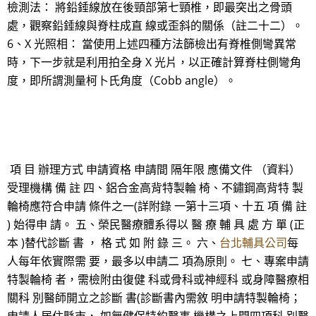
檢測法： 將鉛錘線放在後頸部第七頸椎，即最突出之骨頭
處，觀察鉛錘線與脊柱成直 線或歪斜的關係（註二十二）。
6、X 光照相： 當使用上述四種方法篩檢出有脊椎側彎異常
時，下一步就是利用拍全身 X 光片，以正確計算脊柱側彎角
度，即所謂測量柯卜氏角度（Cobb angle）。
項 目 辦理方式 申請資格 申請間 隔年限 應備文件 （資料）
受理機構 備 註 四、鋁合金高背特製輪 椅、不鏽鋼高背特 製
輪椅應符合申請 條件之一(詳附錄 一第十三項、十五 項 備 註
) 始得申 請。 五、榮民醫療體系得以 醫 療 輔 具 處 方 單 (正
本 )替代診斷 書 ， 格 式 如 附 錄 三。 六、
台北輔具公司
每
人每年依實際需 要，最多以申請二 項為原則。 七、專案申請
特製輪椅 者，需檢附由復健 科或骨科或神經科 或身障醫療相
關科 別醫師開立之診斷 書(診斷書內需敘 明申請特製輪椅；