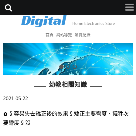
首頁
網站導覽
瀏覽紀錄
幼教相關知識
2021-05-22
§ 容易失去矯正後的效果 § 矯正主要彎度、犧牲次
要彎度 § 沒