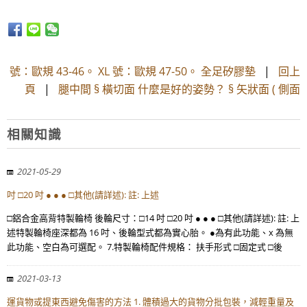
號：歐規 43-46。 XL 號：歐規 47-50。 全足矽膠墊
|
回上
頁
|
腿中間 § 橫切面 什麼是好的姿勢？ § 矢狀面 ( 側面
相關知識
2021-05-29
吋 □20 吋 ● ● ● □其他(請詳述): 註: 上述
□鋁合金高背特製輪椅 後輪尺寸：□14 吋 □20 吋 ● ● ● □其他(請詳述): 註: 上
述特製輪椅座深都為 16 吋、後輪型式都為實心胎。 ●為有此功能、x 為無
此功能、空白為可選配。 7.特製輪椅配件規格： 扶手形式 □固定式 □後
2021-03-13
運貨物或提東西避免傷害的方法 1. 體積過大的貨物分批包裝，減輕重量及