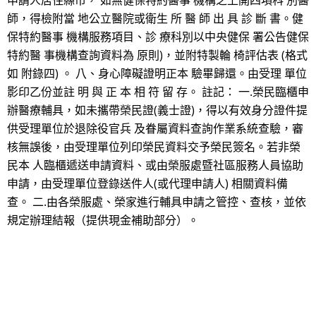
申請人居住縣市， 如無健保特約醫事 機構之上開四項科 別醫
師，得檢附當 地公立醫院或衛生 所 醫 師 出 具 診 斷 書。健
保特約醫事 機構服務項目、診 療科別以中央健保 署公告健保
特約醫 事機構查詢資料為 原則)，並附特製輪 椅評估表 (格式
如 附錄四) 。 八、身心障礙證明正本 驗畢歸還。由受理 單位
影印乙份並註 明 與 正 本 相 符 留 存。 註記： 一.榮民臨櫃申
辦醫療輔具，如未攜帶榮民證(義士證)，得以有效身分證件提
供受理單位於退除役官兵 及眷屬資料查詢作業系統查驗，審
核無誤後，由受理單位列印榮民資料交予榮民簽名。若非榮
民本 人臨櫃遞送申請資料、或由榮服處暨社區服務人員協助
申請，由受理單位登錄送件人(或代理申請人) 相關資料備
查。 二.由各榮服處、榮家進行輔具申請之管控、查核，並依
規定辦理結報（提供現金補助部分）。