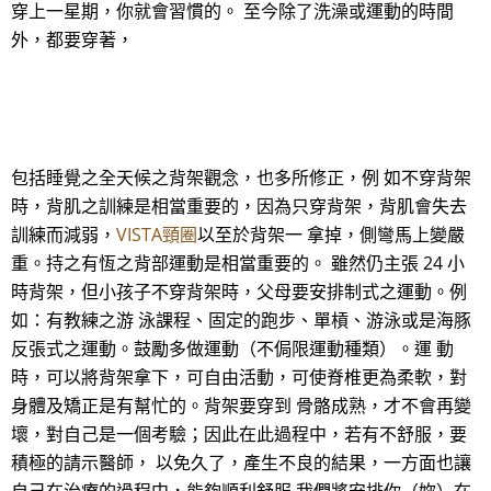
穿上一星期，你就會習慣的。 至今除了洗澡或運動的時間
外，都要穿著，
包括睡覺之全天候之背架觀念，也多所修正，例 如不穿背架
時，背肌之訓練是相當重要的，因為只穿背架，背肌會失去
訓練而減弱，
VISTA頸圈
以至於背架一 拿掉，側彎馬上變嚴
重。持之有恆之背部運動是相當重要的。 雖然仍主張 24 小
時背架，但小孩子不穿背架時，父母要安排制式之運動。例
如：有教練之游 泳課程、固定的跑步、單槓、游泳或是海豚
反張式之運動。鼓勵多做運動（不侷限運動種類）。運 動
時，可以將背架拿下，可自由活動，可使脊椎更為柔軟，對
身體及矯正是有幫忙的。背架要穿到 骨骼成熟，才不會再變
壞，對自己是一個考驗；因此在此過程中，若有不舒服，要
積極的請示醫師， 以免久了，產生不良的結果，一方面也讓