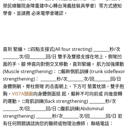
榮民總醫院身障重建中心轉台灣義肢裝具學會）等方式通知
學會，並請務 必來電學會確認，
直到 緊繃。 □四點支撐式(All four strecting) ________秒/次
________次/回________回/日 雙手及雙膝支撐在地上，側彎凹
面的手、腳 伸直向對側交叉移動，直到緊繃。 肌力加強運動
(Muscle strengthening)： □軀幹側肌訓練 (trunk sideflexor
strengthening)： ________秒/次________次/回________回/日
身體側躺，脊柱側彎 的击面朝上，下方可 墊置枕頭，雙手抱
胸，
VISTA頸圈
向身體側面挺 起，軀幹不可向前或 向後旋轉
的運動。 □背肌訓練(Back strengthening) ________秒/次
________次/回________回/日 □腹肌訓練(Abdominal
strengthening) ________秒/次________次/回________回/日 若
有任何問題請諮詢您的醫師或物理治療師﹗ 聯絡電話：