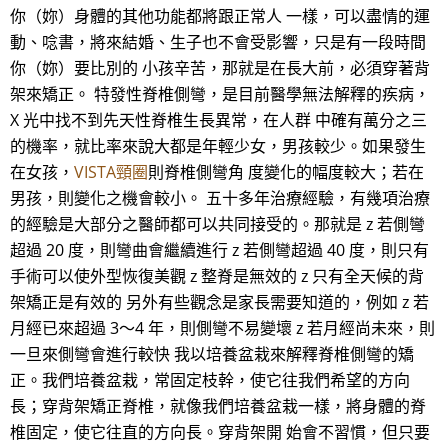
你（妳）身體的其他功能都將跟正常人 一樣，可以盡情的運
動、唸書，將來結婚、生子也不會受影響，只是有一段時間
你（妳）要比別的 小孩辛苦，那就是在長大前，必須穿著背
架來矯正。 特發性脊椎側彎，是目前醫學無法解釋的疾病，
X 光中找不到先天性脊椎生長異常，在人群 中確有萬分之三
的機率，就比率來說大都是年輕少女，男孩較少。如果發生
在女孩，
VISTA頸圈
則脊椎側彎角 度變化的幅度較大；若在
男孩，則變化之機會較小。 五十多年治療經驗，有幾項治療
的經驗是大部分之醫師都可以共同接受的。那就是 z 若側彎
超過 20 度，則彎曲會繼續進行 z 若側彎超過 40 度，則只有
手術可以使外型恢復美觀 z 整脊是無效的 z 只有全天候的背
架矯正是有效的 另外有些觀念是家長需要知道的，例如 z 若
月經已來超過 3～4 年，則側彎不易變壞 z 若月經尚未來，則
一旦來側彎會進行較快 我以培養盆栽來解釋脊椎側彎的矯
正。我們培養盆栽，常固定枝幹，使它往我們希望的方向
長；穿背架矯正脊椎，就像我們培養盆栽一樣，將身體的脊
椎固定，使它往直的方向長。穿背架開 始會不習慣，但只要