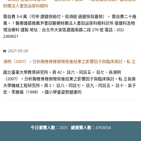
財團法人書田泌尿科眼科
需自費 3-4 萬（可申 讀健保給付，但須經 過健保局審核）。 需自費二十幾
萬。 1 醫療護膝推薦尹書田醫療財團法人書田泌尿科眼科診所 復健科及物
理治療科 謹製 地址：台北市大安區建國南路二段 276 號 電話：(02)
2369021
2021-05-20
鴻明（2007）。分析胸椎脊椎側彎術後結果之影響因子與臨床探討。私 立
國立臺東大學教育研究所。頁 42。 註六、同註五。 註七、孫鴻明
（2007）。分析胸椎脊椎側彎術後結果之影響因子與臨床探討。私 立長庚
大學機械工程研究所。頁 2。 註八、同註七。 註九、同註五。 註十、吳子
宏、李勝雄（1998）。國小學童姿勢健康的
今日瀏覽人數：
2031
總瀏覽人數：
4763054