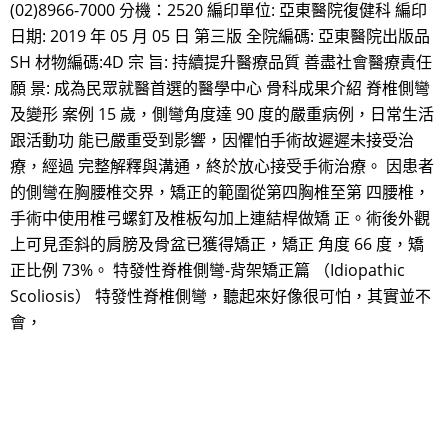
(02)8966-7000 分機：2520 編印單位: 亞東醫院復健科 編印
日期: 2019 年 05 月 05 日 第三版 全院編碼: 亞東醫院出版品
SH 材物編碼:4D 宗 旨: 持續提升醫療品質 善盡社會醫療責任
願 景: 成為民眾就醫首選的醫學中心 骨科成果介紹 脊椎側彎
及變形 案例 15 歲，側彎角度達 90 度的嚴重病例，日常生活
跟活動功 能已嚴重受到影響，因懼怕手術故遲遲未接受治
療，經過 完整解釋與溝通，終於放心接受手術治療。 因患者
的側彎在胸腰椎交界，矯正的範圍從第四胸椎至第 四腰椎，
手術中使用椎弓螺釘及椎板勾加上連結桿做矯 正。術後外觀
上可見歪斜的肩膀及骨盆已獲得矯正，矯正 角度 66 度，矯
正比例 73%。 特發性脊椎側彎-背架矯正篇 （Idiopathic
Scoliosis） 特發性脊椎側彎，聽起來好像很可怕，其實並不
會，