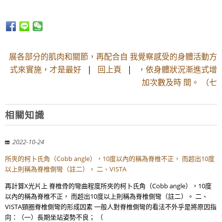
展各部分的肌肉和關節，再配合自 我覺察感受的身體活動方
式來實施，才是最好
|
回上頁
|
，依身體狀況漸進式增
加次數及時 間。 （七
相關知識
2022-10-24
所夾的柯卜氏角（Cobb angle），10度以內的稱為脊椎不正， 而超出10度
以上則稱為脊椎側彎（註二）。 二、VISTA
再計算X光片上 脊椎骨的彎曲程度所夾的柯卜氏角（Cobb angle），10度
以內的稱為脊椎不正， 而超出10度以上則稱為脊椎側彎（註二）。 二、
VISTA頸圈脊椎側彎的形成因素 一般人對脊椎側彎的看法不外乎是將原因指
向：（一）長期坐站姿勢不良； （