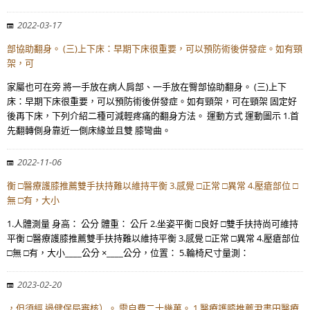
2022-03-17
部協助翻身。 (三)上下床：早期下床很重要，可以預防術後併發症。如有頸
架，可
家屬也可在旁 將一手放在病人肩部、一手放在臀部協助翻身。 (三)上下
床：早期下床很重要，可以預防術後併發症。如有頸架，可在頸架 固定好
後再下床，下列介紹二種可減輕疼痛的翻身方法。 運動方式 運動圖示 1.首
先翻轉側身靠近一側床緣並且雙 膝彎曲。
2022-11-06
衡 □醫療護膝推薦雙手扶持難以維持平衡 3.感覺 □正常 □異常 4.壓瘡部位 □
無 □有，大小
1.人體測量 身高： 公分 體重： 公斤 2.坐姿平衡 □良好 □雙手扶持尚可維持
平衡 □醫療護膝推薦雙手扶持難以維持平衡 3.感覺 □正常 □異常 4.壓瘡部位
□無 □有，大小____公分 ×____公分，位置： 5.輪椅尺寸量測：
2023-02-20
，但須經 過健保局審核）。 需自費二十幾萬。 1 醫療護膝推薦尹書田醫療