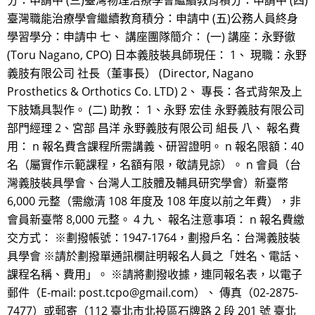
分：申請中 (三)臺灣物理治療學會繼續教育積分：申請中 (四)
臺灣職能治療學會繼續教育積分：申請中 (五)公務人員終身
學習學分：申請中 七、 講座團隊簡介： (一) 講座：永野徹
(Toru Nagano, CPO) 日本義肢裝具師現任： 1、 現職：永野
義肢有限公司 社長（董事長） (Director, Nagano
Prosthetics & Orthotics Co. LTD) 2、 專長：各式背架及上
下肢矯具製作。 (二) 助教： 1、永野 宏佳 永野義肢有限公司
部門經理 2、宮部 昌洋 永野義肢有限公司 組長 八、 報名費
用： n 報名費含課程所需講義、研習證明。 n 報名限額：40
名（屬實作示範課程，名額有限，敬請見諒）。 n 會員（台
灣義肢裝具學會、台灣人工肢體及輔具研究學會）新臺幣
6,000 元整（需繳清 108 年度及 108 年度以前之年費），非
會員新臺幣 8,000 元整。 4 九、 報名注意事項： n 報名費繳
交方式： ※劃撥帳號：1947-1764，劃撥戶名：台灣義肢裝
具學會 ※請於劃撥單通訊欄註明報名人員之「姓名、電話、
課程名稱、費用」。 ※請將劃撥收據，連同報名表，以電子
郵件（E-mail: post.tcpo@gmail.com）、 傳真（02-2875-
7477）或郵寄（112 臺北市北投區石牌路 2 段 201 號 臺北