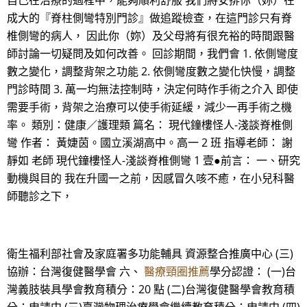
自己在治療的過程中，能夠順利舒服 我們將安排你（妳）在
成大的『脊柱側彎特別門診』做追蹤檢查，在這門診只有脊
椎側彎的病人， 因此你（妳）及父母將有很充裕的時間跟醫
師討論一切疑問及如何改善。 回診期間，我們會 1. 依側彎度
數之變化，調整背架之功能 2. 依側彎度數之變化快慢，調整
門診時間 3. 萬一均無法控制時，決定何時作手術之介入 即使
需要手術，背架之治療可以使手術延緩，減少一再手術之機
率。 類別：健康／護理類 篇名： 現代鐘樓怪人-淺談脊椎側
彎 作者： 黃婕茵。國立溪湖高中。高一 2 班 指導老師： 謝
靜如 老師 現代鐘樓怪人-淺談脊椎側彎 1 壹●前言： 一、研究
動機與目的 我在升國一之前，因感冒久咳不癒，在小兒科醫
師聽診之下，
衛生福利部社會及家庭署多功能輔具 資源整合推廣中心 (三)
協辦：台灣復健醫學會 六、
醫療頸圈推薦
學分認證： (一)台
灣義肢裝具學會教育積分：20 點 (二)台灣復健醫學會教育積