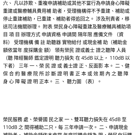
六、 凡以詐欺、重複申請補助或其他不當行為申請身心障礙
重建或醫療輔具費用補 助者，受理機構得不予重建、補助或
停止重建補助，已重建、補助者得追回之。 涉及刑責者，移
送司法機關辦理。 附表 榮民身心障礙重建及醫療輔具補助項
目 項 目 辦理方式 申請資格 申請間 隔年限 應備文件 （資
料） 受理機構 備 註 助聽器 實物給付 或現金補 助（補助金
額依當年 度採購金 額） 領有榮民 證或義士 證之聽障 人員
（聽 障經醫師 鑑定證明 聽力損失 在 45dB 以上， 110dB 以
下者） 三年 一、榮 民 證 或 義士證 正、反面影 本。 二、健
保 合 約 醫 療 院 所 診 斷 證 明 書 正 本 或 效 期 內 之 聽 障
身 心 障 礙 證 明 正本。 三 、 聽力圖 （表）。
榮民服務 處、榮譽國 民之家 一、雙耳聽力損失在 45dB 至
110dB 之 間得補助二只，每 三年申請一次。 二、申請現金