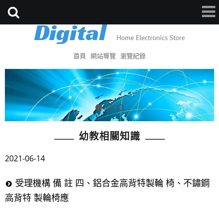
首頁
網站導覽
瀏覽紀錄
幼教相關知識
2021-06-14
受理機構 備 註 四、鋁合金高背特製輪 椅、不鏽鋼
高背特 製輪椅應