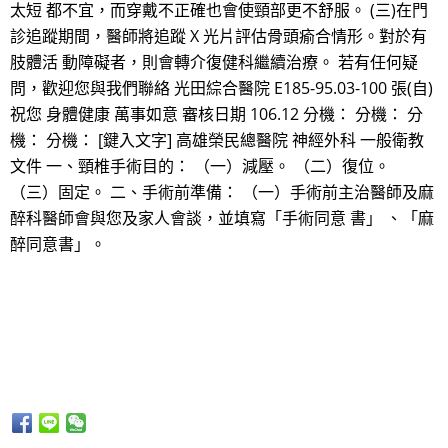
太短 都不宜，而穿戴不正確也會使頸部更不舒服。 (三)在門
診追蹤期間，醫師將追蹤 X 光片評估骨頭瘉合情形。對於有
肢體活 動障礙者，則會轉介復健科繼續治療。 若有任何疑
問，歡迎您與我們聯絡 光田綜合醫院 E185-95.03-100 張(自)
祝您 身體健康 萬事如意 審核日期 106.12 分機： 分機： 分
機： 分機： [鍵入文字] 高雄榮民總醫院 神經外科 一般衛教
文件 一、頸椎手術目的： （一）減壓。 （二）復位。
（三）固定。 二、手術前準備： （一）手術前主治醫師及麻
醉科醫師會與您及家人會談，並填寫「手術同意 書」 、「麻
醉同意書」。