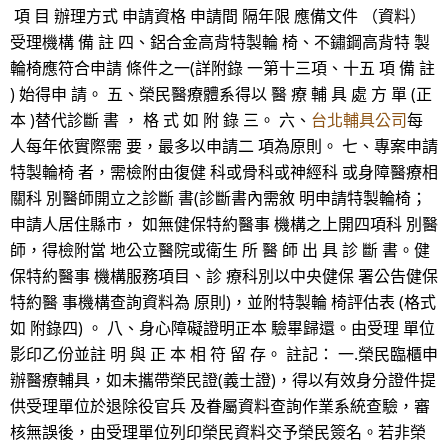
項 目 辦理方式 申請資格 申請間 隔年限 應備文件 （資料）
受理機構 備 註 四、鋁合金高背特製輪 椅、不鏽鋼高背特 製
輪椅應符合申請 條件之一(詳附錄 一第十三項、十五 項 備 註
) 始得申 請。 五、榮民醫療體系得以 醫 療 輔 具 處 方 單 (正
本 )替代診斷 書 ， 格 式 如 附 錄 三。 六、
台北輔具公司
每
人每年依實際需 要，最多以申請二 項為原則。 七、專案申請
特製輪椅 者，需檢附由復健 科或骨科或神經科 或身障醫療相
關科 別醫師開立之診斷 書(診斷書內需敘 明申請特製輪椅；
申請人居住縣市， 如無健保特約醫事 機構之上開四項科 別醫
師，得檢附當 地公立醫院或衛生 所 醫 師 出 具 診 斷 書。健
保特約醫事 機構服務項目、診 療科別以中央健保 署公告健保
特約醫 事機構查詢資料為 原則)，並附特製輪 椅評估表 (格式
如 附錄四) 。 八、身心障礙證明正本 驗畢歸還。由受理 單位
影印乙份並註 明 與 正 本 相 符 留 存。 註記： 一.榮民臨櫃申
辦醫療輔具，如未攜帶榮民證(義士證)，得以有效身分證件提
供受理單位於退除役官兵 及眷屬資料查詢作業系統查驗，審
核無誤後，由受理單位列印榮民資料交予榮民簽名。若非榮