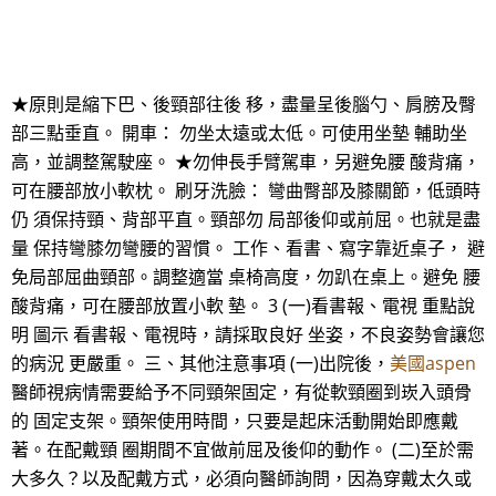
★原則是縮下巴、後頸部往後 移，盡量呈後腦勺、肩膀及臀
部三點垂直。 開車： 勿坐太遠或太低。可使用坐墊 輔助坐
高，並調整駕駛座。 ★勿伸長手臂駕車，另避免腰 酸背痛，
可在腰部放小軟枕。 刷牙洗臉： 彎曲臀部及膝關節，低頭時
仍 須保持頸、背部平直。頸部勿 局部後仰或前屈。也就是盡
量 保持彎膝勿彎腰的習慣。 工作、看書、寫字靠近桌子， 避
免局部屈曲頸部。調整適當 桌椅高度，勿趴在桌上。避免 腰
酸背痛，可在腰部放置小軟 墊。 3 (一)看書報、電視 重點說
明 圖示 看書報、電視時，請採取良好 坐姿，不良姿勢會讓您
的病況 更嚴重。 三、其他注意事項 (一)出院後，
美國aspen
醫師視病情需要給予不同頸架固定，有從軟頸圈到崁入頭骨
的 固定支架。頸架使用時間，只要是起床活動開始即應戴
著。在配戴頸 圈期間不宜做前屈及後仰的動作。 (二)至於需
大多久？以及配戴方式，必須向醫師詢問，因為穿戴太久或