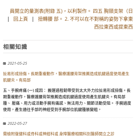
員開立的量測表(附錄 五)，以利製作。 四五 胸頸支架（日
|
回上頁
|
扭轉腰 部。 2. 不可以在不對稱的姿勢下拿東
西拉東西或提東西
相關知識
2021-05-25
扯易形成扭傷。長期重複動作，醫療護腰背架推薦造成肌腱過度使用產生
肌腱炎。有局部
五、手腕疼痛 (一) 成因： 搬運過程韌帶受到太大外力拉扯易形成扭傷。長
期重複動作，醫療護腰背架推薦造成肌腱過度使用產生肌腱炎。有局部
腫、 壓痛、用力或活動手腕有痛感、無法用力、關節活動受阻。 手腕過度
使用，產生通往手部的神經受到手腕部位肌腱腫脹變粗，
2022-05-27
需檢附復健科或骨科或神經科或 身障醫療相關科別醫師開立之診