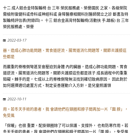
十二 成人鋁合金特製輪椅 台 三年 榮民服務處、榮譽國民 之家、各級榮院
需檢附復健科或骨科或神經科或 身障醫療相關科別醫師開立之診 斷書及特
製輪椅評估表(附錄四)。 十三 鋁合金高背特製輪椅(活動扶 手,踏板) 台 三年
榮民服務處、榮譽
2022-03-17
器，造成心肺功能問題、胃食道逆流、腸胃道消化問題等，關節炎護膝這
些都是
而嚴重的脊椎側彎甚至會壓迫到身體 內的臟器，造成心肺功能問題、胃食
道逆流、腸胃道消化問題等，關節炎護膝這些都是孩子 成長過程中的重重
阻礙。棘手的是，七成以上的脊椎側彎無法找到確切致病原因， 因此對於
如何選擇適切處置方式、制定妥善運動介入方針，是兒童照護領
2022-10-11
用。若冬天手術的患者，我 會請他們在頸圈和脖子間再加一片「圍 脖」，
免受風
「保暖」也很 重要，配掛頸圈除了可以保護、支撐外， 也有防寒作用。若
冬天手術的患者，我 會請他們在頸圈和脖子間再加一片「圍 脖」，免受風