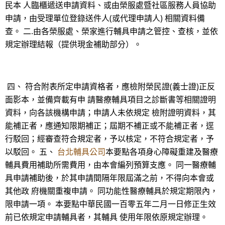
民本 人臨櫃遞送申請資料、或由榮服處暨社區服務人員協助
申請，由受理單位登錄送件人(或代理申請人) 相關資料備
查。 二.由各榮服處、榮家進行輔具申請之管控、查核，並依
規定辦理結報（提供現金補助部分）。
四、 符合附表所定申請資格者，應檢附榮民證(義士證)正反
面影本，並備齊載有申 請醫療輔具項目之診斷書等相關證明
資料，向各該機構申請；申請人未依規定 檢附證明資料，其
能補正者，應通知限期補正；屆期不補正或不能補正者，逕
行駁回；經審查符合規定者，予以核定，不符合規定者，予
以駁回。 五、
台北輔具公司
本要點各項身心障礙重建及醫療
輔具費用補助所需費用，由本會編列預算支應。 同一醫療輔
具申請補助後，於其申請間隔年限屆滿之前，不得向本會或
其他政 府機關重複申請。 同功能性醫療輔具於規定期限內，
限申請一項。 本要點中華民國一百零五年二月一日修正生效
前已依規定申請輔具者，其輔具 使用年限依原規定辦理。