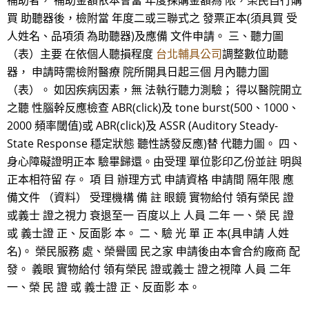
補助者， 補助金額依本會當 年度採購金額為 限，榮民自行購
買 助聽器後，檢附當 年度二或三聯式之 發票正本(須具買 受
人姓名、品項須 為助聽器)及應備 文件申請。 三、聽力圖
（表）主要 在依個人聽損程度
台北輔具公司
調整數位助聽
器， 申請時需檢附醫療 院所開具日起三個 月內聽力圖
（表）。 如因疾病因素，無 法執行聽力測驗； 得以醫院開立
之聽 性腦幹反應檢查 ABR(click)及 tone burst(500、1000、
2000 頻率閾值)或 ABR(click)及 ASSR (Auditory Steady-
State Response 穩定狀態 聽性誘發反應)替 代聽力圖。 四、
身心障礙證明正本 驗畢歸還。由受理 單位影印乙份並註 明與
正本相符留 存。 項 目 辦理方式 申請資格 申請間 隔年限 應
備文件 （資料） 受理機構 備 註 眼鏡 實物給付 領有榮民 證
或義士 證之視力 衰退至一 百度以上 人員 二年 一、榮 民 證
或 義士證 正、反面影 本。 二、驗 光 單 正 本(具申請 人姓
名)。 榮民服務 處、榮譽國 民之家 申請後由本會合約廠商 配
發。 義眼 實物給付 領有榮民 證或義士 證之視障 人員 二年
一、榮 民 證 或 義士證 正、反面影 本。