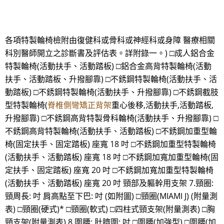
各項特製輪椅檢附由復健科或骨科或神經科或身障 醫療相關
科別醫師開立之診斷書及評估表。詳附錄一。) □成人鋁合金
特製輪椅(活動扶手、活動踏板) □鋁合金高背特製輪椅(活動
扶手、活動踏板、升撥腳靠) □不銹鋼特製輪椅(活動扶手、活
動踏板) □不銹鋼特製輪椅(活動扶手、升撥腳靠) □不銹鋼截肢
型特製輪椅(
脊椎側彎矯正背架
重心後移,活動扶手,活動踏板,
升撥腳靠) □不銹鋼高背特製骨科輪椅(活動扶手、升撥腳靠) □
不銹鋼高背特製輪椅(活動扶手、活動踏板) □不銹鋼加重型輪
椅(固定扶手、固定踏板) 座寬 18 吋 □不銹鋼加重型特製輪椅
(活動扶手、活動踏板) 座寬 18 吋 □不銹鋼加寬加重型輪椅(固
定扶手、固定踏板) 座寬 20 吋 □不銹鋼加寬加重型特製輪椅
(活動扶手、活動踏板) 座寬 20 吋 頸部及軀幹用支架 7.頸圈:
頸周長: 吋 肩高點至下巴: 吋 (如附圖) □頸圈(MIAMI J) (附量測
表) □頸圈(硬式)* □頸圈(軟式) □四柱式頸支架(附量測表) □胸
頸支架(附量測表) 8.圍腰: 肚臍圍: 吋 □圍腰(加強型) □圍腰(加