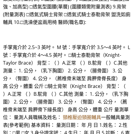
強、加高型) □透氣型圍腰(單層) (圍腰類需附量測表) 9.背架
(附量測表) □透氣式騎士背架 □透氣式騎士泰勒背架 盥洗如廁
輔具 10.□洗澡便盆兩用椅 醫師(職名章):
手掌寬介於 2.5~3 英吋。 M 號：手掌寬介於 3.5～4 英吋。 L
號：手掌寬介於 4～4.5 英吋。 □騎士泰勒背架（Knight-
Taylor Brace） 背型：（ ）A.正常 （ ）B.駝背 （ ）C.其他
測量： 1. 公分，（乳下胸圍） 2. 公分，（腸骨圍） 3. 公
分，（臀圍） 4. 公分，（薦椎骨末端至 肩胛骨脊長度） 身
高 公分，體重 公斤 □騎士背架（Knight Brace） 背型：（
）A.正常 （ ）B.駝背 （ ）C.其他 測量： 1. 公分，（乳下胸
圍） 2. 公分，（腸骨圍） 3. 公分，（臀圍） 4. 公分，（薦
椎骨末端至 肩胛骨下緣長度） 身高 公分，體重 公斤 量測單
位： 量測人員職稱及姓名：
頸椎壓迫頸圈輔具
一般輔具量測
表(參考範例) 基本資料： 量測日期： 年 月 日 1.姓名： 2.性
別：□男 □女 3.身分證字號： 4.生日： 年 月 日 5.診斷： 6.寄