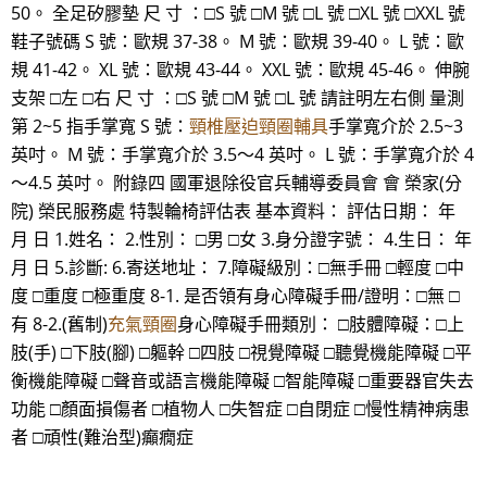
50。 全足矽膠墊 尺 寸 ：□S 號 □M 號 □L 號 □XL 號 □XXL 號
鞋子號碼 S 號：歐規 37-38。 M 號：歐規 39-40。 L 號：歐
規 41-42。 XL 號：歐規 43-44。 XXL 號：歐規 45-46。 伸腕
支架 □左 □右 尺 寸 ：□S 號 □M 號 □L 號 請註明左右側 量測
第 2~5 指手掌寬 S 號：
頸椎壓迫頸圈輔具
手掌寬介於 2.5~3
英吋。 M 號：手掌寬介於 3.5～4 英吋。 L 號：手掌寬介於 4
～4.5 英吋。 附錄四 國軍退除役官兵輔導委員會 會 榮家(分
院) 榮民服務處 特製輪椅評估表 基本資料： 評估日期： 年
月 日 1.姓名： 2.性別： □男 □女 3.身分證字號： 4.生日： 年
月 日 5.診斷: 6.寄送地址： 7.障礙級別：□無手冊 □輕度 □中
度 □重度 □極重度 8-1. 是否領有身心障礙手冊/證明：□無 □
有 8-2.(舊制)
充氣頸圈
身心障礙手冊類別： □肢體障礙：□上
肢(手) □下肢(腳) □軀幹 □四肢 □視覺障礙 □聽覺機能障礙 □平
衡機能障礙 □聲音或語言機能障礙 □智能障礙 □重要器官失去
功能 □顏面損傷者 □植物人 □失智症 □自閉症 □慢性精神病患
者 □頑性(難治型)癲癇症