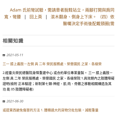
Adam 氏前彎試驗，需請患者脫鞋站立，兩腳打開與肩同
寬，彎腰
|
回上頁
|
滾木翻身、側身上下床。 （四）依
醫囑決定手術後配戴頸圈(需
相關知識
2021-05-11
三一 膝上義肢－左側 具 二年 榮民服務處、榮譽國民 之家、各級榮
2.經臺北榮民總醫院身障重建中心 或合約單位專業量製。 三一 膝上義肢－
左側 具 二年 榮民服務處、榮譽國民 之家、各級榮院 1.具效期內之肢體障礙
證明(檢附 正本驗證；新制第七類-神經、肌 肉、骨骼之移動相關構造及其
功 能 05 肢體障礙者)
2021-06-30
或提東西避免傷害的方法 1. 體積過大的貨物分批包裝，減輕重量