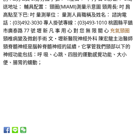
送地址： 輔具配置： 頸圈(MIAMI)測量示意圖 頸周長: 吋 肩
高點至下巴: 吋 量測單位： 量測人員職稱及姓名： 諮詢電
話：(03)492-3030 專人掛號專線：(03)493-1010 桃園縣平鎮
市廣泰路 77 號 壢 新 凡 事 用 心 對 您 無 限 關 心
充氣頸圈
頸椎病變及微創手術 文‧壢新醫院神經外科 陳宏龍主治醫師
頸脊髓神經是腦幹脊髓神經的延續，它掌管我們頸部以下的
神經功能包括：呼 吸、心跳、四肢的運動感覺功能、大小
便、腸胃的蠕動；