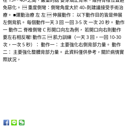
在 15∘~ 40∘之間，嚴重的話 要穿矯正背架，維持脊椎位置避
免惡化。  重度側彎：側彎角度大於 40∘則建議接受手術治
療。 ■運動治療 左 左  伸展動作： 以下動作目的皆是伸展
左側背肌。 每個動作一天 3 回 一回 3-5 次 一次 20 秒。 動作
一 動作二 脊椎側彎 C 形開口向左為例， 若開口向右則動作
要左右相反喔! 動作三  肌力訓練（一天 3 回，一回 10-30
次，一次 5 秒）： 動作一： 主要強化右側背部力量。 動作
二： 主要強化整體背部力量。 此資料僅供參考，關於病情實
際狀況，