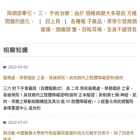
與頸部牽引。 三、 手術治療：由於 頸椎病變大多是前 方椎
間盤的退化、
|
回上頁
|
各種電 子產品，常常引發肩頸
痠痛、頭痛頭 暈、目眩耳鳴、全身不適等各
相關知識
2022-05-02
服務處、榮譽國民 之家、各級榮院 1.具效期內之肢體障礙證明(檢附
三六 肘下手掌義肢（自體驅動式） 具 二年 榮民服務處、榮譽國民 之家、
各級榮院 1.具效期內之肢體障礙證明(檢附 正本驗證；新制第七類-神經、肌
肉、骨骼之移動相關構造及其功 能 05 肢體障礙者)。 2.經臺北榮民總醫院
身障重建中心 或合約
2022-07-01
制活動 中國醫藥大學新竹附設醫院復健科找主任賴宇亮表示，除了因意外
造成