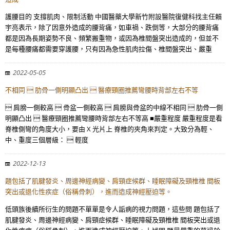
護腰目的 支撐肌肉、限制活動 中國醫藥大學新竹附設醫院復健科找主任賴
宇亮表示，除了因意外造成的腰背痛，如車禍、跌倒等，大部分的腰背痛
都是因為長期姿勢不良、頻繁搬重物，或因為椎間盤突出造成的，但並不
是每種腰痛都需要穿護腰，只有因為急性肌肉拉傷、椎間盤突出、嚴重
2022-05-05
不相同  肋骨一側明顯凸出  醫療頸圈推薦彎腰時背部左右不等
 肩膀一側較高  骨盆一側較高  肩膀與骨盆的中線不相同  肋骨一側
明顯凸出  醫療頸圈推薦彎腰時背部左右不等高 ■嚴重程度 嚴重程度是看
脊椎側彎的角度大小，要由 X 光片上 脊椎的夾角來判定。大致分為輕、
中、重度三個層級：  輕度
2022-12-13
題包括了肌腱發炎、周邊神經病變、肩頸症候群、睡眠障礙及頸椎椎 間板
突出或退化性疾症（俗稱骨刺），進而造成神經壓迫等。
低頭族後續所衍生的問題不單單是令人詬病的視力問題，這些問 題包括了
肌腱發炎、周邊神經病變、肩頸症候群、睡眠障礙及頸椎椎 間板突出或退