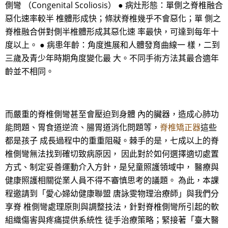
側彎 （Congenital Scoliosis） ● 病灶形態：單側之脊椎融合
惡化速率較半 椎體形成快；條狀脊椎幾乎不會惡化；單 側之
脊椎融合併對側半椎體形成其惡化速 率最快，可達到每年十
度以上。 ● 病患年齡：角度進展和人體發育曲線一 樣，二到
三歲及青少年時期角度變化最 大。不同手術方法其最合適年
齡並不相同。
而嚴重的脊椎側彎甚至會壓迫到身體 內的臟器，造成心肺功
能問題、胃食道逆流、腸胃道消化問題等，
脊椎矯正器
這些
都是孩子 成長過程中的重重阻礙。棘手的是，七成以上的脊
椎側彎無法找到確切致病原因， 因此對於如何選擇適切處置
方式、制定妥善運動介入方針，是兒童照護領域中， 醫療與
健康照護相關從業人員不得不審慎思考的議題。 為此，本課
程邀請到「愛心婦幼健康聯盟 唐詠雯物理治療師」與我們分
享脊 椎側彎處理原則與調整技法，針對脊椎側彎所引起的軟
組織傷害與疼痛提供系統性 徒手治療策略；緊接著「臺大醫