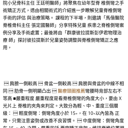
院小兒骨科主任 王廷明醫師」將聚焦在幼年型脊 椎側彎之手
術矯正方式，透由相關術式的介紹進一步瞭解兒童脊椎側彎
手術的評估 與治療策略。 課程的下半場，則邀請「馬偕醫院
脊椎骨科主任 張定國醫師」分享特殊兒童 疾患之脊椎側彎案
例分享及手術處置；最後將由「群康彼拉提斯彭伊君物理治
療 師」探討彼拉提斯於兒童姿勢調整與脊椎側彎矯正之應
用，
 肩膀一側較高  骨盆一側較高  肩膀與骨盆的中線不相
同  肋骨一側明顯凸出 
醫療頸圈推薦
彎腰時背部左右不
等高 ■嚴重程度 嚴重程度是看脊椎側彎的角度大小，要由 X
光片上 脊椎的夾角來判定。大致分為輕、中、重度三個層
級：  輕度側彎：側彎角度小於 15∘，在 10∘以內皆為 正
常，只需注意姿勢或改善不良習慣。  中度側彎：側彎角度