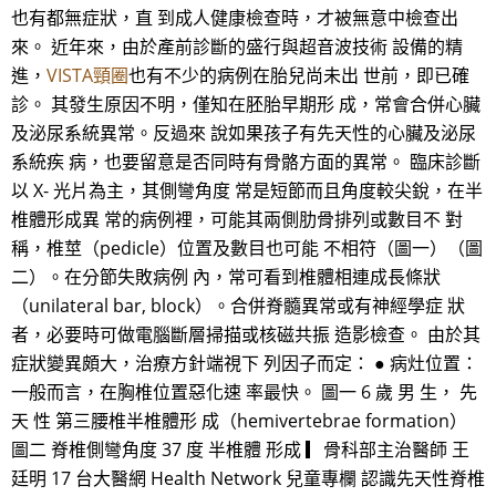
也有都無症狀，直 到成人健康檢查時，才被無意中檢查出
來。 近年來，由於產前診斷的盛行與超音波技術 設備的精
進，
VISTA頸圈
也有不少的病例在胎兒尚未出 世前，即已確
診。 其發生原因不明，僅知在胚胎早期形 成，常會合併心臟
及泌尿系統異常。反過來 說如果孩子有先天性的心臟及泌尿
系統疾 病，也要留意是否同時有骨骼方面的異常。 臨床診斷
以 X- 光片為主，其側彎角度 常是短節而且角度較尖銳，在半
椎體形成異 常的病例裡，可能其兩側肋骨排列或數目不 對
稱，椎莖（pedicle）位置及數目也可能 不相符（圖一）（圖
二）。在分節失敗病例 內，常可看到椎體相連成長條狀
（unilateral bar, block）。合併脊髓異常或有神經學症 狀
者，必要時可做電腦斷層掃描或核磁共振 造影檢查。 由於其
症狀變異頗大，治療方針端視下 列因子而定： ● 病灶位置：
一般而言，在胸椎位置惡化速 率最快。 圖一 6 歲 男 生， 先
天 性 第三腰椎半椎體形 成（hemivertebrae formation）
圖二 脊椎側彎角度 37 度 半椎體 形成 ▎骨科部主治醫師 王
廷明 17 台大醫網 Health Network 兒童專欄 認識先天性脊椎