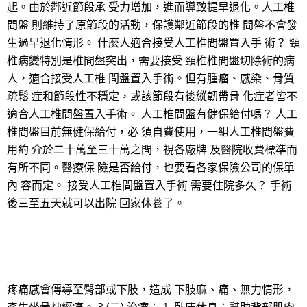
起。由於鄰近節段承 受力增加，進而導致提早退化。人工椎
間盤 則維持了原節段的活動，保護鄰近節段的椎 間盤不會發
生過早退化情形。 什麼人適合接受人工椎間盤置入手 術？ 頸
椎病變特別是椎間盤突出，需要接受 頸椎椎間盤切除術的病
人，適合接受人工椎 間盤置入手術。但有腫瘤、感染、骨質
疏鬆 症和節段性不穩定，或該節段有後縱韌帶骨 化症者皆不
適合人工椎間盤置入手術。 人工椎間盤有健保給付嗎？ 人工
椎間盤目前無健保給付，必 須自費使用，一組人工椎間盤費
用約 介於二十萬至三十萬之間，視各廠牌 及醫院收費標準而
有所不同。醫療保 險是否給付，也要看各家保險公司的保單
內 容而定。 接受人工椎間盤置入手術 需要住院多久？ 手術
後三至五天就可以出院 回家休養了。
疼痛感會傳導至臀部或下肢，造成 下肢麻、痛、無力情形，