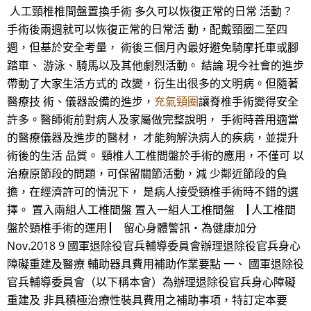
人工頸椎椎間盤置換手術 多久可以恢復正常的日常 活動？
手術後兩週就可以恢復正常的日常活 動，配戴頸圈二至四
週，但基於安全考量， 術後三個月內最好避免騎摩托車或腳
踏車、 游泳、騎馬以及其他劇烈活動。 結論 現今社會的進步
帶動了大家生活方式的 改變，衍生出很多的文明病。但隨著
醫療技 術、儀器設備的進步，
充氣頸圈
讓脊椎手術變得安全
許多。醫師術前對病人及家屬做完整說明， 手術時善用適當
的醫療儀器及進步的醫材， 才能夠解決病人的疾病，並提升
術後的生活 品質。 頸椎人工椎間盤於手術的應用，不僅可 以
治療原節段的問題，可保留關節活動，減 少鄰近節段的負
擔，在經濟許可的情況下， 是病人接受頸椎手術時不錯的選
擇。 置入兩組人工椎間盤 置入一組人工椎間盤 ▕ 人工椎間
盤於頸椎手術的運用 ▏ 留心身體警訊‧為健康加分
Nov.2018 9 國軍退除役官兵輔導委員會辦理退除役官兵身心
障礙重建及醫療 輔助器具費用補助作業要點 一、 國軍退除役
官兵輔導委員會（以下稱本會）為辦理退除役官兵身心障礙
重建及 非具積極治療性裝具費用之補助事項，特訂定本要