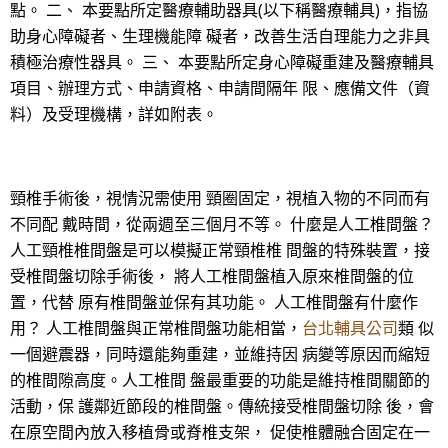
點。 二、 本要點所定醫療輔助器具(以下稱醫療輔具)，指協
助身心障礙者、生理機能障 礙者，改善生活自理能力之非具
積極治療性器具。 三、 本要點所定身心障礙重建及醫療輔具
項目、辦理方式、申請資格、申請間隔年 限、應備文件（資
料）及受理機構，詳如附表。
頸椎手術後，視情況需使用 頸圈固定，視植入物的不同而有
不同配 戴時間，從兩週至三個月不等。 什麼是人工椎間盤？
人工頸椎椎間盤是可以模擬正常頸椎椎 間盤的特殊裝置，接
受椎間盤切除手術後， 將人工椎間盤植入原來椎間盤的位
置，代替 原有椎間盤並保有其功能。 人工椎間盤有什麼作
用？ 人工椎間盤與正常椎間盤功能相當，
台北輔具公司
類 似
一個避震器，同時還能夠重建，並維持因 病變等原因而縮短
的椎間隙高度。人工椎間 盤最重要的功能是維持椎間關節的
活動，保 護鄰近節段的椎間盤。傳統接受椎間盤切除 後，會
在原空間內放入移植骨或脊椎支架， 促使椎體融合固定在一