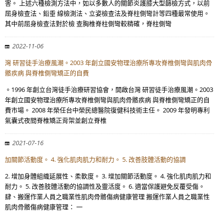
害。 上述六種檢測方法中，如以多數人的關節炎護膝大型篩檢方式，以前
屈身檢查法、鉛垂 線檢測法、立姿檢查法及脊柱側彎計等四種最常使用。
其中前屈身檢查法對於檢 查胸椎脊柱側彎較精確，脊柱側彎
2022-11-06
灣 研習徒手治療風潮。2003 年創立國安物理治療所專攻脊椎側彎與肌肉骨
骼疾病 與脊椎側彎矯正的自費
。1996 年創立台灣徒手治療研習協會，開啟台灣 研習徒手治療風潮。2003
年創立國安物理治療所專攻脊椎側彎與肌肉骨骼疾病 與脊椎側彎矯正的自
費市場。 2008 年榮任台中榮民總醫院復健科技術主任。 2009 年發明專利
氣囊式夜間脊椎矯正背架並創立脊椎
2021-07-16
加關節活動度。 4. 強化肌肉肌力和耐力。 5. 改善肢體活動的協調
2. 增加身體組織延展性、柔軟度。 3. 增加關節活動度。 4. 強化肌肉肌力和
耐力。 5. 改善肢體活動的協調性及靈活度。 6. 適當保護避免反覆受傷。
肆、搬運作業人員之職業性肌肉骨骼傷病健康管理 搬運作業人員之職業性
肌肉骨骼傷病健康管理： 一