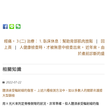
經痛。 3 (二) 治療： 1. 臥床休息：幫助背部肌肉放鬆
|
回
上頁
|
人健康檢查時，才被無意中檢查出來。 近年來，由
於產前診斷的盛
相關知識
2022-07-22
體須承受輻射線的傷害。 上述六種檢測方法中，如以多數人的關節炎護膝
大型篩檢
用 X 光片來判定脊椎側彎的狀況，非常準確，但人體須承受輻射線的傷