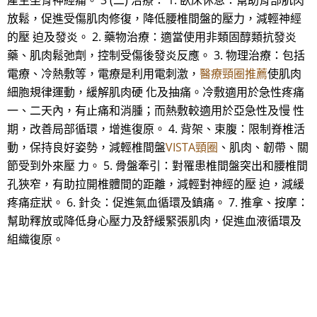
產生坐骨神經痛。 3 (二) 治療： 1. 臥床休息：幫助背部肌肉
放鬆，促進受傷肌肉修復，降低腰椎間盤的壓力，減輕神經
的壓 迫及發炎。 2. 藥物治療：適當使用非類固醇類抗發炎
藥、肌肉鬆弛劑，控制受傷後發炎反應。 3. 物理治療：包括
電療、冷熱敷等，電療是利用電刺激，
醫療頸圈推薦
使肌肉
細胞規律運動，緩解肌肉硬 化及抽痛。冷敷適用於急性疼痛
一、二天內，有止痛和消腫；而熱敷較適用於亞急性及慢 性
期，改善局部循環，增進復原。 4. 背架、束腹：限制脊椎活
動，保持良好姿勢，減輕椎間盤
VISTA頸圈
、肌肉、韌帶、關
節受到外來壓 力。 5. 骨盤牽引：對罹患椎間盤突出和腰椎間
孔狹窄，有助拉開椎體間的距離，減輕對神經的壓 迫，減緩
疼痛症狀。 6. 針灸：促進氣血循環及鎮痛。 7. 推拿、按摩：
幫助釋放或降低身心壓力及舒緩緊張肌肉，促進血液循環及
組織復原。