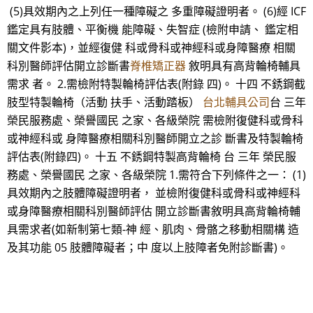
(5)具效期內之上列任一種障礙之 多重障礙證明者。 (6)經 ICF
鑑定具有肢體、平衡機 能障礙、失智症 (檢附申請、 鑑定相
關文件影本)，並經復健 科或骨科或神經科或身障醫療 相關
科別醫師評估開立診斷書
脊椎矯正器
敘明具有高背輪椅輔具
需求 者。 2.需檢附特製輪椅評估表(附錄 四)。 十四 不銹鋼截
肢型特製輪椅（活動 扶手、活動踏板）
台北輔具公司
台 三年
榮民服務處、榮譽國民 之家、各級榮院 需檢附復健科或骨科
或神經科或 身障醫療相關科別醫師開立之診 斷書及特製輪椅
評估表(附錄四)。 十五 不銹鋼特製高背輪椅 台 三年 榮民服
務處、榮譽國民 之家、各級榮院 1.需符合下列條件之一： (1)
具效期內之肢體障礙證明者， 並檢附復健科或骨科或神經科
或身障醫療相關科別醫師評估 開立診斷書敘明具高背輪椅輔
具需求者(如新制第七類-神 經、肌肉、骨骼之移動相關構 造
及其功能 05 肢體障礙者；中 度以上肢障者免附診斷書)。