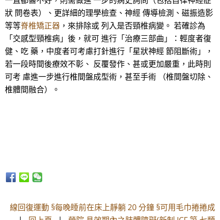
一直都醫不好，則需做進 一步的病史詢問（包括自律神經症
狀 問卷表）、更詳細的理學檢查、神經 傳導檢測、磁振造影
等等
脊椎矯正器
，來排除或 列入是否頸椎病變。 若確診為
「交感型頸椎病」後，就可 進行「治療三部曲」：輕度者復
健、吃 藥，中度者可考慮打針進行「星狀神經 節阻斷術」，
若一段時間後療效不彰、 反覆發作、甚或更加嚴重，此時則
可考 慮進一步進行椎間盤成型術，甚至手術 （椎間盤切除、
椎體間融合）。
線回復運動 §每晚睡前在床上靜躺 20 分鐘 §可用毛巾捲捲成