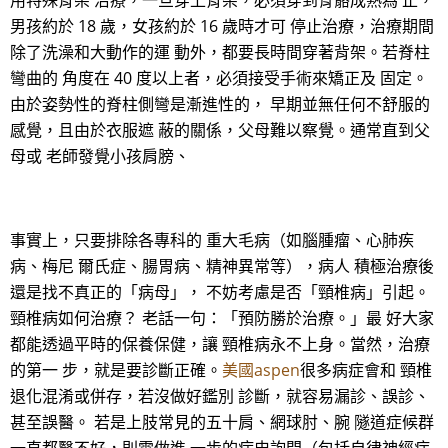
用特殊背架 治療，一旦穿上背架，必須穿到骨骼成熟為 止，
男孩約於 18 歲，女孩約於 16 歲時才可 停止治療，治療期間
除了洗澡和大動作的運 動外，都要長時間穿著背架。若脊柱
彎曲的 角度在 40 度以上者，必須接受手術來矯正及 固定。
由於姿勢性的脊柱側彎是漸進性的， 早期並無任何不舒服的
感覺，且由於衣服遮 蔽的關係，父母難以察覺。通常直到父
母或 老師發覺小孩肩膀、
事實上，只要排除各專科的 重大毛病（如腦腫瘤、心肺疾
病、梅尼 爾氏症、腸胃病、精神異常等），病人 積極治療後
還是找不真正的「病母」， 不妨考慮是否「頸椎病」引起。
頸椎病如何治療？ 老話一句：「預防勝於治療。」最 好大家
都能透過平時的保養保健，讓 頸椎病永不上身。當然，治療
的第一 步，就是要診斷正確。
美國aspen
很多病症會和 頸椎
退化混淆或併存，若沒做好鑑別 診斷，就容易漏診、誤診、
甚至誤醫。 若是上肢常見的五十肩、網球肘、腕 隧道症候群