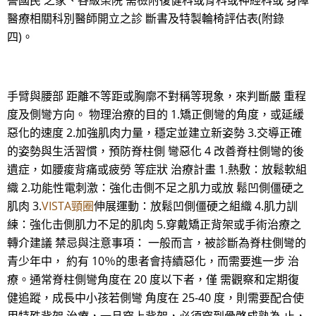
譽國民 之家、各級榮院 需檢附復健科或骨科或神經科或 身障
醫療相關科別醫師開立之診 斷書及特製輪椅評估表(附錄
四)。
手臂與腰部 距離不等距或胸廓不對稱等現象，來判斷嚴 重程
度及側彎方向。 物理治療的目的 1.矯正側彎的角度，或延緩
惡化的速度 2.加強肌肉力量，穩定並建立新姿勢 3.交導正確
的姿勢與生活習慣，預防脊柱側 彎惡化 4 改善脊柱側彎的後
遺症，如腰痠背痛或疲勞 等症狀 治療計畫 1.熱敷：放鬆軟組
織 2.功能性電刺激：強化击側不足之肌力或放 鬆凹側僵硬之
肌肉 3.
VISTA頸圈
伸展運動：放鬆凹側僵硬之組織 4.肌力訓
練：強化击側肌力不足的肌肉 5.穿戴矯正背架或手術治療之
轉介建議 禁忌與注意事項： 一般而言，被診斷為脊柱側彎的
青少年中， 約有 10％的患者會持續惡化，而需要進一步 治
療。通常脊柱側彎角度在 20 度以下者，僅 需觀察和定期復
健追蹤，成長中小孩若側彎 角度在 25-40 度，則需要配合使