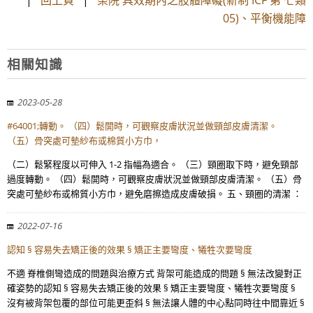
|
回上頁
|
榮院 具效期內之肢體障礙(新制 ICF 第 七類
05)、平衡機能障
相關知識
2023-05-28
#64001;轉動。 （四）鬆開時，可觀察皮膚狀況並做頸部皮膚清潔。
（五）骨突處可墊紗布或棉質小方巾，
（二）鬆緊程度以可伸入 1-2 指幅為適合。 （三）頸圈取下時，避免頸部
過度轉動。 （四）鬆開時，可觀察皮膚狀況並做頸部皮膚清潔。 （五）骨
突處可墊紗布或棉質小方巾，避免磨擦造成皮膚破損。 五、頸圈的清潔 ：
2022-07-16
認知 § 容易失去矯正後的效果 § 矯正主要彎度、犧牲次要彎度
不適 脊椎側彎造成的問題與治療方式 背架可能造成的問題 § 無法改變對正
確姿勢的認知 § 容易失去矯正後的效果 § 矯正主要彎度、犧牲次要彎度 §
沒有被背架包覆的部位可能更歪斜 § 無法讓人體的中心點同時往中間靠近 §