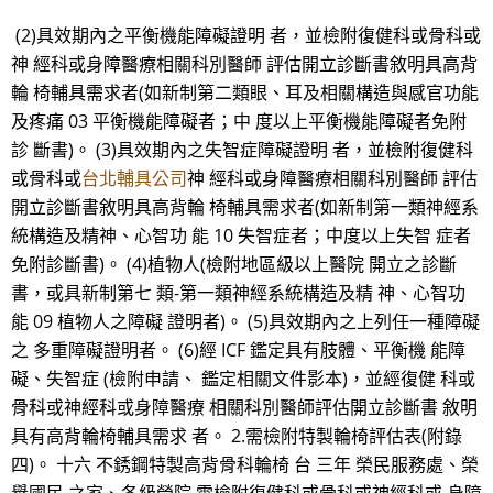
(2)具效期內之平衡機能障礙證明 者，並檢附復健科或骨科或
神 經科或身障醫療相關科別醫師 評估開立診斷書敘明具高背
輪 椅輔具需求者(如新制第二類眼、耳及相關構造與感官功能
及疼痛 03 平衡機能障礙者；中 度以上平衡機能障礙者免附
診 斷書)。 (3)具效期內之失智症障礙證明 者，並檢附復健科
或骨科或
台北輔具公司
神 經科或身障醫療相關科別醫師 評估
開立診斷書敘明具高背輪 椅輔具需求者(如新制第一類神經系
統構造及精神、心智功 能 10 失智症者；中度以上失智 症者
免附診斷書)。 (4)植物人(檢附地區級以上醫院 開立之診斷
書，或具新制第七 類-第一類神經系統構造及精 神、心智功
能 09 植物人之障礙 證明者)。 (5)具效期內之上列任一種障礙
之 多重障礙證明者。 (6)經 ICF 鑑定具有肢體、平衡機 能障
礙、失智症 (檢附申請、 鑑定相關文件影本)，並經復健 科或
骨科或神經科或身障醫療 相關科別醫師評估開立診斷書 敘明
具有高背輪椅輔具需求 者。 2.需檢附特製輪椅評估表(附錄
四)。 十六 不銹鋼特製高背骨科輪椅 台 三年 榮民服務處、榮