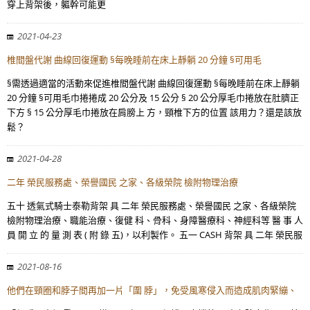
穿上背架後，軀幹可能更
2021-04-23
椎間盤代謝 曲線回復運動 §每晚睡前在床上靜躺 20 分鐘 §可用毛
§需透過適當的活動來促進椎間盤代謝 曲線回復運動 §每晚睡前在床上靜躺
20 分鐘 §可用毛巾捲捲成 20 公分及 15 公分 § 20 公分厚毛巾捲放在肚臍正
下方 § 15 公分厚毛巾捲放在肩膀上 方，頸椎下方的位置 該用力？還是該放
鬆？
2021-04-28
二年 榮民服務處、榮譽國民 之家、各級榮院 檢附物理治療
五十 透氣式騎士泰勒背架 具 二年 榮民服務處、榮譽國民 之家、各級榮院
檢附物理治療、職能治療、復健 科、骨科、身障醫療科、神經科等 醫 事 人
員 開 立 的 量 測 表 ( 附 錄 五)，以利製作。 五一 CASH 背架 具 二年 榮民服
2021-08-16
他們在頸圈和脖子間再加一片「圍 脖」，免受風寒侵入而造成肌肉緊繃、