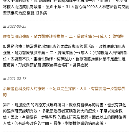
冬天手術的患者，我 會請他們在頸圈和脖子間再加一片「圍 脖」，免受風
寒侵入而造成肌肉緊繃、 氣血不順。 31 人醫心傳2020.3 大林慈濟醫院交感
型頸椎病治療 復健 很多病
2022-03-25
腰腹部肌肉強度、耐力醫療護膝推薦。 二、肩頸疼痛 (一) 成因： 貨物搬
8. 運動治療：適當運動增加肌肉的柔軟度與關節靈活度，改善腰腹部肌肉
強度、耐力醫療護膝推薦。 二、肩頸疼痛 (一) 成因： 貨物搬運人員頸肩部
位，因姿勢不良、重複性動作、精神壓力、醫療護膝推薦休息不足產生過
度疲勞，形成肩頸部肌 筋膜疼痛症候群。常見症狀
2021-02-17
治療者宣稱及誇大的療效，不足以完全採信，因此，有需要進一步醫學界
的
第四、附加療法 的治療方式琳瑯滿目，既沒有醫學界的背書，也沒有其他
的臨床研究證明有效， 多數是治療者宣稱及誇大的療效，不足以完全採
信，因此，有需要進一步醫學界 的臨床研究及篩選。因此以上的四種治療
方式，仍有許多改進的空間。 最後，對脊椎側彎的病患來說，