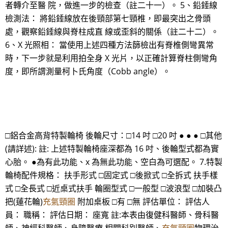
者轉介至醫 院，做進一步的檢查（註二十一）。 5、鉛錘線
檢測法： 將鉛錘線放在後頸部第七頸椎，即最突出之骨頭
處，觀察鉛錘線與脊柱成直 線或歪斜的關係（註二十二）。
6、X 光照相： 當使用上述四種方法篩檢出有脊椎側彎異常
時，下一步就是利用拍全身 X 光片，以正確計算脊柱側彎角
度，即所謂測量柯卜氏角度（Cobb angle）。
□鋁合金高背特製輪椅 後輪尺寸：□14 吋 □20 吋 ● ● ● □其他
(請詳述): 註: 上述特製輪椅座深都為 16 吋、後輪型式都為實
心胎。 ●為有此功能、x 為無此功能、空白為可選配。 7.特製
輪椅配件規格： 扶手形式 □固定式 □後掀式 □全拆式 扶手樣
式 □全長式 □近桌式扶手 輪圈型式 □一般型 □波浪型 □加裝凸
把(蓮花輪)
充氣頸圈
附加桌板 □有 □無 評估單位： 評估人
員： 職稱： 評估日期： 座寬 註:本表由復健科醫師、骨科醫