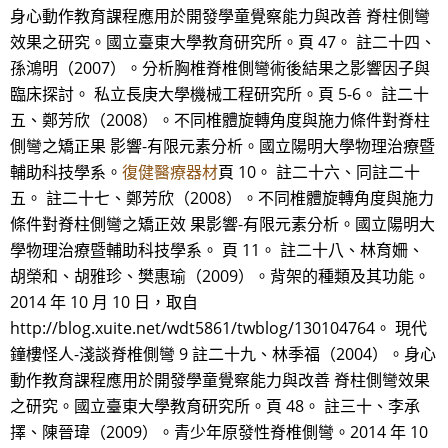
身心動作教育課程應用於開發學童覺察能力與改善 脊柱側彎
效果之研究。國立臺東大學教育研究所。頁 47。 註二十四、
孫鴻明（2007）。分析胸椎脊椎側彎術後結果之影響因子與
臨床探討。 私立長庚大學機械工程研究所。頁 5-6。 註二十
五、鄭芳欣（2008）。不同椎體旋轉角度與施力條件對脊柱
側彎之矯正果 影響-有限元素分析。國立陽明大學物理治療暨
輔助科技學系。
復健醫療器材
頁 10。 註二十六、同註二十
五。 註二十七、鄭芳欣（2008）。不同椎體旋轉角度與施力
條件對脊柱側彎之矯正效 果影響-有限元素分析。國立陽明大
學物理治療暨輔助科技學系。 頁 11。 註二十八、林育姍、
胡榮和、胡雅珍、樊惠瑜（2009）。背架的種類及其功能。
2014 年 10 月 10 日，取自
http://blog.xuite.net/wdt5861/twblog/130104764。 現代
鐘樓怪人-淺談脊椎側彎 9 註二十九、林季福（2004）。身心
動作教育課程應用於開發學童覺察能力與改善 脊柱側彎效果
之研究。國立臺東大學教育研究所。頁 48。 註三十、李承
擇、陳晉瑋（2009）。青少年原發性脊椎側彎。2014 年 10