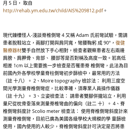
月 5 日， 取自
http://rehab.ym.edu.tw/child/AIS%209812.pdf
。
現代鐘樓怪人-淺談脊椎側彎 4 又稱 Adam 氏前彎試驗，需請
患者脫鞋站立，兩腳打開與肩同寬，彎腰鞠躬 成 90°，
復健
醫療器材
雙手自然放下手心相對，檢查者觀察患者左右兩邊
肩膀、肩胛骨、背部、 腰部等是否對稱及高度一致。若高低
相差 1cm 以上需要進一步檢查是否罹患脊 椎側彎，此法為目
前國內外各學校學童脊柱側彎初步篩檢中，最常用的方法
（註 十八）。 2、Moire topography 檢診法： 利用三度空
間光學測量脊椎側彎症，比較準確，須專業人員操作儀器
（註 十九）。 3、立姿檢查法： 請患者雙腳併攏站立，利用
量尺從枕骨垂落來測量脊椎彎曲的偏向（註二 十）。 4、脊
椎側彎斜度計 Scolio meter 檢查法： 使用脊椎側彎斜度計來
測量脊椎側彎，目前已廣為美國各級學校大規模的學 童篩檢
使用，國內使用的人較少，脊椎側彎斜度計可決定是否將患