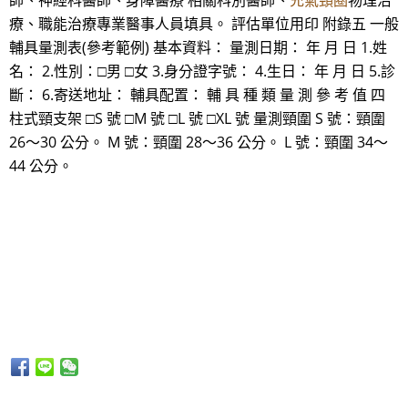
師、神經科醫師、身障醫療 相關科別醫師、
充氣頸圈
物理治
療、職能治療專業醫事人員填具。 評估單位用印 附錄五 一般
輔具量測表(參考範例) 基本資料： 量測日期： 年 月 日 1.姓
名： 2.性別：□男 □女 3.身分證字號： 4.生日： 年 月 日 5.診
斷： 6.寄送地址： 輔具配置： 輔 具 種 類 量 測 參 考 值 四
柱式頸支架 □S 號 □M 號 □L 號 □XL 號 量測頸圍 S 號：頸圍
26～30 公分。 M 號：頸圍 28～36 公分。 L 號：頸圍 34～
44 公分。