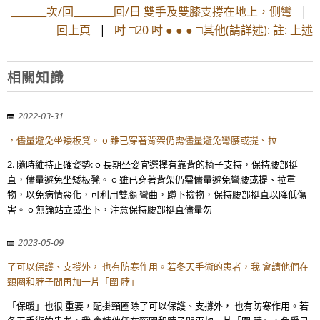
_______次/回________回/日 雙手及雙膝支撐在地上，側彎
|
回上頁
|
吋 □20 吋 ● ● ● □其他(請詳述): 註: 上述
相關知識
2022-03-31
，儘量避免坐矮板凳。 o 雖已穿著背架仍需儘量避免彎腰或提、拉
2. 隨時維持正確姿勢: o 長期坐姿宜選擇有靠背的椅子支持，保持腰部挺
直，儘量避免坐矮板凳。 o 雖已穿著背架仍需儘量避免彎腰或提、拉重
物，以免病情惡化，可利用雙腿 彎曲，蹲下撿物，保持腰部挺直以降低傷
害。 o 無論站立或坐下，注意保持腰部挺直儘量勿
2023-05-09
了可以保護、支撐外， 也有防寒作用。若冬天手術的患者，我 會請他們在
頸圈和脖子間再加一片「圍 脖」
「保暖」也很 重要，配掛頸圈除了可以保護、支撐外， 也有防寒作用。若