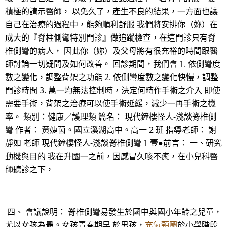
積極的請示醫師， 以免久了，產生不良的結果，一方面也讓
自己在治療的過程中，能夠順利舒服 我們將安排你（妳）在
成大的『脊柱側彎特別門診』做追蹤檢查，在這門診只有脊
椎側彎的病人， 因此你（妳）及父母將有很充裕的時間跟醫
師討論一切疑問及如何改善。 回診期間，我們會 1. 依側彎度
數之變化，調整背架之功能 2. 依側彎度數之變化快慢，調整
門診時間 3. 萬一均無法控制時，決定何時作手術之介入 即使
需要手術，背架之治療可以使手術延緩，減少一再手術之機
率。 類別：健康／護理類 篇名： 現代鐘樓怪人-淺談脊椎側
彎 作者： 黃婕茵。國立溪湖高中。高一 2 班 指導老師： 謝
靜如 老師 現代鐘樓怪人-淺談脊椎側彎 1 壹●前言： 一、研究
動機與目的 我在升國一之前，因感冒久咳不癒，在小兒科醫
師聽診之下，
四、 會議說明： 脊椎側彎易發生於國中與國小年齡之兒童，
尤以女孩為最。女孩青春期早 於男孩，
充氣頸圈
於小學階段