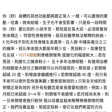
你（妳）身體的其他功能都將跟正常人 一樣，可以盡情的運
動、唸書，將來結婚、生子也不會受影響，只是有一段時間
你（妳）要比別的 小孩辛苦，那就是在長大前，必須穿著背
架來矯正。 特發性脊椎側彎，是目前醫學無法解釋的疾病，
X 光中找不到先天性脊椎生長異常，在人群 中確有萬分之三
的機率，就比率來說大都是年輕少女，男孩較少。如果發生
在女孩，
VISTA頸圈
則脊椎側彎角 度變化的幅度較大；若在
男孩，則變化之機會較小。 五十多年治療經驗，有幾項治療
的經驗是大部分之醫師都可以共同接受的。那就是 z 若側彎
超過 20 度，則彎曲會繼續進行 z 若側彎超過 40 度，則只有
手術可以使外型恢復美觀 z 整脊是無效的 z 只有全天候的背
架矯正是有效的 另外有些觀念是家長需要知道的，例如 z 若
月經已來超過 3～4 年，則側彎不易變壞 z 若月經尚未來，則
一旦來側彎會進行較快 我以培養盆栽來解釋脊椎側彎的矯
正。我們培養盆栽，常固定枝幹，使它往我們希望的方向