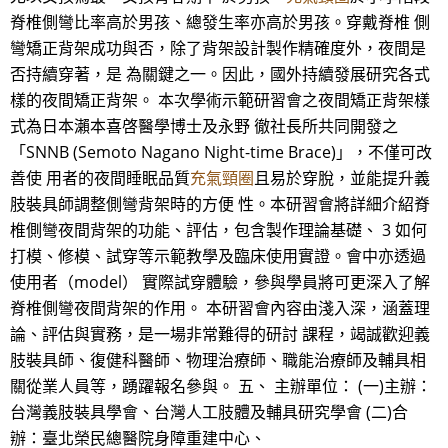
脊椎側彎比率高於男孩、總發生率亦高於男孩。穿戴脊椎 側
彎矯正背架成功與否，除了背架設計製作精確度外，夜間是
否持續穿著，是 為關鍵之一。因此，國外持續發展研究各式
樣的夜間矯正背架。 本次學術示範研習會之夜間矯正背架樣
式為日本瀨本喜啓醫學博士及永野 徹社長所共同開發之
「SNNB (Semoto Nagano Night-time Brace)」，不僅可改
善使 用者的夜間睡眠品質
充氣頸圈
且易於穿脫，並能提升義
肢裝具師調整側彎背架時的方便 性。本研習會將詳細介紹脊
椎側彎夜間背架的功能、評估，包含製作理論基礎、 3 如何
打模、修模、試穿等示範教學及臨床使用實證。會中亦透過
使用者（model） 實際試穿體驗，參與學員將可更深入了解
脊椎側彎夜間背架的作用。 本研習會內容由淺入深，涵蓋理
論、評估與實務，是一場非常難得的研討 課程，竭誠歡迎義
肢裝具師、復健科醫師、物理治療師、職能治療師及輔具相
關從業人員等，踴躍報名參與。 五、 主辦單位： (一)主辦：
台灣義肢裝具學會、台灣人工肢體及輔具研究學會 (二)合
辦：臺北榮民總醫院身障重建中心、