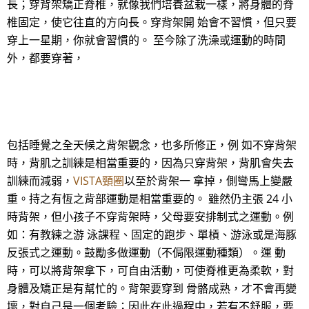
長；穿背架矯正脊椎，就像我們培養盆栽一樣，將身體的脊
椎固定，使它往直的方向長。穿背架開 始會不習慣，但只要
穿上一星期，你就會習慣的。 至今除了洗澡或運動的時間
外，都要穿著，
包括睡覺之全天候之背架觀念，也多所修正，例 如不穿背架
時，背肌之訓練是相當重要的，因為只穿背架，背肌會失去
訓練而減弱，
VISTA頸圈
以至於背架一 拿掉，側彎馬上變嚴
重。持之有恆之背部運動是相當重要的。 雖然仍主張 24 小
時背架，但小孩子不穿背架時，父母要安排制式之運動。例
如：有教練之游 泳課程、固定的跑步、單槓、游泳或是海豚
反張式之運動。鼓勵多做運動（不侷限運動種類）。運 動
時，可以將背架拿下，可自由活動，可使脊椎更為柔軟，對
身體及矯正是有幫忙的。背架要穿到 骨骼成熟，才不會再變
壞，對自己是一個考驗；因此在此過程中，若有不舒服，要