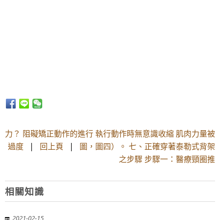
力？ 阻礙矯正動作的進行 執行動作時無意識收縮 肌肉力量被
過度
|
回上頁
|
圖，圖四）。 七、正確穿著泰勒式背架
之步驟 步驟一：醫療頸圈推
相關知識
2021-02-15