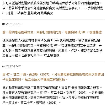
但可以減輕活動醫療護腕推薦引起 的疼痛及保護手術部位內固定器穩定。
以下將告訴您手術後頸部適當姿位姿勢 及活動注意事項。 一、手術後活動
(一)睡覺 正確姿勢 重點說明 錯誤姿勢
2021-02-15
驗，需請患者脫鞋站立，兩腳打開與肩同寬，彎腰鞠躬 成 90°，復健醫療
現代鐘樓怪人-淺談脊椎側彎 4 又稱 Adam 氏前彎試驗，需請患者脫鞋站
立，兩腳打開與肩同寬，彎腰鞠躬 成 90°，復健醫療器材雙手自然放下手
心相對，檢查者觀察患者左右兩邊肩膀、肩胛骨、背部、 腰部等是否對稱
及高度一致。若高低相差 1cm 以上需要進
2022-11-20
頁 47。 註二十四、孫鴻明（2007）。分析胸椎脊椎側彎術後結果之影響因
子與臨床探討。 私立長庚大學機械工程研究所。
身心動作教育課程應用於開發學童覺察能力與改善 脊柱側彎效果之研究。
國立臺東大學教育研究所。頁 47。 註二十四、孫鴻明（2007）。分析胸椎
脊椎側彎術後結果之影響因子與臨床探討。 私立長庚大學機械工程研究
所。頁 5-6。 註二十五、鄭芳欣（2008）。