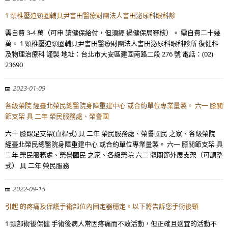
1 頸椎壓迫頸圈輔具尹書田醫療財團法人書田泌尿科眼科診
需自費 3-4 萬（可申 讀健保給付，但須經 過健保局審核）。 需自費二十幾
萬。 1 頸椎壓迫頸圈輔具尹書田醫療財團法人書田泌尿科眼科診所 復健科
及物理治療科 謹製 地址：台北市大安區建國南路二段 276 號 電話：(02)
23690
2023-01-09
各級榮院 經臺北榮民總醫院身障重建中心 或合約單位專業量製。 六一 膝關
節支架 具 二年 榮民服務處、榮譽國
六十 膝踝足支架(直桿式) 具 二年 榮民服務處、榮譽國民 之家、各級榮院
經臺北榮民總醫院身障重建中心 或合約單位專業量製。 六一 膝關節支架 具
二年 榮民服務處、榮譽國民 之家、各級榮院 六二 髖關節外展支架（可調整
式） 具 二年 榮民服務
2022-09-15
引起 的疼痛及保護手術部位內固定器穩定。以下將告訴您手術後頸
1 頸部術後保健 手術後病人常因疼痛而不敢活動，但正確且適宜的活動不