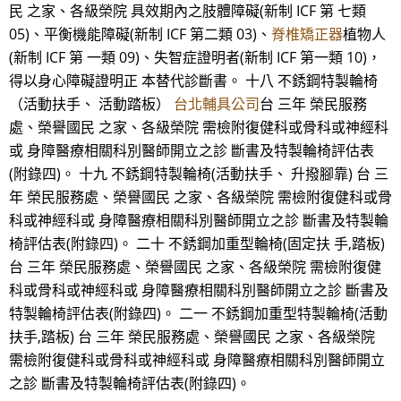
民 之家、各級榮院 具效期內之肢體障礙(新制 ICF 第 七類
05)、平衡機能障礙(新制 ICF 第二類 03)、
脊椎矯正器
植物人
(新制 ICF 第 一類 09)、失智症證明者(新制 ICF 第一類 10)，
得以身心障礙證明正 本替代診斷書。 十八 不銹鋼特製輪椅
（活動扶手、 活動踏板）
台北輔具公司
台 三年 榮民服務
處、榮譽國民 之家、各級榮院 需檢附復健科或骨科或神經科
或 身障醫療相關科別醫師開立之診 斷書及特製輪椅評估表
(附錄四)。 十九 不銹鋼特製輪椅(活動扶手、 升撥腳靠) 台 三
年 榮民服務處、榮譽國民 之家、各級榮院 需檢附復健科或骨
科或神經科或 身障醫療相關科別醫師開立之診 斷書及特製輪
椅評估表(附錄四)。 二十 不銹鋼加重型輪椅(固定扶 手,踏板)
台 三年 榮民服務處、榮譽國民 之家、各級榮院 需檢附復健
科或骨科或神經科或 身障醫療相關科別醫師開立之診 斷書及
特製輪椅評估表(附錄四)。 二一 不銹鋼加重型特製輪椅(活動
扶手,踏板) 台 三年 榮民服務處、榮譽國民 之家、各級榮院
需檢附復健科或骨科或神經科或 身障醫療相關科別醫師開立
之診 斷書及特製輪椅評估表(附錄四)。